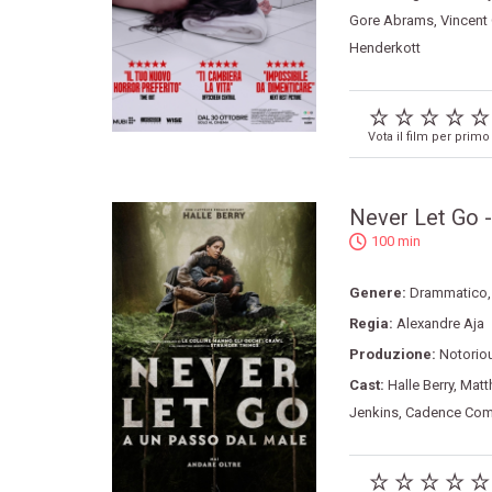
Gore Abrams
,
Vincent
Henderkott
Vota il film per primo
Never Let Go -
100 min
Genere:
Drammatico
Regia:
Alexandre Aja
Produzione:
Notorio
Cast:
Halle Berry
,
Matt
Jenkins
,
Cadence Com