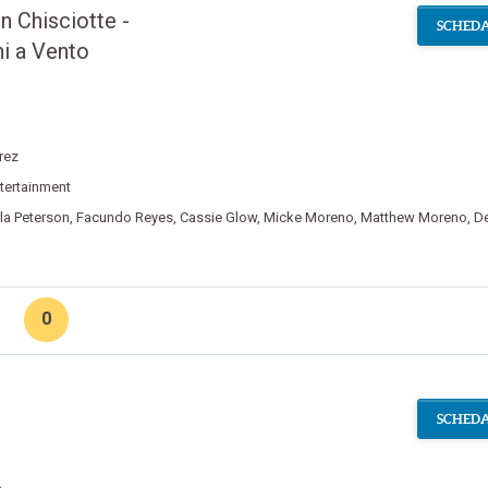
n Chisciotte -
SCHEDA
i a Vento
rez
tertainment
la Peterson
,
Facundo Reyes
,
Cassie Glow
,
Micke Moreno
,
Matthew Moreno
,
D
0
SCHEDA