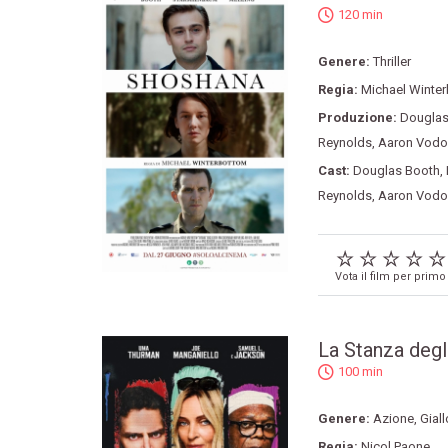
120 min
Genere:
Thriller
Regia:
Michael Winte
Produzione:
Douglas
Reynolds
,
Aaron Vodo
Cast:
Douglas Booth
,
Reynolds
,
Aaron Vodo
Vota il film per primo
La Stanza degl
100 min
Genere:
Azione
,
Giall
Regia:
Nicol Paone