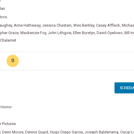
a
lan
Bros.
aughey
,
Anne Hathaway
,
Jessica Chastain
,
Wes Bentley
,
Casey Affleck
,
Michae
pher Grace
,
Mackenzie Foy
,
John Lithgow
,
Ellen Burstyn
,
David Oyelowo
,
Bill I
 Chalamet
0
SCHEDA
,
Horror
 Pictures
y
,
Demi Moore
,
Dennis Quaid
,
Hugo Diego Garcia
,
Joseph Balderrama
,
Oscar 