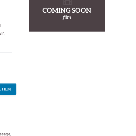
COMING SOON
film
l
rwin
,
 FILM
Lesage
,