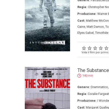
Genere:
Fantascienz
Regia:
Christopher No
Produzione:
Warner 
Cast:
Matthew McCon
Caine
,
Matt Damon
,
To
Elyes Gabel
,
Timothée
Vota il film per primo
The Substance
140 min
Genere:
Drammatico
Regia:
Coralie Fargeat
Produzione:
I Wonder
Cast:
Margaret Qualle