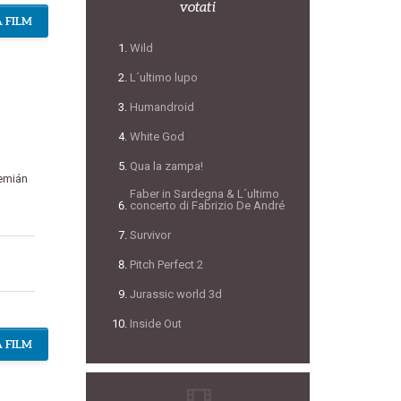
votati
 FILM
Wild
L´ultimo lupo
Humandroid
White God
Qua la zampa!
emián
Faber in Sardegna & L´ultimo
concerto di Fabrizio De André
Survivor
Pitch Perfect 2
Jurassic world 3d
Inside Out
 FILM