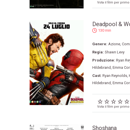
Vota il film per primo
Deadpool & Wo
130 min
Genere:
Azione
,
Com
Regia:
Shawn Levy
Produzione:
Ryan Re
Hildebrand
,
Emma Corr
Cast:
Ryan Reynolds
,
Hildebrand
,
Emma Corr
Vota il film per primo
Shoshana