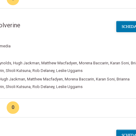
lverine
SCHEDA
media
ynolds
,
Hugh Jackman
,
Matthew Macfadyen
,
Morena Baccarin
,
Karan Soni
,
Br
in
,
Shioli Kutsuna
,
Rob Delaney
,
Leslie Uggams
Hugh Jackman
,
Matthew Macfadyen
,
Morena Baccarin
,
Karan Soni
,
Brianna
in
,
Shioli Kutsuna
,
Rob Delaney
,
Leslie Uggams
0
SCHEDA