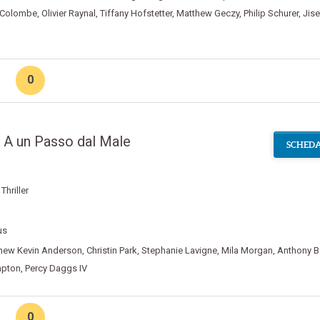
 Colombe
,
Olivier Raynal
,
Tiffany Hofstetter
,
Matthew Geczy
,
Philip Schurer
,
Jise
0
 A un Passo dal Male
SCHEDA
,
Thriller
us
hew Kevin Anderson
,
Christin Park
,
Stephanie Lavigne
,
Mila Morgan
,
Anthony B
pton
,
Percy Daggs IV
0