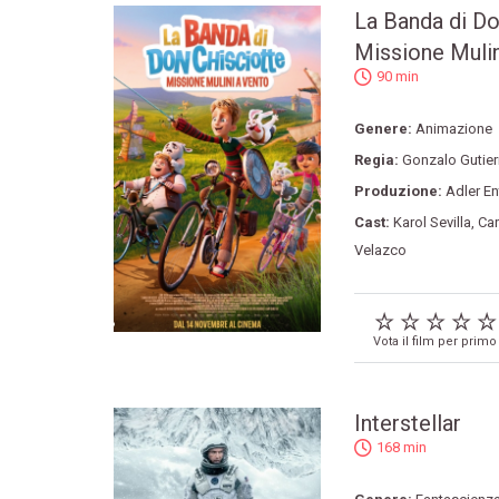
La Banda di Do
Missione Mulin
90 min
Genere:
Animazione
Regia:
Gonzalo Gutier
Produzione:
Adler En
Cast:
Karol Sevilla
,
Car
Velazco
Vota il film per primo
Interstellar
168 min