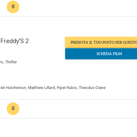
0
 Freddy'S 2
PRENOTA IL TUO POSTO PER QUEST
SCHEDA FILM
ro
,
Thriller
sh Hutcherson
,
Matthew Lillard
,
Piper Rubio
,
Theodus Crane
0