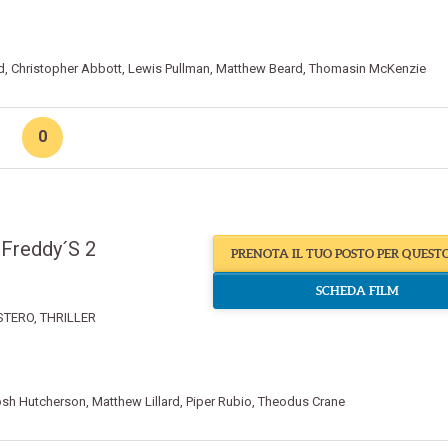
d
,
Christopher Abbott
,
Lewis Pullman
,
Matthew Beard
,
Thomasin McKenzie
0
 Freddy´S 2
PRENOTA IL TUO POSTO PER QUEST
SCHEDA FILM
STERO
,
THRILLER
sh Hutcherson
,
Matthew Lillard
,
Piper Rubio
,
Theodus Crane