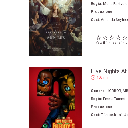
Regia:
Mona Fastvold
Produzione:
Cast:
Amanda Seyfrie
Vota il film per primo
Five Nights At
103 min
Genere:
HORROR
,
MI
Regia:
Emma Tammi
Produzione:
Cast:
Elizabeth Lail
,
Jo