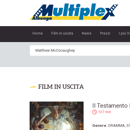
Home
Film in uscita
News
Prezzi
I più V
FILM IN USCITA
Il Testamento 
137 min
Genere:
DRAMMA
,
S