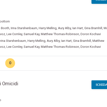
rbottom
 Booth
,
Irina Starshenbaum
,
Harry Melling
,
Aury Alby
,
Ian Hart
,
Gina Bramhill
,
Ma
voz
,
Lee Comley
,
Samuel Kay
,
Matthew Thomas-Robinson
,
Doron Kochavi
Irina Starshenbaum
,
Harry Melling
,
Aury Alby
,
Ian Hart
,
Gina Bramhill
,
Matthew
voz
,
Lee Comley
,
Samuel Kay
,
Matthew Thomas-Robinson
,
Doron Kochavi
0
i Omicidi
SCHEDA
o