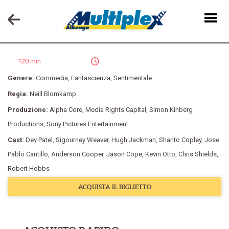
HUMANDROID
120 min
Genere:
Commedia
,
Fantascienza
,
Sentimentale
Regia:
Neill Blomkamp
Produzione:
Alpha Core
,
Media Rights Capital
,
Simon Kinberg
Productions
,
Sony Pictures Entertainment
Cast:
Dev Patel
,
Sigourney Weaver
,
Hugh Jackman
,
Sharlto Copley
,
Jose
Pablo Cantillo
,
Anderson Cooper
,
Jason Cope
,
Kevin Otto
,
Chris Shields
,
Robert Hobbs
ACQUISTA IL BIGLIETTO