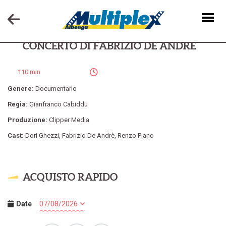
FABER IN SARDEGNA & L´ULTIMO
CONCERTO DI FABRIZIO DE ANDRÉ
110 min
Genere:
Documentario
Regia:
Gianfranco Cabiddu
Produzione:
Clipper Media
Cast:
Dori Ghezzi
,
Fabrizio De Andrè
,
Renzo Piano
ACQUISTO RAPIDO
Date