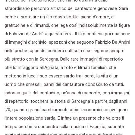
straordinario percorso artistico del cantautore genovese. Sarà
come a srotolare un filo rosso sottile, pieno d’amore, di
gratitudine e di rimandi, che lega così indissolubilmente la figura
di Fabrizio de Andrè a questa terra. Il film contiene poi una serie
di immagini d’archivio, spezzoni che seguono Fabrizio De André
nelle poche tappe dei concerti sull’isola e sul legame sempre
più stretto con la Sardegna. Dalle rare immagini di repertorio
che lo ritraggono all’Agnata, a foto e filmati familiari, che
mettono in luce il suo essere sardo tra i sardi, la vita di un
uomo che smessi i panni del cantautore conosciuto da tutti,
indossa quelli del contadino; un’ansa di racconto, con immagini
di repertorio, toccherà la storia di Sardegna a partire dagli anni
‘70, quando grandi cambiamenti socio-economici coinvolgono
l’intera popolazione sarda. E infine un presente che va oltre il
tempo perché si concentra sulla musica di Fabrizio, suonata
oggi dai tanti musicisti che ogni anno nel prato di fronte alla