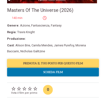
Masters Of The Universe (2026)
140 min
Genere:
Azione
,
Fantascienza
,
Fantasy
Regia:
Travis Knight
Produzione:
Cast:
Alison Brie
,
Camila Mendes
,
James Purefoy
,
Morena
Baccarin
,
Nicholas Galitzine
PRENOTA IL TUO POSTO PER QUESTO FILM
SCHEDA FILM
0
Vota il film per primo