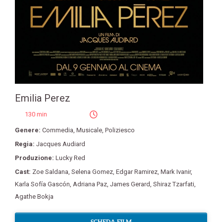
Emilia Perez
130 min
Genere:
Commedia
,
Musicale
,
Poliziesco
Regia:
Jacques Audiard
Produzione:
Lucky Red
Cast:
Zoe Saldana
,
Selena Gomez
,
Edgar Ramirez
,
Mark Ivanir
,
Karla Sofía Gascón
,
Adriana Paz
,
James Gerard
,
Shiraz Tzarfati
,
Agathe Bokja
SCHEDA FILM