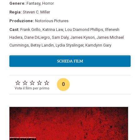
Genere:
Fantasy
,
Horror
Regia:
Steven C. Miller
Produzione:
Notorious Pictures
Cast:
Frank Grillo
,
Katrina Law
,
Lou Diamond Phillips
,
Ilfenesh
Hadera
,
Dane DiLiegro
,
Sam Daly
,
James Kyson
,
James Michael
Cummings
,
Betsy Landin
,
Lydia Styslinger
,
Kamdynn Gary
SCHEDA FILM
0
Vota il film per primo