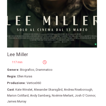
Lee Miller
117 min
Genere:
Biografico
,
Drammatico
Regia:
Ellen Kuras
Produzione:
Vertice360
Cast:
Kate Winslet
,
Alexander Skarsgård
,
Andrea Riseborough
,
Marion Cotillard
,
Andy Samberg
,
Noémie Merlant
,
Josh O´Connor
,
James Murray