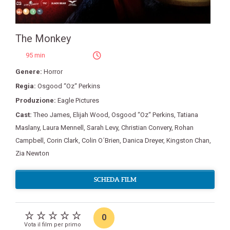
The Monkey
95 min
Genere:
Horror
Regia:
Osgood “Oz“ Perkins
Produzione:
Eagle Pictures
Cast:
Theo James
,
Elijah Wood
,
Osgood “Oz“ Perkins
,
Tatiana
Maslany
,
Laura Mennell
,
Sarah Levy
,
Christian Convery
,
Rohan
Campbell
,
Corin Clark
,
Colin O´Brien
,
Danica Dreyer
,
Kingston Chan
,
Zia Newton
SCHEDA FILM
0
Vota il film per primo