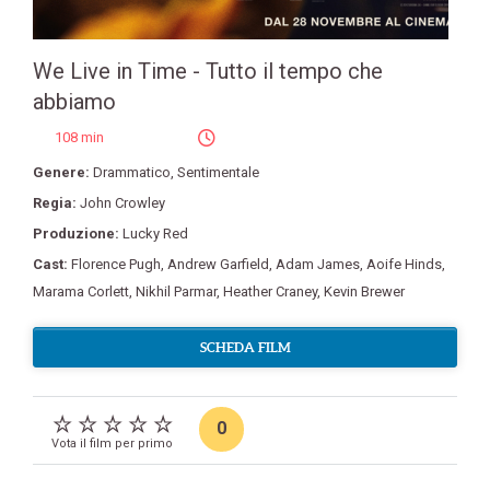
We Live in Time - Tutto il tempo che
abbiamo
108 min
Genere:
Drammatico
,
Sentimentale
Regia:
John Crowley
Produzione:
Lucky Red
Cast:
Florence Pugh
,
Andrew Garfield
,
Adam James
,
Aoife Hinds
,
Marama Corlett
,
Nikhil Parmar
,
Heather Craney
,
Kevin Brewer
SCHEDA FILM
0
Vota il film per primo