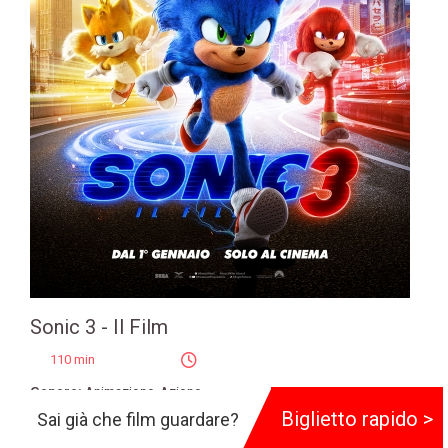
Sonic 3 - Il Film
110 min
Genere:
Animazione
,
Azione
Biglietto rapido >
Sai già che film guardare?
Regia:
https://www.comingsoon.it/personaggi/jeff-
fowler/259345/biografia/