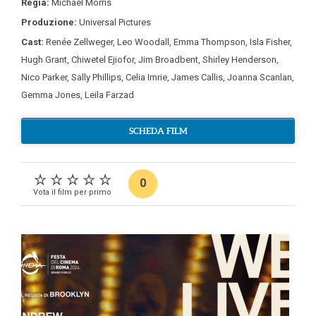
Regia:
Michael Morris
Produzione:
Universal Pictures
Cast:
Renée Zellweger
,
Leo Woodall
,
Emma Thompson
,
Isla Fisher
,
Hugh Grant
,
Chiwetel Ejiofor
,
Jim Broadbent
,
Shirley Henderson
,
Nico Parker
,
Sally Phillips
,
Celia Imrie
,
James Callis
,
Joanna Scanlan
,
Gemma Jones
,
Leila Farzad
SCHEDA FILM
0
Vota il film per primo