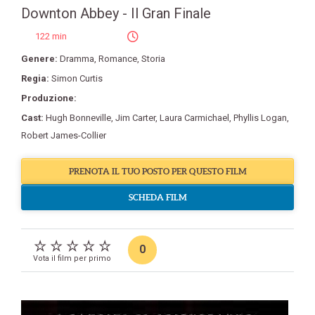
Downton Abbey - Il Gran Finale
122 min
Genere:
Dramma
,
Romance
,
Storia
Regia:
Simon Curtis
Produzione:
Cast:
Hugh Bonneville
,
Jim Carter
,
Laura Carmichael
,
Phyllis Logan
,
Robert James-Collier
PRENOTA IL TUO POSTO PER QUESTO FILM
SCHEDA FILM
0
Vota il film per primo