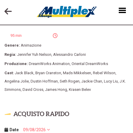
KUNG FU PANDA 3
95 min
Genere:
Animazione
Regia:
Jennifer Yuh Nelson
,
Alessandro Carloni
Produzione:
DreamWorks Animation
,
Oriental DreamWorks
Cast:
Jack Black
,
Bryan Cranston
,
Mads Mikkelsen
,
Rebel Wilson
,
Angelina Jolie
,
Dustin Hoffman
,
Seth Rogen
,
Jackie Chan
,
Lucy Liu
,
J.K.
Simmons
,
David Cross
,
James Hong
,
Krasen Belev
ACQUISTO RAPIDO
Date