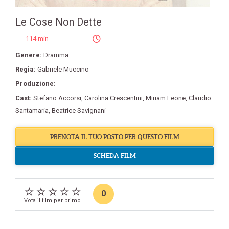
Le Cose Non Dette
114 min
Genere:
Dramma
Regia:
Gabriele Muccino
Produzione:
Cast:
Stefano Accorsi
,
Carolina Crescentini
,
Miriam Leone
,
Claudio
Santamaria
,
Beatrice Savignani
PRENOTA IL TUO POSTO PER QUESTO FILM
SCHEDA FILM
0
Vota il film per primo