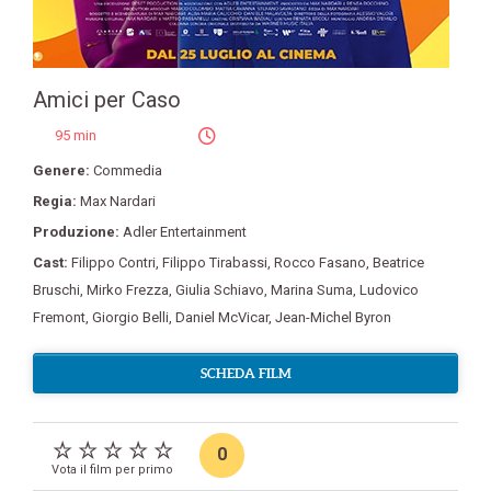
Amici per Caso
95 min
Genere:
Commedia
Regia:
Max Nardari
Produzione:
Adler Entertainment
Cast:
Filippo Contri
,
Filippo Tirabassi
,
Rocco Fasano
,
Beatrice
Bruschi
,
Mirko Frezza
,
Giulia Schiavo
,
Marina Suma
,
Ludovico
Fremont
,
Giorgio Belli
,
Daniel McVicar
,
Jean-Michel Byron
SCHEDA FILM
0
Vota il film per primo