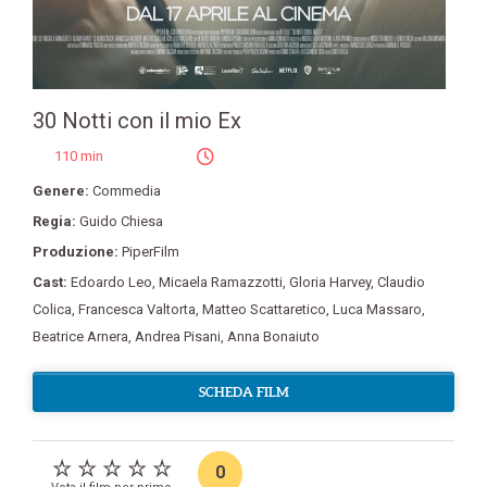
30 Notti con il mio Ex
110 min
Genere:
Commedia
Regia:
Guido Chiesa
Produzione:
PiperFilm
Cast:
Edoardo Leo
,
Micaela Ramazzotti
,
Gloria Harvey
,
Claudio
Colica
,
Francesca Valtorta
,
Matteo Scattaretico
,
Luca Massaro
,
Beatrice Arnera
,
Andrea Pisani
,
Anna Bonaiuto
SCHEDA FILM
0