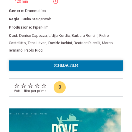
120 min
Genere:
Drammatico
Regia:
Giulia Steigerwalt
Produzione:
PiperFilm
Cast:
Denise Capezza
,
Lidija Kordic
,
Barbara Ronchi
,
Pietro
Castellitto
,
Tesa Litvan
,
Davide Iachini
,
Beatrice Puccilli
,
Marco
Iermanò
,
Paolo Ricci
SCHEDA FILM
0
Vota il film per primo