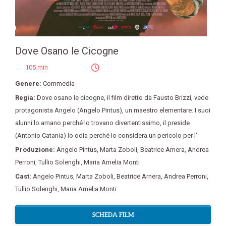
Dove Osano le Cicogne
105 min
Genere:
Commedia
Regia:
Dove osano le cicogne
,
il film diretto da Fausto Brizzi
,
vede
protagonista Angelo (Angelo Pintus)
,
un maestro elementare. I suoi
alunni lo amano perché lo trovano divertentissimo
,
il preside
(Antonio Catania) lo odia perché lo considera un pericolo per l’
Produzione:
Angelo Pintus
,
Marta Zoboli
,
Beatrice Arnera
,
Andrea
Perroni
,
Tullio Solenghi
,
Maria Amelia Monti
Cast:
Angelo Pintus
,
Marta Zoboli
,
Beatrice Arnera
,
Andrea Perroni
,
Tullio Solenghi
,
Maria Amelia Monti
SCHEDA FILM