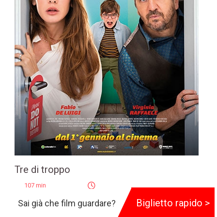
Tre di troppo
107 min
Genere:
Commedia
Biglietto rapido >
Sai già che film guardare?
Regia:
Fabio De Luigi