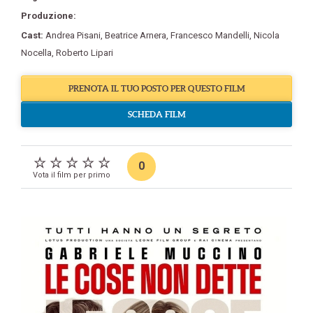
Produzione:
Cast:
Andrea Pisani
,
Beatrice Arnera
,
Francesco Mandelli
,
Nicola
Nocella
,
Roberto Lipari
PRENOTA IL TUO POSTO PER QUESTO FILM
SCHEDA FILM
0
Vota il film per primo