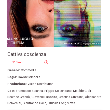
Cattiva coscienza
110 min
Genere:
Commedia
Regia:
Davide Minnella
Produzione:
Vision Distribution
Cast:
Francesco Scianna
,
Filippo Scicchitano
,
Matilde Gioli
,
Beatrice Grannò
,
Giovanni Esposito
,
Caterina Guzzanti
,
Alessandro
Benvenuti
,
Gianfranco Gallo
,
Drusilla Foer
,
Motta