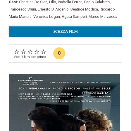
Cast:
Christian De Sica
,
Lillo
,
Isabella Ferrari
,
Paolo Calabresi
,
Francesco Bruni
,
Ernesto D´Argenio
,
Beatrice Modica
,
Riccardo
Maria Manera
,
Veronica Logan
,
Agata Samperi
,
Marco Marzocca
SCHEDA FILM
0
Vota il film per primo