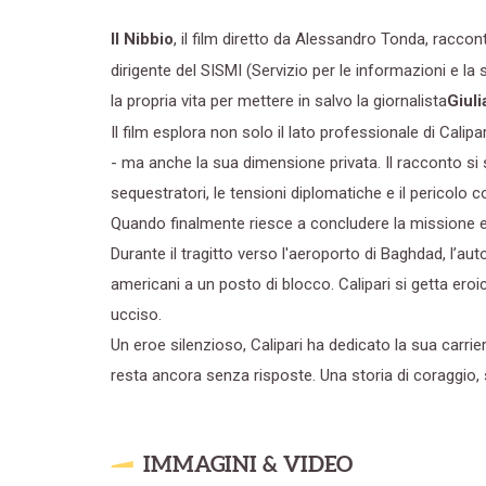
Il Nibbio
, il film diretto da Alessandro Tonda, racconta
dirigente del SISMI (Servizio per le informazioni e la 
la propria vita per mettere in salvo la giornalista
Giul
Il film esplora non solo il lato professionale di Calip
- ma anche la sua dimensione privata. Il racconto si 
sequestratori, le tensioni diplomatiche e il pericolo 
Quando finalmente riesce a concludere la missione e a l
Durante il tragitto verso l'aeroporto di Baghdad, l’au
americani a un posto di blocco. Calipari si getta er
ucciso.
Un eroe silenzioso, Calipari ha dedicato la sua carrie
resta ancora senza risposte. Una storia di coraggio, s
IMMAGINI & VIDEO