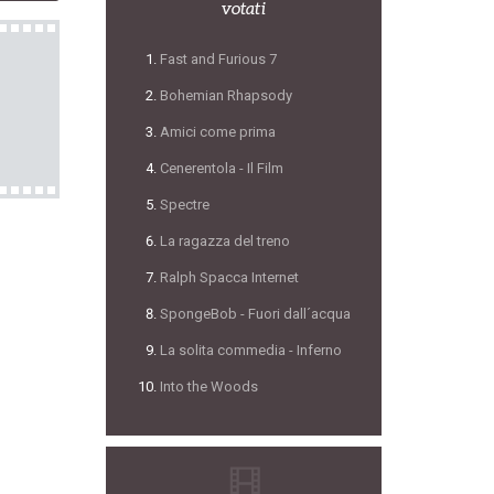
votati
Fast and Furious 7
Bohemian Rhapsody
Amici come prima
Cenerentola - Il Film
Spectre
La ragazza del treno
Ralph Spacca Internet
SpongeBob - Fuori dall´acqua
La solita commedia - Inferno
Into the Woods