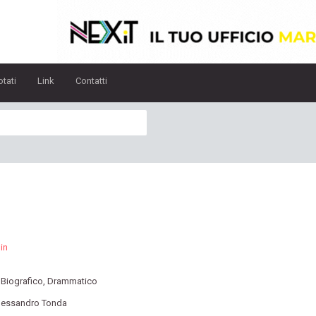
otati
Link
Contatti
in
:
Biografico
,
Drammatico
lessandro Tonda