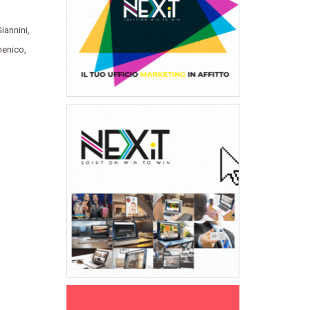
iannini
,
menico
,