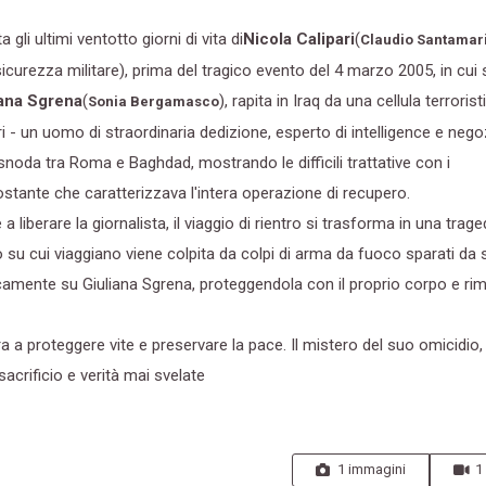
 gli ultimi ventotto giorni di vita di
Nicola Calipari
(
Claudio Santamar
sicurezza militare), prima del tragico evento del 4 marzo 2005, in cui 
iana Sgrena
(
), rapita in Iraq da una cellula terrorist
Sonia Bergamasco
ari - un uomo di straordinaria dedizione, esperto di intelligence e neg
snoda tra Roma e Baghdad, mostrando le difficili trattative con i
costante che caratterizzava l'intera operazione di recupero.
iberare la giornalista, il viaggio di rientro si trasforma in una trage
to su cui viaggiano viene colpita da colpi di arma da fuoco sparati da 
oicamente su Giuliana Sgrena, proteggendola con il proprio corpo e r
ra a proteggere vite e preservare la pace. Il mistero del suo omicidio,
acrificio e verità mai svelate
1 immagini
1