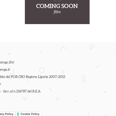
COMING SOON
film
benga (Sv)
enga.it
ambito del POR CRO Regione Liguria 2007/2013
.
- Iscr. al n.136787 del R.E.A.
acy Policy
Cookie Policy