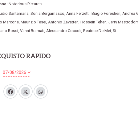
one:
Notorious Pictures
audio Santamaria
,
Sonia Bergamasco
,
Anna Ferzetti
,
Biagio Forestieri
,
Andrea G
no Marcone
,
Maurizio Tesei
,
Antonio Zavatteri
,
Hossein Teheri
,
Jerry Mastrodo
iano Rossi
,
Vanni Bramati
,
Alessandro Coccoli
,
Beatrice De Mei
,
Si
CQUISTO RAPIDO