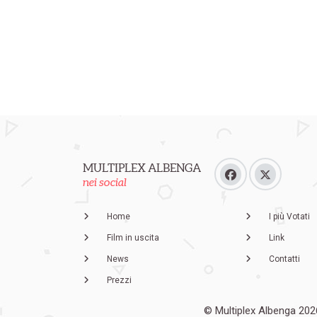
MULTIPLEX ALBENGA
nei social
Home
I più Votati
Film in uscita
Link
News
Contatti
Prezzi
© Multiplex Albenga 202