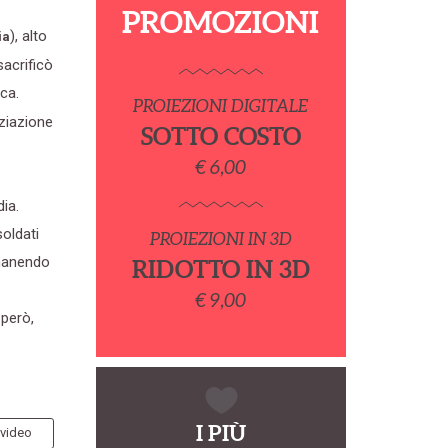
PROMOZIONI
), alto
ia
sacrificò
ica.
PROIEZIONI DIGITALE
oziazione
SOTTO COSTO
€ 6,00
dia.
soldati
PROIEZIONI IN 3D
imanendo
RIDOTTO IN 3D
€ 9,00
 però,
I PIÙ
 video