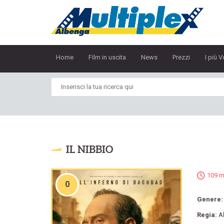
Home
Film in uscita
News
Prezzi
I più V
IL NIBBIO
109 m
0
Genere
Regia:
A