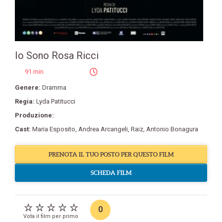
Io Sono Rosa Ricci
91 min
Genere:
Dramma
Regia:
Lyda Patitucci
Produzione:
Cast:
Maria Esposito
,
Andrea Arcangeli
,
Raiz
,
Antonio Bonagura
PRENOTA IL TUO POSTO PER QUESTO FILM
SCHEDA FILM
0
Vota il film per primo