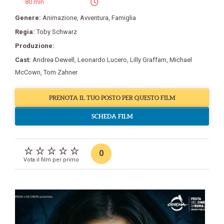
80 min
Genere:
Animazione
,
Avventura
,
Famiglia
Regia:
Toby Schwarz
Produzione:
Cast:
Andrea Dewell
,
Leonardo Lucero
,
Lilly Graffam
,
Michael
McCown
,
Tom Zahner
PRENOTA IL TUO POSTO PER QUESTO FILM
SCHEDA FILM
0
Vota il film per primo