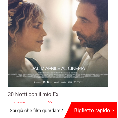
30 Notti con il mio Ex
110 min
Biglietto rapido >
Sai già che film guardare?
Genere:
Commedia