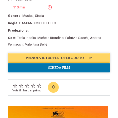
110 min
Genere:
Musica
,
Storia
Regia:
DAMIANO MICHIELETTO
Produzione:
Cast:
Tecla Insolia
,
Michele Riondino
,
Fabrizia Sacchi
,
Andrea
Pennacchi
,
Valentina Bellè
PRENOTA IL TUO POSTO PER QUESTO FILM
SCHEDA FILM
0
Vota il film per primo