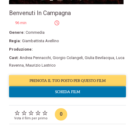
Benvenuti In Campagna
96 min
Genere:
Commedia
Regia:
Giambattista Avellino
Produzione:
Cast:
Andrea Pennacchi
,
Giorgio Colangeli
,
Giulia Bevilacqua
,
Luca
Ravenna
,
Maurizio Lastrico
PRENOTA IL TUO POSTO PER QUESTO FILM
SCHEDA FILM
0
Vota il film per primo