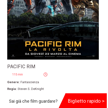
PACIFIC RIM
115 min
Genere:
Fantascienza
Regia:
Steven S. DeKnight
Produzione:
Double Negative
,
Legendary Entertainment
Biglietto rapido >
Sai già che film guardare?
Cast:
Scott Eastwood
,
Adria Arjona
,
Tian Jing
,
Charlie Day
,
John