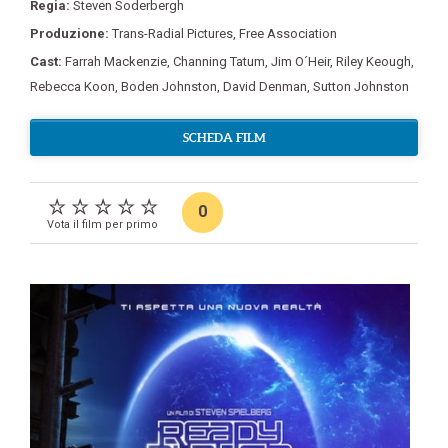
Regia:
Steven Soderbergh
Produzione:
Trans-Radial Pictures
,
Free Association
Cast:
Farrah Mackenzie
,
Channing Tatum
,
Jim O´Heir
,
Riley Keough
,
Rebecca Koon
,
Boden Johnston
,
David Denman
,
Sutton Johnston
SCHEDA FILM
0
Vota il film per primo