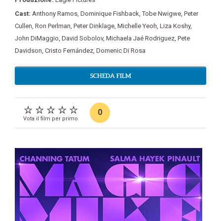
Cast:
Anthony Ramos
,
Dominique Fishback
,
Tobe Nwigwe
,
Peter
Cullen
,
Ron Perlman
,
Peter Dinklage
,
Michelle Yeoh
,
Liza Koshy
,
John DiMaggio
,
David Sobolov
,
Michaela Jaé Rodriguez
,
Pete
Davidson
,
Cristo Fernández
,
Domenic Di Rosa
SCHEDA FILM
0
Vota il film per primo