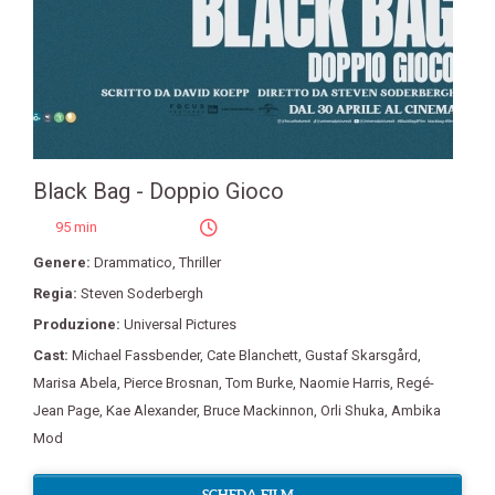
Black Bag - Doppio Gioco
95 min
Genere:
Drammatico
,
Thriller
Regia:
Steven Soderbergh
Produzione:
Universal Pictures
Cast:
Michael Fassbender
,
Cate Blanchett
,
Gustaf Skarsgård
,
Marisa Abela
,
Pierce Brosnan
,
Tom Burke
,
Naomie Harris
,
Regé-
Jean Page
,
Kae Alexander
,
Bruce Mackinnon
,
Orli Shuka
,
Ambika
Mod
SCHEDA FILM