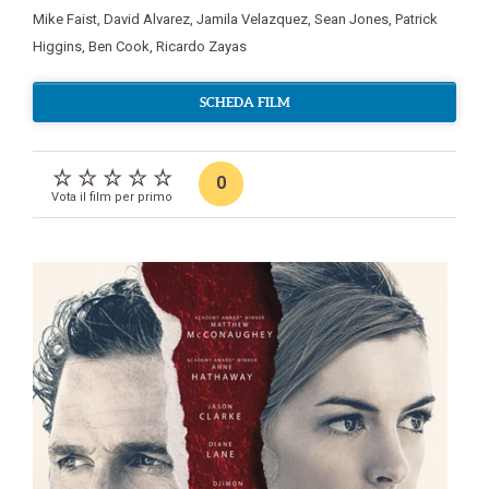
Mike Faist
,
David Alvarez
,
Jamila Velazquez
,
Sean Jones
,
Patrick
Higgins
,
Ben Cook
,
Ricardo Zayas
SCHEDA FILM
0
Vota il film per primo