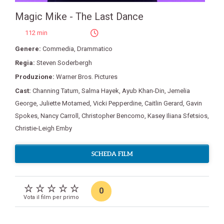
Magic Mike - The Last Dance
112 min
Genere:
Commedia
,
Drammatico
Regia:
Steven Soderbergh
Produzione:
Warner Bros. Pictures
Cast:
Channing Tatum
,
Salma Hayek
,
Ayub Khan-Din
,
Jemelia
George
,
Juliette Motamed
,
Vicki Pepperdine
,
Caitlin Gerard
,
Gavin
Spokes
,
Nancy Carroll
,
Christopher Bencomo
,
Kasey Iliana Sfetsios
,
Christie-Leigh Emby
SCHEDA FILM
0
Vota il film per primo