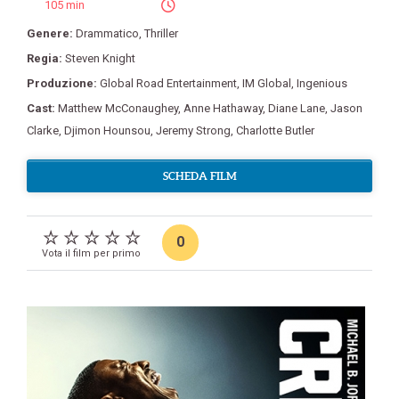
105 min
Genere:
Drammatico
,
Thriller
Regia:
Steven Knight
Produzione:
Global Road Entertainment
,
IM Global
,
Ingenious
Cast:
Matthew McConaughey
,
Anne Hathaway
,
Diane Lane
,
Jason
Clarke
,
Djimon Hounsou
,
Jeremy Strong
,
Charlotte Butler
SCHEDA FILM
0
Vota il film per primo