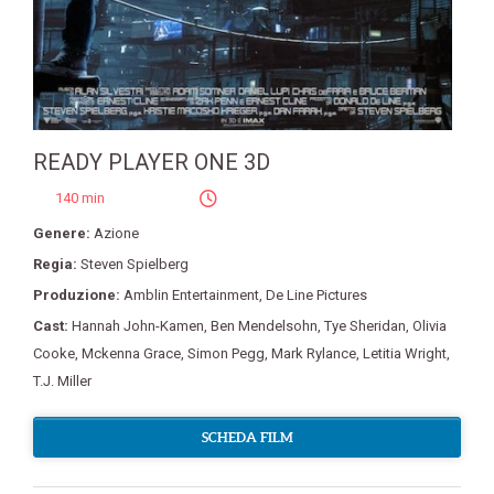
READY PLAYER ONE 3D
140 min
Genere:
Azione
Regia:
Steven Spielberg
Produzione:
Amblin Entertainment
,
De Line Pictures
Cast:
Hannah John-Kamen
,
Ben Mendelsohn
,
Tye Sheridan
,
Olivia
Cooke
,
Mckenna Grace
,
Simon Pegg
,
Mark Rylance
,
Letitia Wright
,
T.J. Miller
SCHEDA FILM