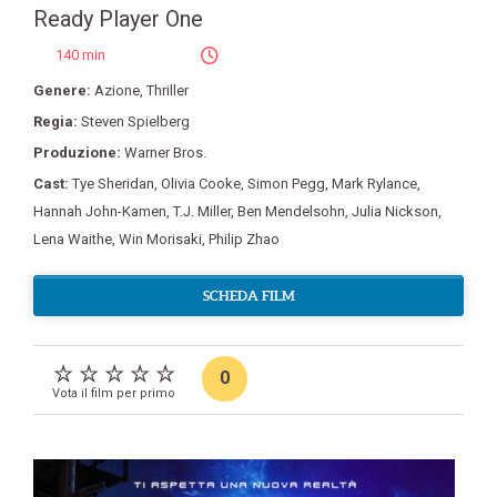
Ready Player One
140 min
Genere:
Azione
,
Thriller
Regia:
Steven Spielberg
Produzione:
Warner Bros.
Cast:
Tye Sheridan
,
Olivia Cooke
,
Simon Pegg
,
Mark Rylance
,
Hannah John-Kamen
,
T.J. Miller
,
Ben Mendelsohn
,
Julia Nickson
,
Lena Waithe
,
Win Morisaki
,
Philip Zhao
SCHEDA FILM
0
Vota il film per primo