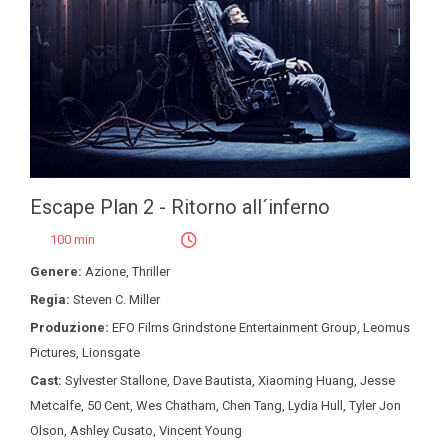
Escape Plan 2 - Ritorno all´inferno
100 min
Genere:
Azione
,
Thriller
Regia:
Steven C. Miller
Produzione:
EFO Films Grindstone Entertainment Group
,
Leomus
Pictures
,
Lionsgate
Cast:
Sylvester Stallone
,
Dave Bautista
,
Xiaoming Huang
,
Jesse
Metcalfe
,
50 Cent
,
Wes Chatham
,
Chen Tang
,
Lydia Hull
,
Tyler Jon
Olson
,
Ashley Cusato
,
Vincent Young