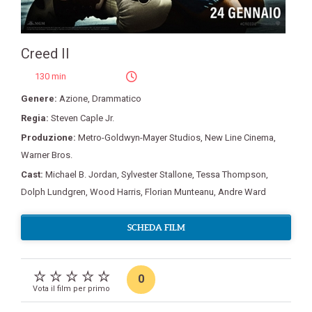
Creed II
130 min
Genere:
Azione
,
Drammatico
Regia:
Steven Caple Jr.
Produzione:
Metro-Goldwyn-Mayer Studios
,
New Line Cinema
,
Warner Bros.
Cast:
Michael B. Jordan
,
Sylvester Stallone
,
Tessa Thompson
,
Dolph Lundgren
,
Wood Harris
,
Florian Munteanu
,
Andre Ward
SCHEDA FILM
0
Vota il film per primo