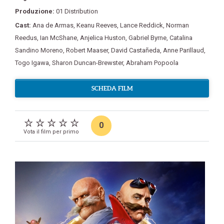
Produzione:
01 Distribution
Cast:
Ana de Armas
,
Keanu Reeves
,
Lance Reddick
,
Norman
Reedus
,
Ian McShane
,
Anjelica Huston
,
Gabriel Byrne
,
Catalina
Sandino Moreno
,
Robert Maaser
,
David Castañeda
,
Anne Parillaud
,
Togo Igawa
,
Sharon Duncan-Brewster
,
Abraham Popoola
SCHEDA FILM
0
Vota il film per primo