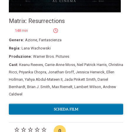
Matrix: Resurrections
148 min
Genere:
Azione
,
Fantascienza
Regia:
Lana Wachowski
Produzione:
Warner Bros. Pictures
Cast:
Keanu Reeves
,
Carrie-Anne Moss
,
Neil Patrick Harris
,
Christina
Ricci
,
Priyanka Chopra
,
Jonathan Groff
,
Jessica Henwick
,
Ellen
Hollman
,
Yahya Abdul-Mateen II
,
Jada Pinkett Smith
,
Daniel
Bernhardt
,
Brian J. Smith
,
Max Riemelt
,
Lambert Wilson
,
Andrew
Caldwel
SCHEDA FILM
0