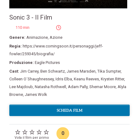
Sonic 3 - Il Film
110 min
Genere:
Animazione
,
Azione
Regia:
https://www.comingsoon.it/personaggi/jeff-
fowler/259345/biografia/
Produzione:
Eagle Pictures
Cast:
Jim Carrey
,
Ben Schwartz
,
James Marsden
,
Tika Sumpter
,
Colleen O´Shaughnessey
,
Idris Elba
,
Keanu Reeves
,
Krysten Ritter
,
Lee Majdoub
,
Natasha Rothwell
,
Adam Pally
,
Shemar Moore
,
Alyla
Browne
,
James Wolk
SCHEDA FILM
0
Vota il film per primo