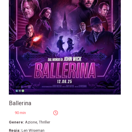
Ballerina
90 min
Genere:
Azione
,
Thriller
Regia:
Len Wiseman