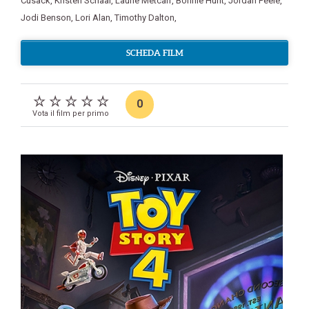
Cusack
,
Kristen Schaal
,
Laurie Metcalf
,
Bonnie Hunt
,
Jordan Peele
,
Jodi Benson
,
Lori Alan
,
Timothy Dalton
,
SCHEDA FILM
0
Vota il film per primo