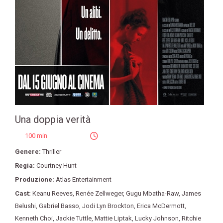
Una doppia verità
100 min
Genere:
Thriller
Regia:
Courtney Hunt
Produzione:
Atlas Entertainment
Cast:
Keanu Reeves
,
Renée Zellweger
,
Gugu Mbatha-Raw
,
James
Belushi
,
Gabriel Basso
,
Jodi Lyn Brockton
,
Erica McDermott
,
Kenneth Choi
,
Jackie Tuttle
,
Mattie Liptak
,
Lucky Johnson
,
Ritchie