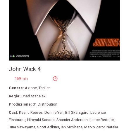
John Wick 4
169 min
Genere:
Azione
,
Thriller
Regia:
Chad Stahelski
Produzione:
01 Distribution
Cast:
Keanu Reeves
,
Donnie Yen
,
Bill Skarsgård
,
Laurence
Fishburne
,
Hiroyuki Sanada
,
Shamier Anderson
,
Lance Reddick
,
Rina Sawayama
,
Scott Adkins
,
Ian McShane
,
Marko Zaror
,
Natalia