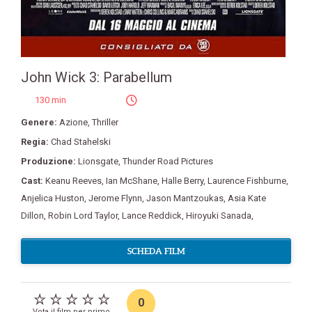
John Wick 3: Parabellum
130 min
Genere:
Azione
,
Thriller
Regia:
Chad Stahelski
Produzione:
Lionsgate
,
Thunder Road Pictures
Cast:
Keanu Reeves
,
Ian McShane
,
Halle Berry
,
Laurence Fishburne
,
Anjelica Huston
,
Jerome Flynn
,
Jason Mantzoukas
,
Asia Kate
Dillon
,
Robin Lord Taylor
,
Lance Reddick
,
Hiroyuki Sanada
,
SCHEDA FILM
0
Vota il film per primo