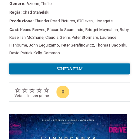
Genere:
Azione
,
Thriller
Regia:
Chad Stahelski
Produzione:
Thunder Road Pictures
,
87Eleven
,
Lionsgate
Cast:
Keanu Reeves
,
Riccardo Scamarcio
,
Bridget Moynahan
,
Ruby
Rose
,
Ian McShane
,
Claudia Gerini
,
Peter Stormare
,
Laurence
Fishburne
,
John Leguizamo
,
Peter Serafinowicz
,
Thomas Sadoski
,
David Patrick Kelly
,
Common
SCHEDA FILM
0
Vota il film per primo