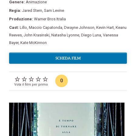
Genere:
Animazione
Regia:
Jared Stern
,
Sam Levine
Produzione:
Warner Bros Itralia
Cast:
Lillo
,
Maccio Capatonda
,
Dwayne Johnson
,
Kevin Hart
,
Keanu
Reeves
,
John Krasinski
,
Natasha Lyonne
,
Diego Luna
,
Vanessa
Bayer
,
Kate McKinnon
SCHEDA FILM
0
Vota il film per primo