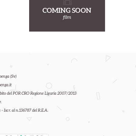
COMING SOON
film
benga (Sv)
enga.it
ambito del POR CRO Regione Liguria 2007/2013
.
- Iscr. al n.136787 del R.E.A.