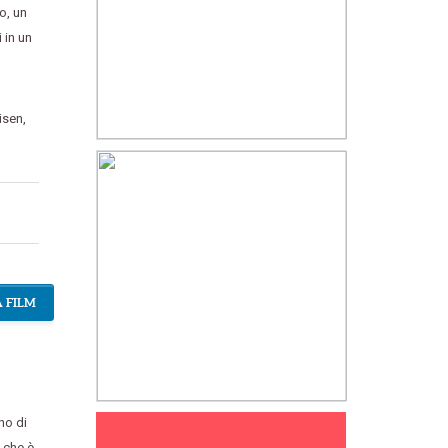
io
,
un
 in un
isen
,
 FILM
no di
,
che è