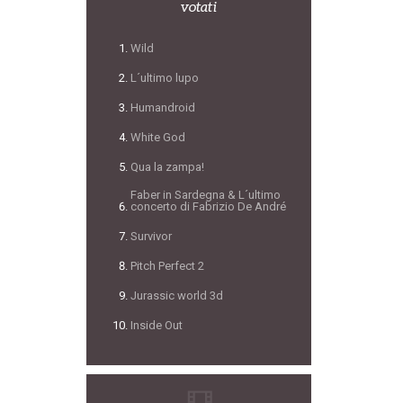
votati
Wild
L´ultimo lupo
Humandroid
White God
Qua la zampa!
Faber in Sardegna & L´ultimo
concerto di Fabrizio De André
Survivor
Pitch Perfect 2
Jurassic world 3d
Inside Out