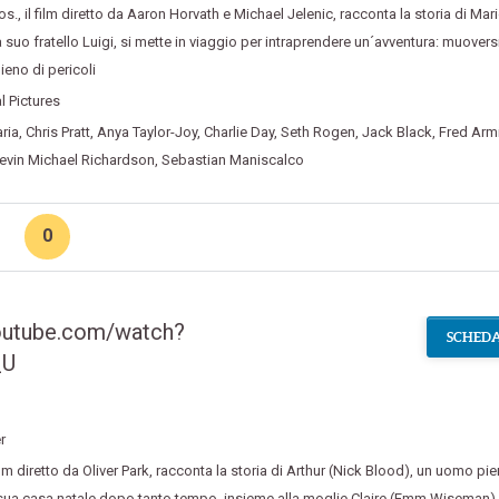
os.
,
il film diretto da Aaron Horvath e Michael Jelenic
,
racconta la storia di Mar
 suo fratello Luigi
,
si mette in viaggio per intraprendere un´avventura: muoversi
ieno di pericoli
l Pictures
ria
,
Chris Pratt
,
Anya Taylor-Joy
,
Charlie Day
,
Seth Rogen
,
Jack Black
,
Fred Arm
evin Michael Richardson
,
Sebastian Maniscalco
0
outube.com/watch?
SCHEDA
_U
r
ilm diretto da Oliver Park
,
racconta la storia di Arthur (Nick Blood)
,
un uomo pie
 sua casa natale dopo tanto tempo
,
insieme alla moglie Claire (Emm Wiseman)