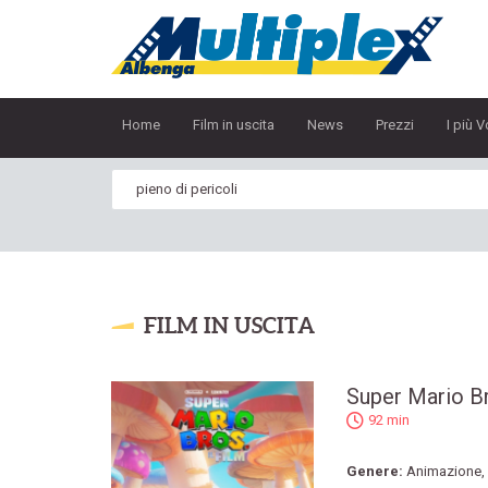
Home
Film in uscita
News
Prezzi
I più V
FILM IN USCITA
Super Mario Bro
92 min
Genere:
Animazione
,