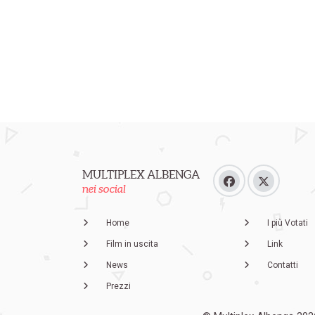
MULTIPLEX ALBENGA
nei social
Home
I più Votati
Film in uscita
Link
News
Contatti
Prezzi