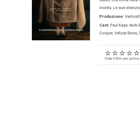
incinta. Le sue intenzi
Produzione:
Vertice
Cast:
Paul Kaye
,
Nick 
Cooper
,
Velizar Binev
,
Vota il film per primo