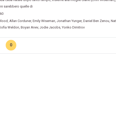
oni sarebbero quelle di
360
Blood
,
Allan Corduner
,
Emily Wiseman
,
Jonathan Yunger
,
Daniel Ben Zenou
,
Na
Sofia Weldon
,
Boyan Anev
,
Jodie Jacobs
,
Yonko Dimitrov
0