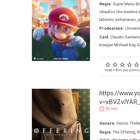
Regia:
Super Mario Br
idraulico che insieme a
labirinto sotterraneo
,
p
Produzione:
Universa
Cast:
Claudio Santama
Keegan Michael Key
,
K
Vota il film per primo
https://www.y
v=xBVZvlYAR
93 min
Genere:
Horror
,
Thrille
Regia:
The Offering
,
f
debiti
,
che torna nella