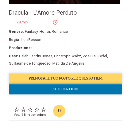
Dracula - L'Amore Perduto
129 min
Genere:
Fantasy
,
Horror
,
Romance
Regia:
Luc Besson
Produzione:
Cast:
Caleb Landry Jones
,
Christoph Waltz
,
Zoë Bleu Sidel
,
Guillaume de Tonquédec
,
Matilda De Angelis
PRENOTA IL TUO POSTO PER QUESTO FILM
SCHEDA FILM
0
Vota il film per primo