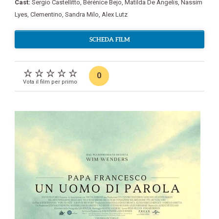
Cast:
Sergio Castellitto
,
Bérénice Bejo
,
Matilda De Angelis
,
Nassim
Lyes
,
Clementino
,
Sandra Milo
,
Alex Lutz
SCHEDA FILM
0
Vota il film per primo