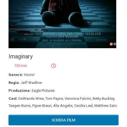
Imaginary
105 min
Genere:
Horror
Regia:
Jeff Wadlow
Produzione:
Eagle Pictures
Cast:
DeWanda Wise
,
Tom Payne
,
Veronica Falcón
,
Betty Buckley
,
Taegen Burns
,
Pyper Braun
,
Alix Angelis
,
Cecilia Leal
,
Matthew Sato
SCHEDA FILM