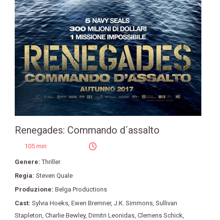
Renegades: Commando d´assalto
105 min
Genere:
Thriller
Regia:
Steven Quale
Produzione:
Belga Productions
Cast:
Sylvia Hoeks
,
Ewen Bremner
,
J.K. Simmons
,
Sullivan
Stapleton
,
Charlie Bewley
,
Dimitri Leonidas
,
Clemens Schick
,