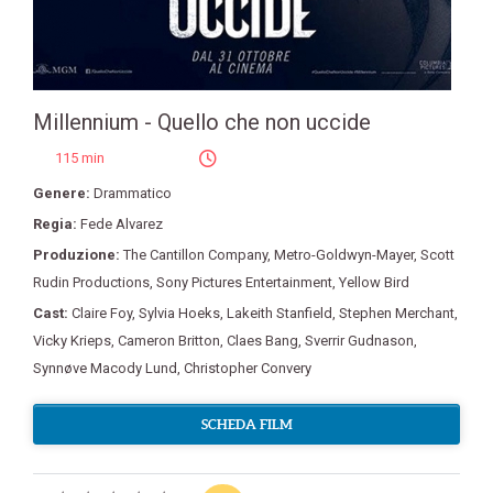
Millennium - Quello che non uccide
115 min
Genere:
Drammatico
Regia:
Fede Alvarez
Produzione:
The Cantillon Company
,
Metro-Goldwyn-Mayer
,
Scott
Rudin Productions
,
Sony Pictures Entertainment
,
Yellow Bird
Cast:
Claire Foy
,
Sylvia Hoeks
,
Lakeith Stanfield
,
Stephen Merchant
,
Vicky Krieps
,
Cameron Britton
,
Claes Bang
,
Sverrir Gudnason
,
Synnøve Macody Lund
,
Christopher Convery
SCHEDA FILM