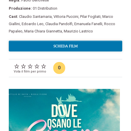
Regia:
Paolo Genovese
Produzione:
01 Distribution
Cast:
Claudio Santamaria
,
Vittoria Puccini
,
Pilar Fogliati
,
Marco
Giallini
,
Edoardo Leo
,
Claudia Pandolfi
,
Emanuela Fanelli
,
Rocco
Papaleo
,
Maria Chiara Giannetta
,
Maurizio Lastrico
SCHEDA FILM
0
Vota il film per primo