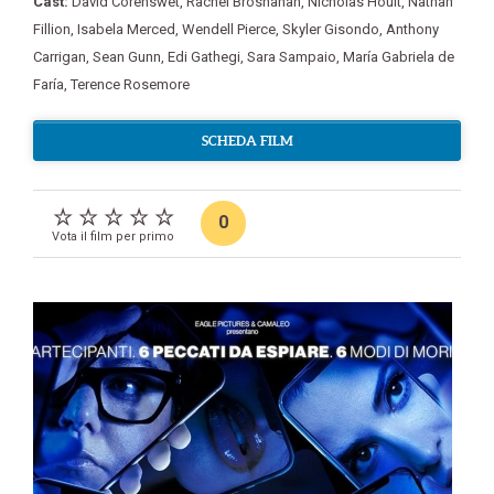
Cast:
David Corenswet
,
Rachel Brosnahan
,
Nicholas Hoult
,
Nathan
Fillion
,
Isabela Merced
,
Wendell Pierce
,
Skyler Gisondo
,
Anthony
Carrigan
,
Sean Gunn
,
Edi Gathegi
,
Sara Sampaio
,
María Gabriela de
Faría
,
Terence Rosemore
SCHEDA FILM
0
Vota il film per primo