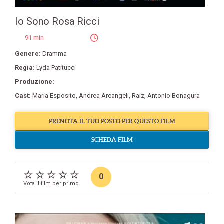
Io Sono Rosa Ricci
91 min
Genere:
Dramma
Regia:
Lyda Patitucci
Produzione:
Cast:
Maria Esposito
,
Andrea Arcangeli
,
Raiz
,
Antonio Bonagura
PRENOTA IL TUO POSTO PER QUESTO FILM
SCHEDA FILM
0
Vota il film per primo