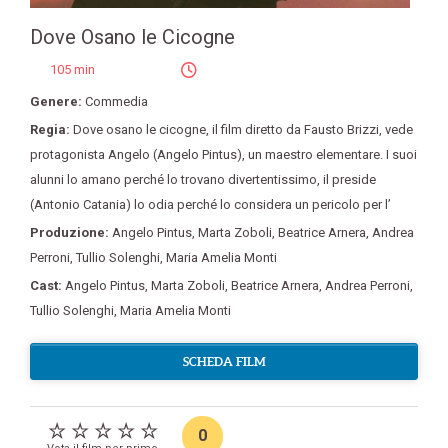
Dove Osano le Cicogne
105 min
Genere:
Commedia
Regia:
Dove osano le cicogne
,
il film diretto da Fausto Brizzi
,
vede
protagonista Angelo (Angelo Pintus)
,
un maestro elementare. I suoi
alunni lo amano perché lo trovano divertentissimo
,
il preside
(Antonio Catania) lo odia perché lo considera un pericolo per l’
Produzione:
Angelo Pintus
,
Marta Zoboli
,
Beatrice Arnera
,
Andrea
Perroni
,
Tullio Solenghi
,
Maria Amelia Monti
Cast:
Angelo Pintus
,
Marta Zoboli
,
Beatrice Arnera
,
Andrea Perroni
,
Tullio Solenghi
,
Maria Amelia Monti
SCHEDA FILM
0