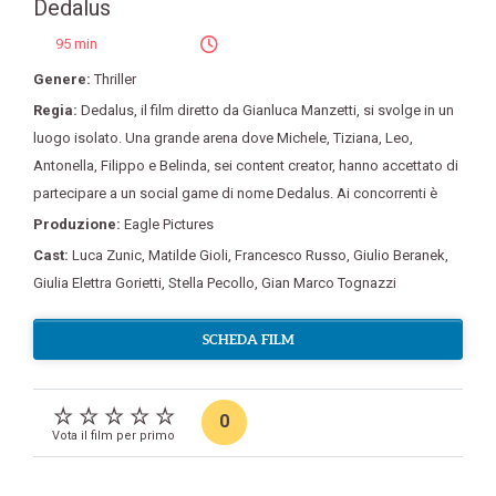
Dedalus
95 min
Genere:
Thriller
Regia:
Dedalus
,
il film diretto da Gianluca Manzetti
,
si svolge in un
luogo isolato. Una grande arena dove Michele
,
Tiziana
,
Leo
,
Antonella
,
Filippo e Belinda
,
sei content creator
,
hanno accettato di
partecipare a un social game di nome Dedalus. Ai concorrenti è
Produzione:
Eagle Pictures
Cast:
Luca Zunic
,
Matilde Gioli
,
Francesco Russo
,
Giulio Beranek
,
Giulia Elettra Gorietti
,
Stella Pecollo
,
Gian Marco Tognazzi
SCHEDA FILM
0
Vota il film per primo