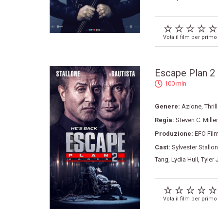
Vota il film per primo
Escape Plan 2 -
100 min
Genere:
Azione
,
Thril
Regia:
Steven C. Miller
Produzione:
EFO Fil
Cast:
Sylvester Stallo
Tang
,
Lydia Hull
,
Tyler
Vota il film per primo