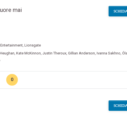
muore mai
SCHEDA
 Entertainment
,
Lionsgate
Heughan
,
Kate McKinnon
,
Justin Theroux
,
Gillian Anderson
,
Ivanna Sakhno
,
Ól
e
0
SCHEDA