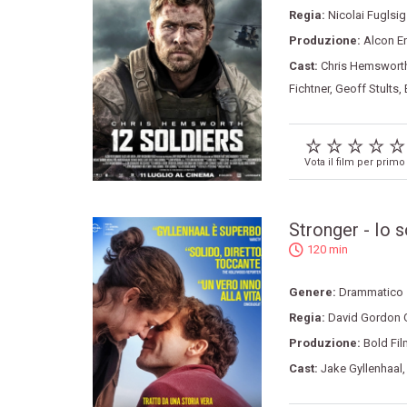
Regia:
Nicolai Fuglsig
Produzione:
Alcon E
Cast:
Chris Hemswort
Fichtner
,
Geoff Stults
,
Vota il film per primo
Stronger - Io s
120 min
Genere:
Drammatico
Regia:
David Gordon 
Produzione:
Bold Fi
Cast:
Jake Gyllenhaal