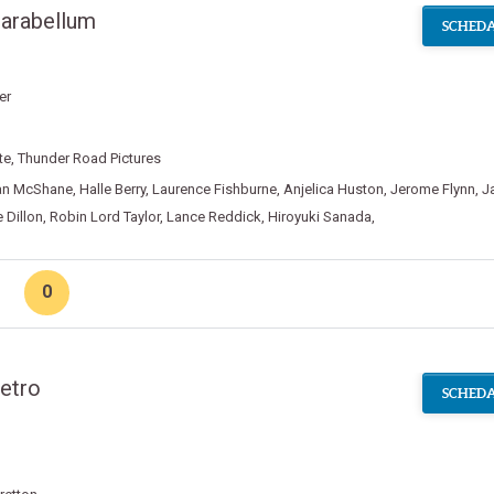
Parabellum
SCHEDA
ler
te
,
Thunder Road Pictures
an McShane
,
Halle Berry
,
Laurence Fishburne
,
Anjelica Huston
,
Jerome Flynn
,
J
 Dillon
,
Robin Lord Taylor
,
Lance Reddick
,
Hiroyuki Sanada
,
0
Vetro
SCHEDA