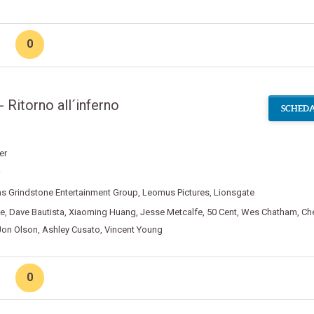
0
 Ritorno all´inferno
SCHEDA
ler
ms Grindstone Entertainment Group
,
Leomus Pictures
,
Lionsgate
ne
,
Dave Bautista
,
Xiaoming Huang
,
Jesse Metcalfe
,
50 Cent
,
Wes Chatham
,
Ch
 Jon Olson
,
Ashley Cusato
,
Vincent Young
0