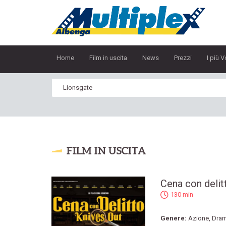
Home
Film in uscita
News
Prezzi
I più V
FILM IN USCITA
Cena con delit
130 min
Genere:
Azione
,
Dra