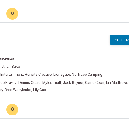
0
SCHEDA
ascienza
nathan Baker
 Entertainment
,
Hurwitz Creative
,
Lionsgate
,
No Trace Camping
oë Kravitz
,
Dennis Quaid
,
Myles Truitt
,
Jack Reynor
,
Carrie Coon
,
Ian Matthews
ry
,
Bree Wasylenko
,
Lily Gao
0