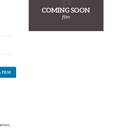
COMING SOON
film
 FILM
erson
,