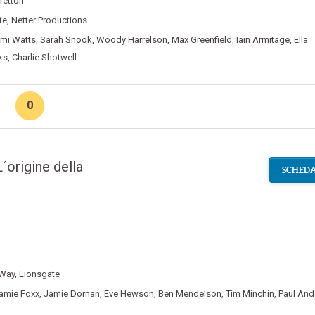
retton
te
,
Netter Productions
mi Watts
,
Sarah Snook
,
Woody Harrelson
,
Max Greenfield
,
Iain Armitage
,
Ella
ks
,
Charlie Shotwell
0
´origine della
SCHEDA
Way
,
Lionsgate
amie Foxx
,
Jamie Dornan
,
Eve Hewson
,
Ben Mendelson
,
Tim Minchin
,
Paul And