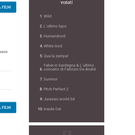
votati
 FILM
Wild
L´ultimo lupo
Humandroid
White God
ason
Qua la zampa!
Faber in Sardegna & L´ultimo
concerto di Fabrizio De André
Survivor
Pitch Perfect 2
Jurassic world 3d
 FILM
Inside Out