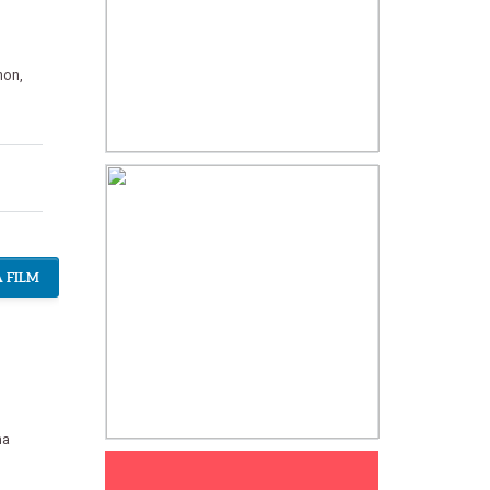
non
,
 FILM
na