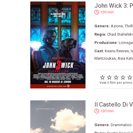
John Wick 3: 
130 min
Genere:
Azione
,
Thril
Regia:
Chad Stahelski
Produzione:
Lionsga
Cast:
Keanu Reeves
,
I
Mantzoukas
,
Asia Kate
Vota il film per primo
Il Castello Di 
130 min
Genere:
Drammatico