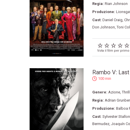
Regia:
Rian Johnson
Produzione:
Lionsga
Cast:
Daniel Craig
,
Chr
Don Johnson
,
Toni Col
Vota il film per primo
Rambo V: Last
100 min
Genere:
Azione
,
Thril
Regia:
Adrian Grunbe
Produzione:
Balboa 
Cast:
Sylvester Stallo
Bermudez
,
Joaquín Co