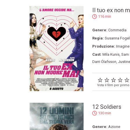
Il tuo ex non 
116 min
Genere:
Commedia
Regia:
Susanna Fogel
Produzione:
Imagine
Cast:
Mila Kunis
,
Sam 
Darri Ólafsson
,
Justin
Vota il film per primo
12 Soldiers
130 min
Genere:
Azione