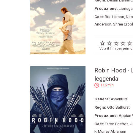
Regia:
Destin Daniel C
Produzione:
Lionsga
Cast:
Brie Larson
,
Nao
Anderson
,
Shree Croo
Vota il film per primo
Robin Hood - L
leggenda
116 min
Genere:
Avventura
Regia:
Otto Bathurst
Produzione:
Appian 
Cast:
Taron Egerton
,
J
F. Murray Abraham