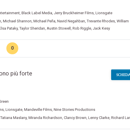
ntertainment
,
Black Label Media
,
Jerry Bruckheimer Films
,
Lionsgate
h
,
Michael Shannon
,
Michael Peña
,
Navid Negahban
,
Trevante Rhodes
,
William
Elsa Pataky
,
Taylor Sheridan
,
Austin Stowell
,
Rob Riggle
,
Jack Kesy
0
ono più forte
SCHEDA
Green
lms
,
Lionsgate
,
Mandeville Films
,
Nine Stories Productions
,
Tatiana Maslany
,
Miranda Richardson
,
Clancy Brown
,
Lenny Clarke
,
Richard Lan