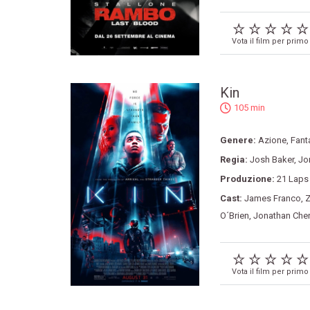
Vota il film per primo
Kin
105 min
Genere:
Azione
,
Fant
Regia:
Josh Baker
,
Jo
Produzione:
21 Laps
Cast:
James Franco
,
Z
O´Brien
,
Jonathan Cher
Vota il film per primo