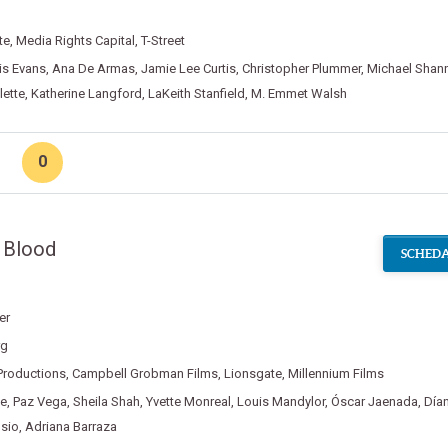
te
,
Media Rights Capital
,
T-Street
is Evans
,
Ana De Armas
,
Jamie Lee Curtis
,
Christopher Plummer
,
Michael Shan
lette
,
Katherine Langford
,
LaKeith Stanfield
,
M. Emmet Walsh
0
 Blood
SCHEDA
ler
rg
Productions
,
Campbell Grobman Films
,
Lionsgate
,
Millennium Films
ne
,
Paz Vega
,
Sheila Shah
,
Yvette Monreal
,
Louis Mandylor
,
Óscar Jaenada
,
Día
sio
,
Adriana Barraza