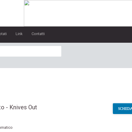
otati
Link
Contatti
to - Knives Out
SCHEDA
mmatico