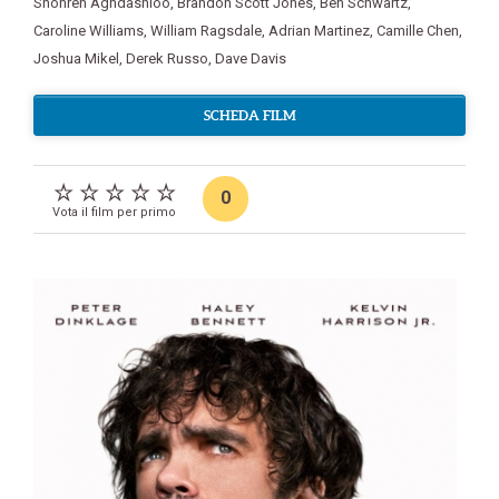
Shohreh Aghdashloo
,
Brandon Scott Jones
,
Ben Schwartz
,
Caroline Williams
,
William Ragsdale
,
Adrian Martinez
,
Camille Chen
,
Joshua Mikel
,
Derek Russo
,
Dave Davis
SCHEDA FILM
0
Vota il film per primo