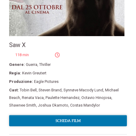
Saw X
118 min
Genere:
Guerra
,
Thriller
Regia:
Kevin Greutert
Produzione:
Eagle Pictures
Cast:
Tobin Bell
,
Steven Brand
,
Synnøve Macody Lund
,
Michael
Beach
,
Renata Vaca
,
Paulette Hernandez
,
Octavio Hinojosa
,
Shawnee Smith
,
Joshua Okamoto
,
Costas Mandylor
SCHEDA FILM