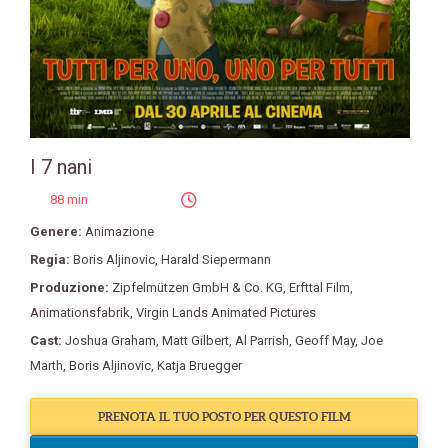
I 7 nani
88 min
Genere:
Animazione
Regia:
Boris Aljinovic
,
Harald Siepermann
Produzione:
Zipfelmützen GmbH & Co. KG
,
Erfttal Film
,
Animationsfabrik
,
Virgin Lands Animated Pictures
Cast:
Joshua Graham
,
Matt Gilbert
,
Al Parrish
,
Geoff May
,
Joe
Marth
,
Boris Aljinovic
,
Katja Bruegger
PRENOTA IL TUO POSTO PER QUESTO FILM