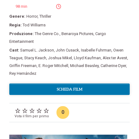
98 min
Genere:
Horror
,
Thriller
Regia:
Tod Williams
Produzione:
The Genre Co.
,
Benaroya Pictures
,
Cargo
Entertainment
Cast:
Samuel L. Jackson
,
John Cusack
,
Isabelle Fuhrman
,
Owen
Teague
,
Stacy Keach
,
Joshua Mikel
,
Lloyd Kaufman
,
Alex ter Avest
,
Griffin Freeman
,
E. Roger Mitchell
,
Michael Beasley
,
Catherine Dyer
,
Rey Hernández
SCHEDA FILM
0
Vota il film per primo