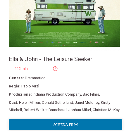
Ella & John - The Leisure Seeker
112 min
Genere:
Drammatico
Regia:
Paolo Virzì
Produzione:
Indiana Production Company
,
Bac Films
,
Cast:
Helen Mirren
,
Donald Sutherland
,
Janel Moloney
,
Kirsty
Mitchell
,
Robert Walker Branchaud
,
Joshua Mikel
,
Christian McKay
SCHEDA FILM