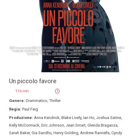
Un piccolo favore
116 min
Genere:
Drammatico
,
Thriller
Regia:
Paul Feig
Produzione:
Anna Kendrick
,
Blake Lively
,
Ian Ho
,
Joshua Satine
,
Kelly McCormack
,
Eric Johnson
,
Jean Smart
,
Glenda Braganza
,
Sarah Baker
,
Gia Sandhu
,
Henry Golding
,
Andrew Rannells
,
Cyndy