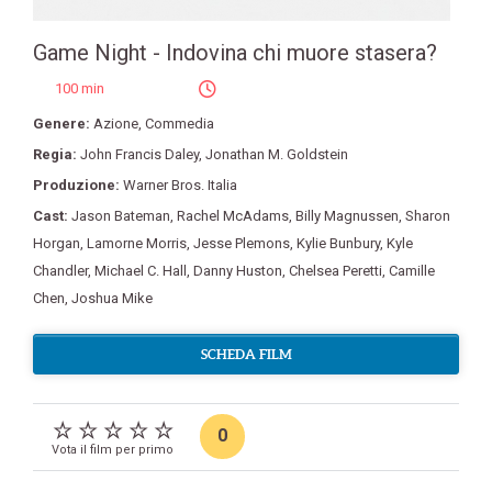
Game Night - Indovina chi muore stasera?
100 min
Genere:
Azione
,
Commedia
Regia:
John Francis Daley
,
Jonathan M. Goldstein
Produzione:
Warner Bros. Italia
Cast:
Jason Bateman
,
Rachel McAdams
,
Billy Magnussen
,
Sharon
Horgan
,
Lamorne Morris
,
Jesse Plemons
,
Kylie Bunbury
,
Kyle
Chandler
,
Michael C. Hall
,
Danny Huston
,
Chelsea Peretti
,
Camille
Chen
,
Joshua Mike
SCHEDA FILM
0
Vota il film per primo