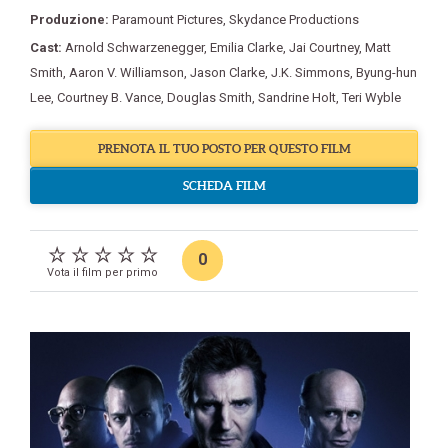
Produzione:
Paramount Pictures
,
Skydance Productions
Cast:
Arnold Schwarzenegger
,
Emilia Clarke
,
Jai Courtney
,
Matt
Smith
,
Aaron V. Williamson
,
Jason Clarke
,
J.K. Simmons
,
Byung-hun
Lee
,
Courtney B. Vance
,
Douglas Smith
,
Sandrine Holt
,
Teri Wyble
PRENOTA IL TUO POSTO PER QUESTO FILM
SCHEDA FILM
0
Vota il film per primo