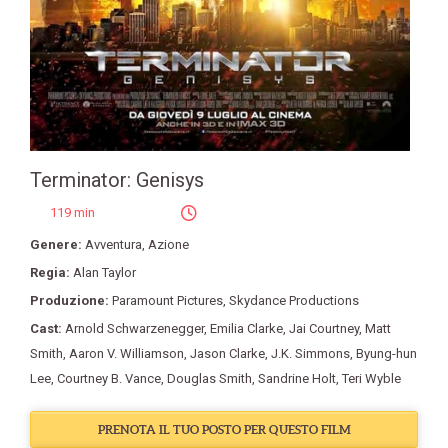
Terminator: Genisys
119 min
Genere:
Avventura
,
Azione
Regia:
Alan Taylor
Produzione:
Paramount Pictures
,
Skydance Productions
Cast:
Arnold Schwarzenegger
,
Emilia Clarke
,
Jai Courtney
,
Matt
Smith
,
Aaron V. Williamson
,
Jason Clarke
,
J.K. Simmons
,
Byung-hun
Lee
,
Courtney B. Vance
,
Douglas Smith
,
Sandrine Holt
,
Teri Wyble
PRENOTA IL TUO POSTO PER QUESTO FILM