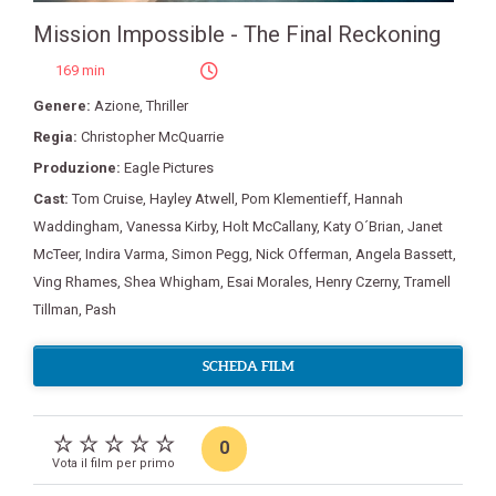
Mission Impossible - The Final Reckoning
169 min
Genere:
Azione
,
Thriller
Regia:
Christopher McQuarrie
Produzione:
Eagle Pictures
Cast:
Tom Cruise
,
Hayley Atwell
,
Pom Klementieff
,
Hannah
Waddingham
,
Vanessa Kirby
,
Holt McCallany
,
Katy O´Brian
,
Janet
McTeer
,
Indira Varma
,
Simon Pegg
,
Nick Offerman
,
Angela Bassett
,
Ving Rhames
,
Shea Whigham
,
Esai Morales
,
Henry Czerny
,
Tramell
Tillman
,
Pash
SCHEDA FILM
0
Vota il film per primo