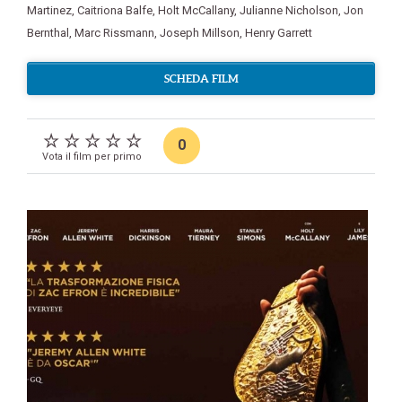
Martinez
,
Caitriona Balfe
,
Holt McCallany
,
Julianne Nicholson
,
Jon
Bernthal
,
Marc Rissmann
,
Joseph Millson
,
Henry Garrett
SCHEDA FILM
0
Vota il film per primo