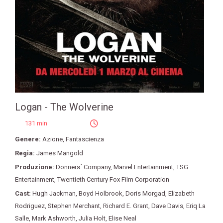
Logan - The Wolverine
131 min
Genere:
Azione
,
Fantascienza
Regia:
James Mangold
Produzione:
Donners´ Company
,
Marvel Entertainment
,
TSG
Entertainment
,
Twentieth Century Fox Film Corporation
Cast:
Hugh Jackman
,
Boyd Holbrook
,
Doris Morgad
,
Elizabeth
Rodriguez
,
Stephen Merchant
,
Richard E. Grant
,
Dave Davis
,
Eriq La
Salle
,
Mark Ashworth
,
Julia Holt
,
Elise Neal