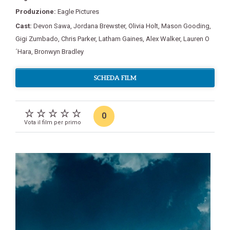
Produzione:
Eagle Pictures
Cast:
Devon Sawa
,
Jordana Brewster
,
Olivia Holt
,
Mason Gooding
,
Gigi Zumbado
,
Chris Parker
,
Latham Gaines
,
Alex Walker
,
Lauren O
´Hara
,
Bronwyn Bradley
SCHEDA FILM
0
Vota il film per primo