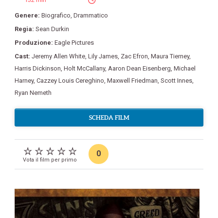
Genere:
Biografico
,
Drammatico
Regia:
Sean Durkin
Produzione:
Eagle Pictures
Cast:
Jeremy Allen White
,
Lily James
,
Zac Efron
,
Maura Tierney
,
Harris Dickinson
,
Holt McCallany
,
Aaron Dean Eisenberg
,
Michael
Harney
,
Cazzey Louis Cereghino
,
Maxwell Friedman
,
Scott Innes
,
Ryan Nemeth
SCHEDA FILM
0
Vota il film per primo