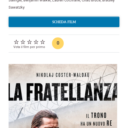
Salinger
,
Benjamin Walker
,
Lauren Cochrane
,
Chad Bruce
,
Bradley
Sawatzky
SCHEDA FILM
0
Vota il film per primo