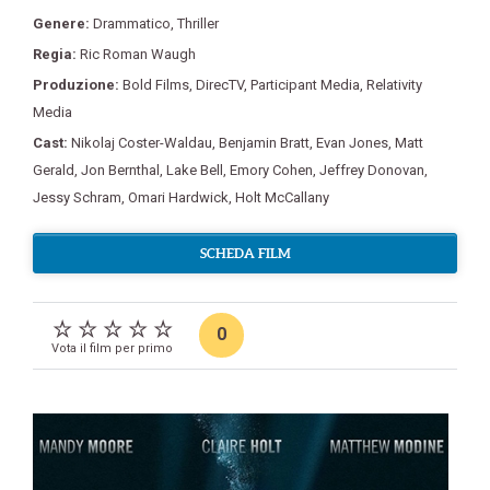
Genere:
Drammatico
,
Thriller
Regia:
Ric Roman Waugh
Produzione:
Bold Films
,
DirecTV
,
Participant Media
,
Relativity
Media
Cast:
Nikolaj Coster-Waldau
,
Benjamin Bratt
,
Evan Jones
,
Matt
Gerald
,
Jon Bernthal
,
Lake Bell
,
Emory Cohen
,
Jeffrey Donovan
,
Jessy Schram
,
Omari Hardwick
,
Holt McCallany
SCHEDA FILM
0
Vota il film per primo