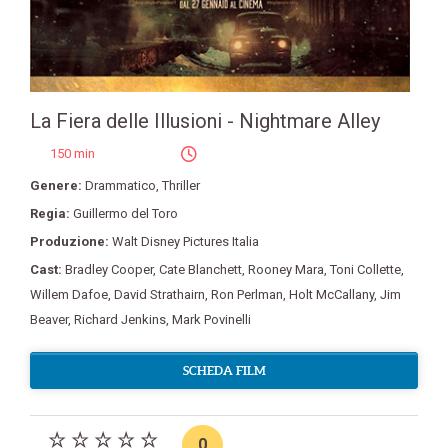
La Fiera delle Illusioni - Nightmare Alley
150 min
Genere:
Drammatico
,
Thriller
Regia:
Guillermo del Toro
Produzione:
Walt Disney Pictures Italia
Cast:
Bradley Cooper
,
Cate Blanchett
,
Rooney Mara
,
Toni Collette
,
Willem Dafoe
,
David Strathairn
,
Ron Perlman
,
Holt McCallany
,
Jim
Beaver
,
Richard Jenkins
,
Mark Povinelli
SCHEDA FILM
0