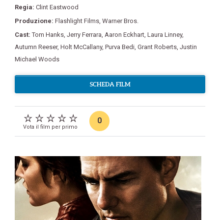
Regia:
Clint Eastwood
Produzione:
Flashlight Films
,
Warner Bros.
Cast:
Tom Hanks
,
Jerry Ferrara
,
Aaron Eckhart
,
Laura Linney
,
Autumn Reeser
,
Holt McCallany
,
Purva Bedi
,
Grant Roberts
,
Justin
Michael Woods
SCHEDA FILM
0
Vota il film per primo