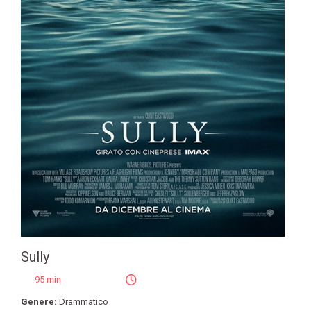
Sully
95 min
Genere:
Drammatico