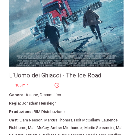
L´Uomo dei Ghiacci - The Ice Road
105 min
Genere:
Azione
,
Drammatico
Regia:
Jonathan Hensleigh
Produzione:
BIM Distribuzione
Cast:
Liam Neeson
,
Marcus Thomas
,
Holt McCallany
,
Laurence
Fishburne
,
Matt McCoy
,
Amber Midthunder
,
Martin Sensmeier
,
Matt