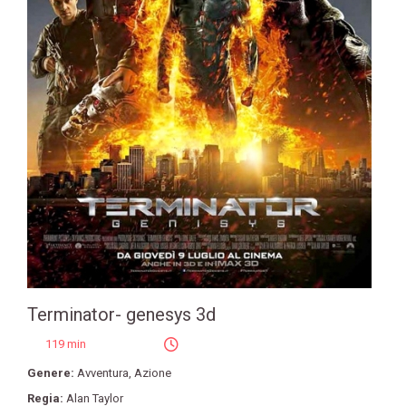
Terminator- genesys 3d
119 min
Genere:
Avventura
,
Azione
Regia:
Alan Taylor