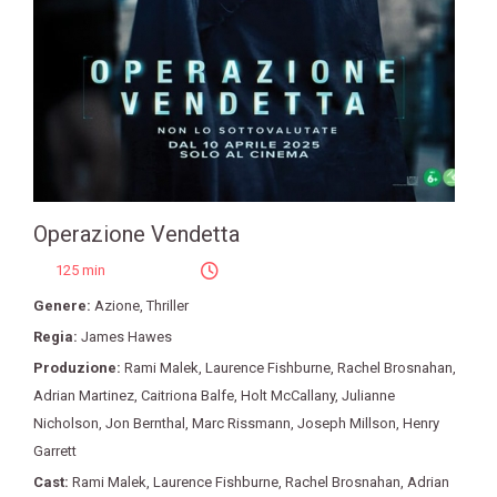
Operazione Vendetta
125 min
Genere:
Azione
,
Thriller
Regia:
James Hawes
Produzione:
Rami Malek
,
Laurence Fishburne
,
Rachel Brosnahan
,
Adrian Martinez
,
Caitriona Balfe
,
Holt McCallany
,
Julianne
Nicholson
,
Jon Bernthal
,
Marc Rissmann
,
Joseph Millson
,
Henry
Garrett
Cast:
Rami Malek
,
Laurence Fishburne
,
Rachel Brosnahan
,
Adrian