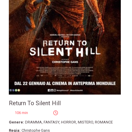
Return To Silent Hill
106 min
Genere:
DRAMMA
,
FANTASY
,
HORROR
,
MISTERO
,
ROMANCE
Regia:
Christophe Gans