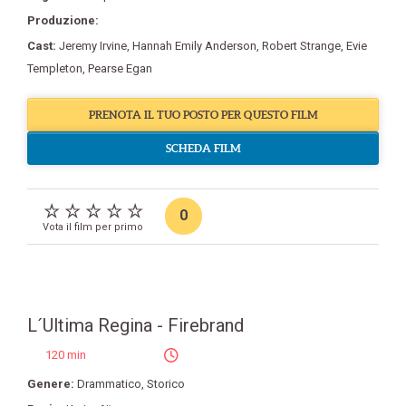
Produzione:
Cast:
Jeremy Irvine
,
Hannah Emily Anderson
,
Robert Strange
,
Evie
Templeton
,
Pearse Egan
PRENOTA IL TUO POSTO PER QUESTO FILM
SCHEDA FILM
0
Vota il film per primo
L´Ultima Regina - Firebrand
120 min
Genere:
Drammatico
,
Storico