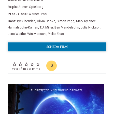
Regia:
Steven Spielberg
Produzione:
Warner Bros.
Cast:
Tye Sheridan
,
Olivia Cooke
,
Simon Pegg
,
Mark Rylance
,
Hannah John-Kamen
,
T.J. Miller
,
Ben Mendelsohn
,
Julia Nickson
,
Lena Waithe
,
Win Morisaki
,
Philip Zhao
SCHEDA FILM
0
Vota il film per primo