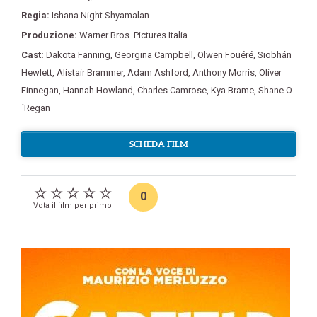
Regia:
Ishana Night Shyamalan
Produzione:
Warner Bros. Pictures Italia
Cast:
Dakota Fanning
,
Georgina Campbell
,
Olwen Fouéré
,
Siobhán
Hewlett
,
Alistair Brammer
,
Adam Ashford
,
Anthony Morris
,
Oliver
Finnegan
,
Hannah Howland
,
Charles Camrose
,
Kya Brame
,
Shane O
´Regan
SCHEDA FILM
0
Vota il film per primo