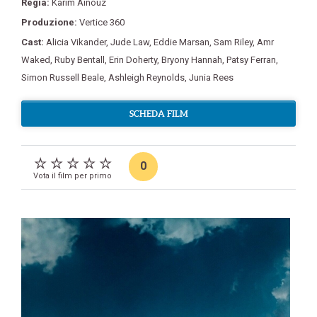
Regia:
Karim Aïnouz
Produzione:
Vertice 360
Cast:
Alicia Vikander
,
Jude Law
,
Eddie Marsan
,
Sam Riley
,
Amr
Waked
,
Ruby Bentall
,
Erin Doherty
,
Bryony Hannah
,
Patsy Ferran
,
Simon Russell Beale
,
Ashleigh Reynolds
,
Junia Rees
SCHEDA FILM
0
Vota il film per primo