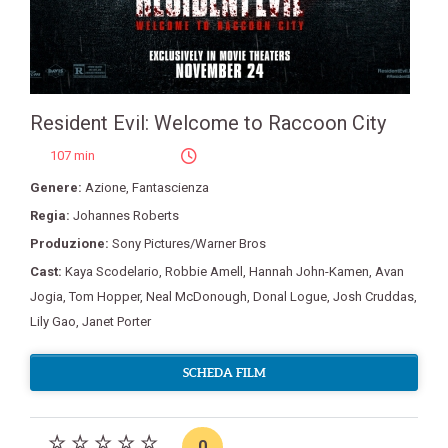
Resident Evil: Welcome to Raccoon City
107 min
Genere:
Azione
,
Fantascienza
Regia:
Johannes Roberts
Produzione:
Sony Pictures/Warner Bros
Cast:
Kaya Scodelario
,
Robbie Amell
,
Hannah John-Kamen
,
Avan
Jogia
,
Tom Hopper
,
Neal McDonough
,
Donal Logue
,
Josh Cruddas
,
Lily Gao
,
Janet Porter
SCHEDA FILM
0