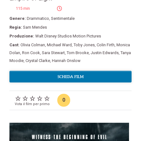
115 min
Genere:
Drammatico
,
Sentimentale
Regia:
Sam Mendes
Produzione:
Walt Disney Studios Motion Pictures
Cast:
Olivia Colman
,
Michael Ward
,
Toby Jones
,
Colin Firth
,
Monica
Dolan
,
Ron Cook
,
Sara Stewart
,
Tom Brooke
,
Justin Edwards
,
Tanya
Moodie
,
Crystal Clarke
,
Hannah Onslow
SCHEDA FILM
0
Vota il film per primo