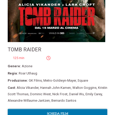
TOMB RAIDER
125 min
Genere:
Azione
Regia:
Roar Uthaug
Produzione:
GK Films
,
Metro-Goldwyn-Mayer
,
Square
Cast:
Alicia Vikander
,
Hannah John-Kamen
,
Walton Goggins
,
Kristin
Scott Thomas
,
Dominic West
,
Nick Frost
,
Daniel Wu
,
Emily Carey
,
Alexandre Willaume-Jantzen
,
Bernardo Santos
SCHEDA FILM