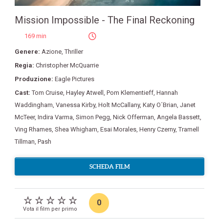
Mission Impossible - The Final Reckoning
169 min
Genere:
Azione
,
Thriller
Regia:
Christopher McQuarrie
Produzione:
Eagle Pictures
Cast:
Tom Cruise
,
Hayley Atwell
,
Pom Klementieff
,
Hannah
Waddingham
,
Vanessa Kirby
,
Holt McCallany
,
Katy O´Brian
,
Janet
McTeer
,
Indira Varma
,
Simon Pegg
,
Nick Offerman
,
Angela Bassett
,
Ving Rhames
,
Shea Whigham
,
Esai Morales
,
Henry Czerny
,
Tramell
Tillman
,
Pash
SCHEDA FILM
0
Vota il film per primo