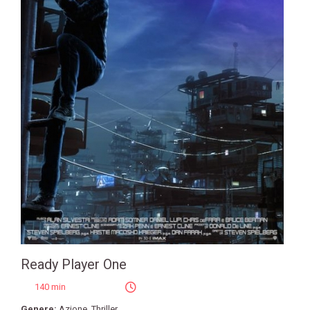
Ready Player One
140 min
Genere:
Azione
,
Thriller