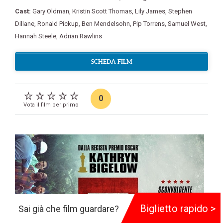
Cast:
Gary Oldman
,
Kristin Scott Thomas
,
Lily James
,
Stephen
Dillane
,
Ronald Pickup
,
Ben Mendelsohn
,
Pip Torrens
,
Samuel West
,
Hannah Steele
,
Adrian Rawlins
SCHEDA FILM
0
Vota il film per primo
Biglietto rapido >
Sai già che film guardare?