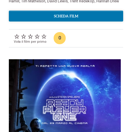
Hamill
,
Tim Matheson
,
David Lewis
,
Trent Redekop
,
Hannah Drew
SCHEDA FILM
0
Vota il film per primo