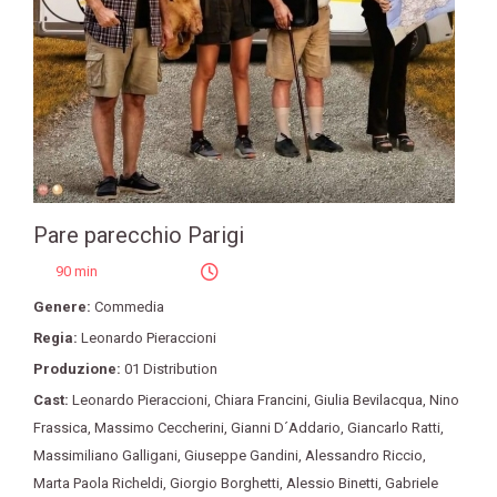
Pare parecchio Parigi
90 min
Genere:
Commedia
Regia:
Leonardo Pieraccioni
Produzione:
01 Distribution
Cast:
Leonardo Pieraccioni
,
Chiara Francini
,
Giulia Bevilacqua
,
Nino
Frassica
,
Massimo Ceccherini
,
Gianni D´Addario
,
Giancarlo Ratti
,
Massimiliano Galligani
,
Giuseppe Gandini
,
Alessandro Riccio
,
Marta Paola Richeldi
,
Giorgio Borghetti
,
Alessio Binetti
,
Gabriele