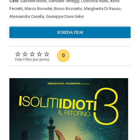
Cast:
Gabriele Monti
,
Samuele Teneggi
,
Ludovica Nasti
,
Anna
Ferzetti
,
Marco Bonadei
,
Bruno Bozzetto
,
Margherita Di Rauso
,
Alessandra Casella
,
Giuseppe Dave Seke
SCHEDA FILM
0
Vota il film per primo