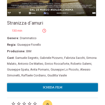
Stranizza d´amuri
130 min
Genere:
Drammatico
Regia:
Giuseppe Fiorello
Produzione:
BIM
Cast:
Samuele Segreto
,
Gabriele Pizzurro
,
Fabrizia Sacchi
,
Simona
Malato
,
Antonio De Matteo
,
Enrico Roccaforte
,
Roberto Salemi
,
Giuseppe Spata
,
Anita Pomario
,
Giuseppe Lo Piccolo
,
Alessio
Simonetti
,
Raffaele Cordiano
,
Giuditta Vasile
SCHEDA FILM
0