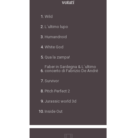
votati
Wild
L´ultimo lupo
Humandroid
White God
Qua la zampa!
Faber in Sardegna & L´ultimo
concerto di Fabrizio De André
Survivor
Pitch Perfect 2
Jurassic world 3d
Inside Out