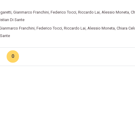
garetti
,
Gianmarco Franchini
,
Federico Tocci
,
Riccardo Lai
,
Alessio Moneta
,
Ch
istian Di Sante
Gianmarco Franchini
,
Federico Tocci
,
Riccardo Lai
,
Alessio Moneta
,
Chiara Cel
 Sante
0