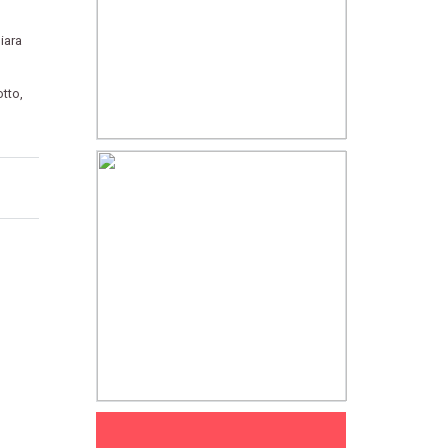
iara
otto
,