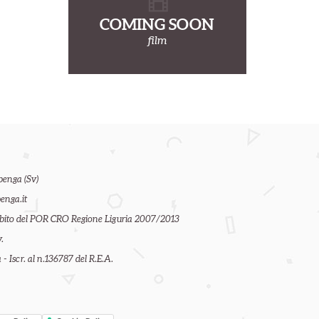
COMING SOON
film
benga (Sv)
enga.it
ambito del POR CRO Regione Liguria 2007/2013
.
- Iscr. al n.136787 del R.E.A.