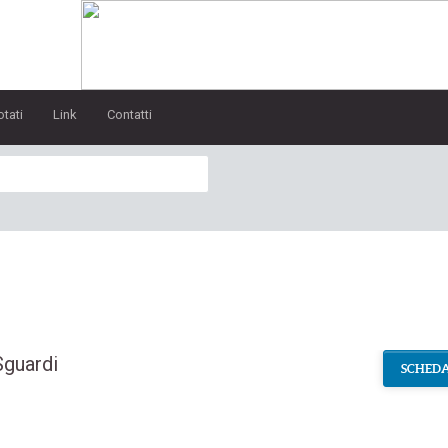
otati
Link
Contatti
Sguardi
SCHEDA