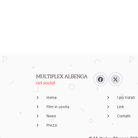
MULTIPLEX ALBENGA
nei social
Home
I più Votati
Film in uscita
Link
News
Contatti
Prezzi