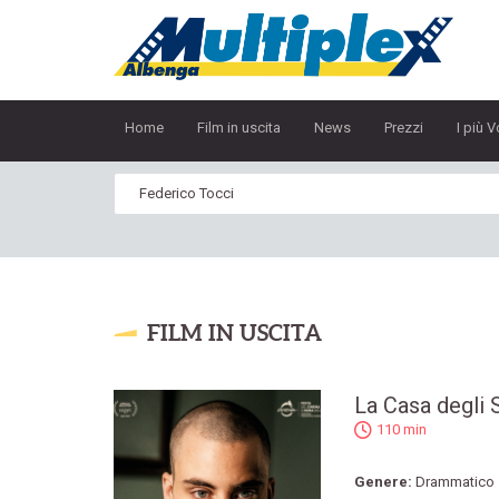
Home
Film in uscita
News
Prezzi
I più V
FILM IN USCITA
La Casa degli 
110 min
Genere:
Drammatico