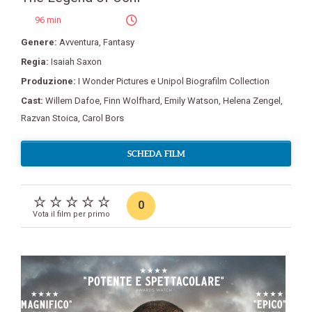
96 min
Genere:
Avventura
,
Fantasy
Regia:
Isaiah Saxon
Produzione:
I Wonder Pictures e Unipol Biografilm Collection
Cast:
Willem Dafoe
,
Finn Wolfhard
,
Emily Watson
,
Helena Zengel
,
Razvan Stoica
,
Carol Bors
SCHEDA FILM
0
Vota il film per primo