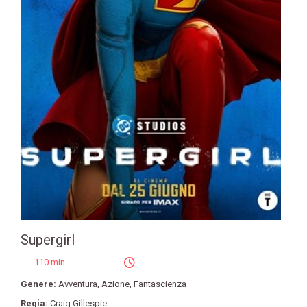
Supergirl
110 min
Genere:
Avventura
,
Azione
,
Fantascienza
Regia:
Craig Gillespie