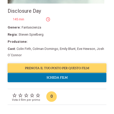
Disclosure Day
145 min
Genere:
Fantascienza
Regia:
Steven Spielberg
Produzione:
Cast:
Colin Firth
,
Colman Domingo
,
Emily Blunt
,
Eve Hewson
,
Josh
O´Connor
PRENOTA IL TUO POSTO PER QUESTO FILM
SCHEDA FILM
0
Vota il film per primo