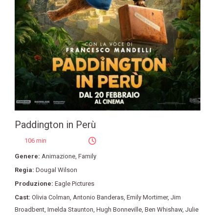
Paddington in Perù
106 min
Genere:
Animazione
,
Family
Regia:
Dougal Wilson
Produzione:
Eagle Pictures
Cast:
Olivia Colman
,
Antonio Banderas
,
Emily Mortimer
,
Jim
Broadbent
,
Imelda Staunton
,
Hugh Bonneville
,
Ben Whishaw
,
Julie