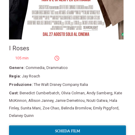
I Roses
105 min
Genere:
Commedia
,
Drammatico
Regia:
Jay Roach
Produzione:
The Walt Disney Company Italia
Cast:
Benedict Cumberbatch
,
Olivia Colman
,
Andy Samberg
,
Kate
McKinnon
,
Allison Janney
,
Jamie Demetriou
,
Ncuti Gatwa
,
Hala
Finley
,
Sunita Mani
,
Zoe Chao
,
Belinda Bromilow
,
Emily Piggford
,
Delaney Quinn
SCHEDA FILM