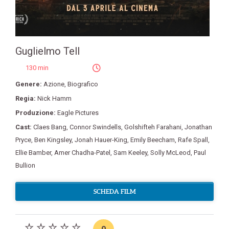
Guglielmo Tell
130 min
Genere:
Azione
,
Biografico
Regia:
Nick Hamm
Produzione:
Eagle Pictures
Cast:
Claes Bang
,
Connor Swindells
,
Golshifteh Farahani
,
Jonathan
Pryce
,
Ben Kingsley
,
Jonah Hauer-King
,
Emily Beecham
,
Rafe Spall
,
Ellie Bamber
,
Amer Chadha-Patel
,
Sam Keeley
,
Solly McLeod
,
Paul
Bullion
SCHEDA FILM