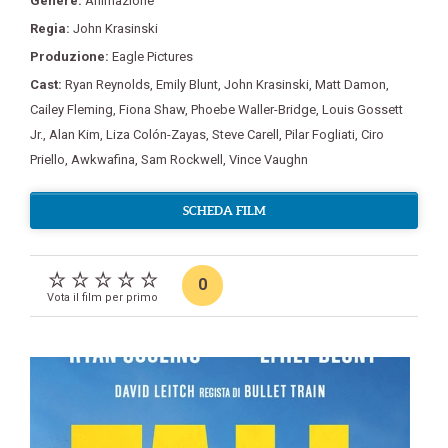
Genere:
Animazione
Regia:
John Krasinski
Produzione:
Eagle Pictures
Cast:
Ryan Reynolds
,
Emily Blunt
,
John Krasinski
,
Matt Damon
,
Cailey Fleming
,
Fiona Shaw
,
Phoebe Waller-Bridge
,
Louis Gossett
Jr.
,
Alan Kim
,
Liza Colón-Zayas
,
Steve Carell
,
Pilar Fogliati
,
Ciro
Priello
,
Awkwafina
,
Sam Rockwell
,
Vince Vaughn
SCHEDA FILM
0
Vota il film per primo