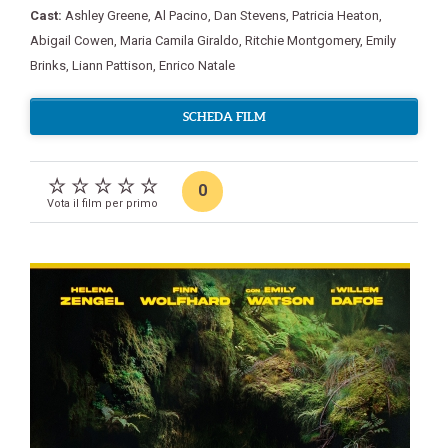
Cast:
Ashley Greene
,
Al Pacino
,
Dan Stevens
,
Patricia Heaton
,
Abigail Cowen
,
Maria Camila Giraldo
,
Ritchie Montgomery
,
Emily
Brinks
,
Liann Pattison
,
Enrico Natale
SCHEDA FILM
0
Vota il film per primo