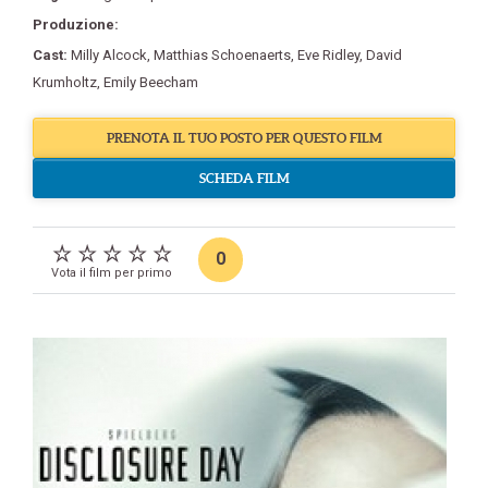
Produzione:
Cast:
Milly Alcock
,
Matthias Schoenaerts
,
Eve Ridley
,
David
Krumholtz
,
Emily Beecham
PRENOTA IL TUO POSTO PER QUESTO FILM
SCHEDA FILM
0
Vota il film per primo