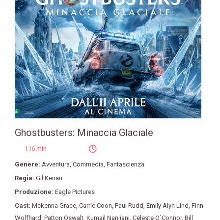
Ghostbusters: Minaccia Glaciale
116 min
Genere:
Avventura
,
Commedia
,
Fantascienza
Regia:
Gil Kenan
Produzione:
Eagle Pictures
Cast:
Mckenna Grace
,
Carrie Coon
,
Paul Rudd
,
Emily Alyn Lind
,
Finn
Wolfhard
,
Patton Oswalt
,
Kumail Nanjiani
,
Celeste O´Connor
,
Bill