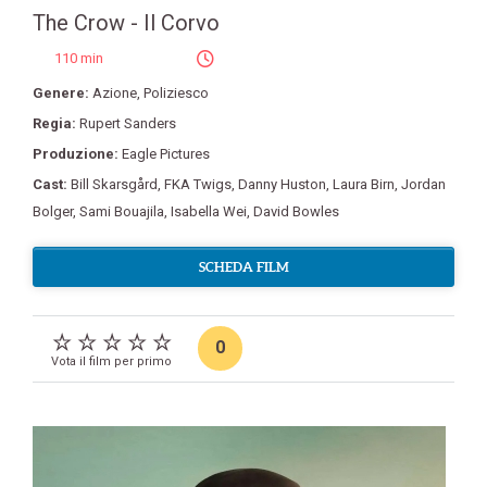
The Crow - Il Corvo
110 min
Genere:
Azione
,
Poliziesco
Regia:
Rupert Sanders
Produzione:
Eagle Pictures
Cast:
Bill Skarsgård
,
FKA Twigs
,
Danny Huston
,
Laura Birn
,
Jordan
Bolger
,
Sami Bouajila
,
Isabella Wei
,
David Bowles
SCHEDA FILM
0
Vota il film per primo