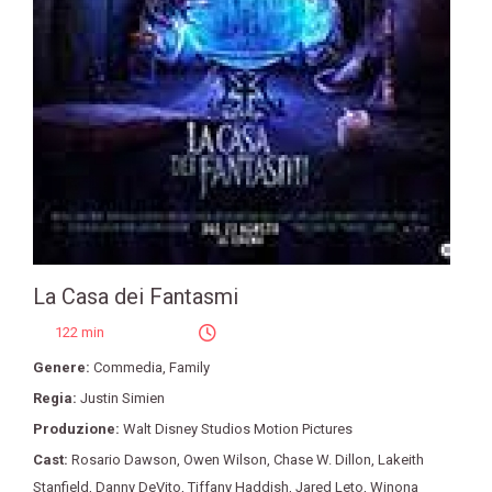
La Casa dei Fantasmi
122 min
Genere:
Commedia
,
Family
Regia:
Justin Simien
Produzione:
Walt Disney Studios Motion Pictures
Cast:
Rosario Dawson
,
Owen Wilson
,
Chase W. Dillon
,
Lakeith
Stanfield
,
Danny DeVito
,
Tiffany Haddish
,
Jared Leto
,
Winona