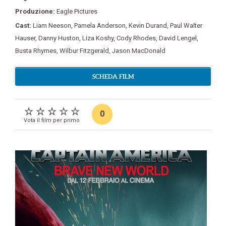
Produzione:
Eagle Pictures
Cast:
Liam Neeson
,
Pamela Anderson
,
Kevin Durand
,
Paul Walter
Hauser
,
Danny Huston
,
Liza Koshy
,
Cody Rhodes
,
David Lengel
,
Busta Rhymes
,
Wilbur Fitzgerald
,
Jason MacDonald
SCHEDA FILM
0
Vota il film per primo