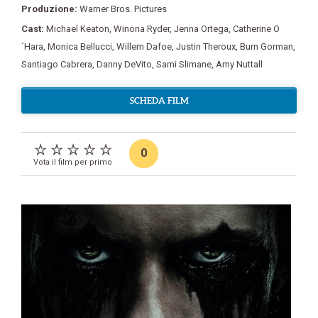
Produzione:
Warner Bros. Pictures
Cast:
Michael Keaton
,
Winona Ryder
,
Jenna Ortega
,
Catherine O
´Hara
,
Monica Bellucci
,
Willem Dafoe
,
Justin Theroux
,
Burn Gorman
,
Santiago Cabrera
,
Danny DeVito
,
Sami Slimane
,
Amy Nuttall
SCHEDA FILM
0
Vota il film per primo