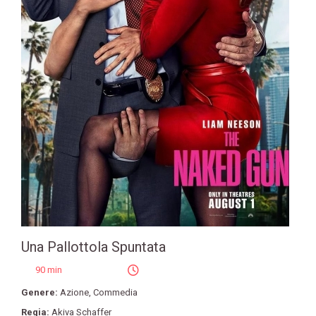
Una Pallottola Spuntata
90 min
Genere:
Azione
,
Commedia
Regia:
Akiva Schaffer