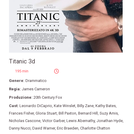
Titanic 3d
195 min
Genere:
Drammatico
Regia:
James Cameron
Produzione:
20th Century Fox
Cast:
Leonardo DiCaprio
,
Kate Winslet
,
Billy Zane
,
Kathy Bates
,
Frances Fisher
,
Gloria Stuart
,
Bill Paxton
,
Bernard Hill
,
Suzy Amis
,
Nicholas Cascone
,
Victor Garber
,
Lewis Abernathy
,
Jonathan Hyde
,
Danny Nucci
,
David Warner
,
Eric Braeden
,
Charlotte Chatton