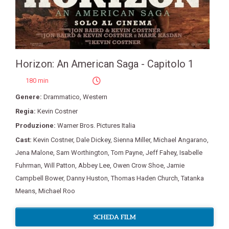
Horizon: An American Saga - Capitolo 1
180 min
Genere:
Drammatico
,
Western
Regia:
Kevin Costner
Produzione:
Warner Bros. Pictures Italia
Cast:
Kevin Costner
,
Dale Dickey
,
Sienna Miller
,
Michael Angarano
,
Jena Malone
,
Sam Worthington
,
Tom Payne
,
Jeff Fahey
,
Isabelle
Fuhrman
,
Will Patton
,
Abbey Lee
,
Owen Crow Shoe
,
Jamie
Campbell Bower
,
Danny Huston
,
Thomas Haden Church
,
Tatanka
Means
,
Michael Roo
SCHEDA FILM