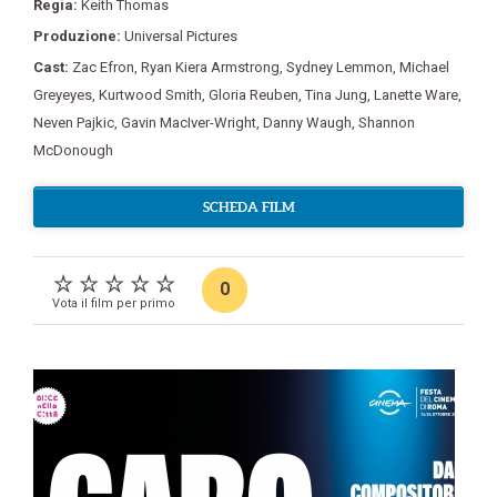
Regia:
Keith Thomas
Produzione:
Universal Pictures
Cast:
Zac Efron
,
Ryan Kiera Armstrong
,
Sydney Lemmon
,
Michael
Greyeyes
,
Kurtwood Smith
,
Gloria Reuben
,
Tina Jung
,
Lanette Ware
,
Neven Pajkic
,
Gavin MacIver-Wright
,
Danny Waugh
,
Shannon
McDonough
SCHEDA FILM
0
Vota il film per primo