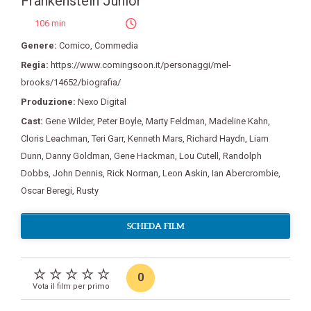
Frankenstein Junior
106 min
Genere:
Comico
,
Commedia
Regia:
https://www.comingsoon.it/personaggi/mel-
brooks/14652/biografia/
Produzione:
Nexo Digital
Cast:
Gene Wilder
,
Peter Boyle
,
Marty Feldman
,
Madeline Kahn
,
Cloris Leachman
,
Teri Garr
,
Kenneth Mars
,
Richard Haydn
,
Liam
Dunn
,
Danny Goldman
,
Gene Hackman
,
Lou Cutell
,
Randolph
Dobbs
,
John Dennis
,
Rick Norman
,
Leon Askin
,
Ian Abercrombie
,
Oscar Beregi
,
Rusty
SCHEDA FILM
0
Vota il film per primo