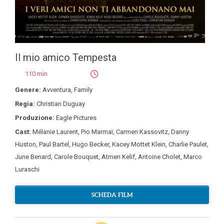
Il mio amico Tempesta
110 min
Genere:
Avventura
,
Family
Regia:
Christian Duguay
Produzione:
Eagle Pictures
Cast:
Mélanie Laurent
,
Pio Marmaï
,
Carmen Kassovitz
,
Danny
Huston
,
Paul Bartel
,
Hugo Becker
,
Kacey Mottet Klein
,
Charlie Paulet
,
June Benard
,
Carole Bouquet
,
Atmen Kelif
,
Antoine Cholet
,
Marco
Luraschi
SCHEDA FILM