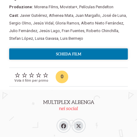
Produzione:
Morena Films
,
Movistar+
,
Películas Pendelton
Cast:
Javier Gutiérrez
,
Athenea Mata
,
Juan Margallo
,
José de Luna
,
Sergio Olmo
,
Jesús Vidal
,
Gloria Ramos
,
Alberto Nieto Ferrández
,
Julio Fernández
,
Jesús Lago
,
Fran Fuentes
,
Roberto Chinchilla
,
Stefan López
,
Luisa Gavasa
,
Luis Bermejo
SCHEDA FILM
0
Vota il film per primo
MULTIPLEX ALBENGA
nei social