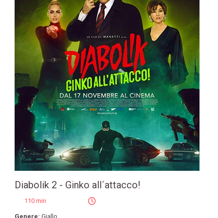
Diabolik 2 - Ginko all´attacco!
110 min
Genere:
Giallo