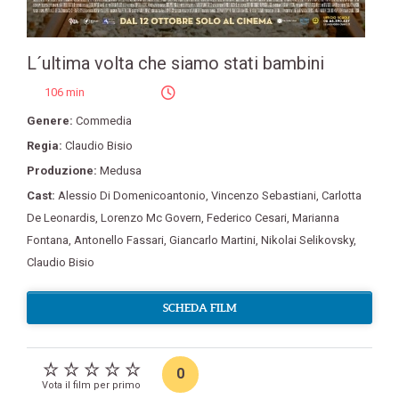
L´ultima volta che siamo stati bambini
106 min
Genere:
Commedia
Regia:
Claudio Bisio
Produzione:
Medusa
Cast:
Alessio Di Domenicoantonio
,
Vincenzo Sebastiani
,
Carlotta
De Leonardis
,
Lorenzo Mc Govern
,
Federico Cesari
,
Marianna
Fontana
,
Antonello Fassari
,
Giancarlo Martini
,
Nikolai Selikovsky
,
Claudio Bisio
SCHEDA FILM
0
Vota il film per primo