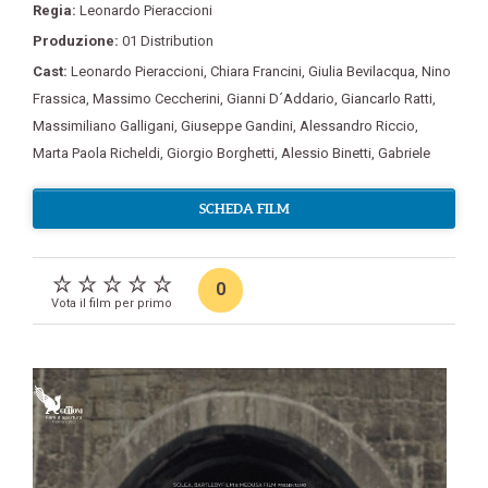
Regia:
Leonardo Pieraccioni
Produzione:
01 Distribution
Cast:
Leonardo Pieraccioni
,
Chiara Francini
,
Giulia Bevilacqua
,
Nino
Frassica
,
Massimo Ceccherini
,
Gianni D´Addario
,
Giancarlo Ratti
,
Massimiliano Galligani
,
Giuseppe Gandini
,
Alessandro Riccio
,
Marta Paola Richeldi
,
Giorgio Borghetti
,
Alessio Binetti
,
Gabriele
SCHEDA FILM
0
Vota il film per primo