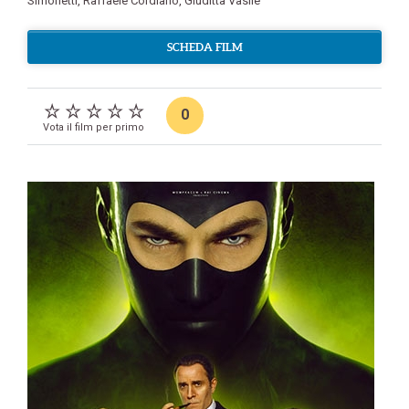
Simonetti
,
Raffaele Cordiano
,
Giuditta Vasile
SCHEDA FILM
0
Vota il film per primo