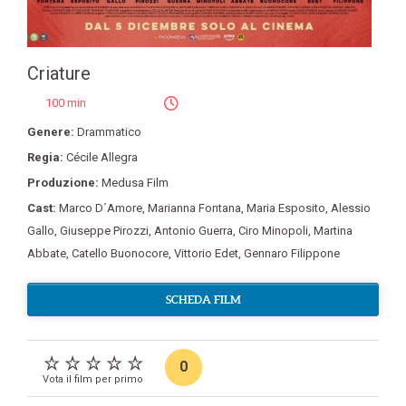
Criature
100 min
Genere:
Drammatico
Regia:
Cécile Allegra
Produzione:
Medusa Film
Cast:
Marco D´Amore
,
Marianna Fontana
,
Maria Esposito
,
Alessio
Gallo
,
Giuseppe Pirozzi
,
Antonio Guerra
,
Ciro Minopoli
,
Martina
Abbate
,
Catello Buonocore
,
Vittorio Edet
,
Gennaro Filippone
SCHEDA FILM
0
Vota il film per primo