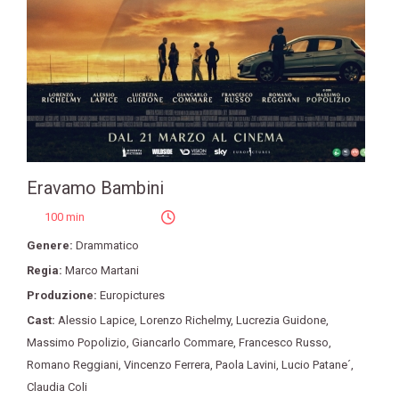
Eravamo Bambini
100 min
Genere:
Drammatico
Regia:
Marco Martani
Produzione:
Europictures
Cast:
Alessio Lapice
,
Lorenzo Richelmy
,
Lucrezia Guidone
,
Massimo Popolizio
,
Giancarlo Commare
,
Francesco Russo
,
Romano Reggiani
,
Vincenzo Ferrera
,
Paola Lavini
,
Lucio Patane´
,
Claudia Coli