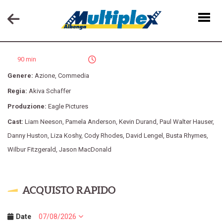
UNA PALLOTTOLA SPUNTATA
90 min
Genere:
Azione
,
Commedia
Regia:
Akiva Schaffer
Produzione:
Eagle Pictures
Cast:
Liam Neeson
,
Pamela Anderson
,
Kevin Durand
,
Paul Walter Hauser
,
Danny Huston
,
Liza Koshy
,
Cody Rhodes
,
David Lengel
,
Busta Rhymes
,
Wilbur Fitzgerald
,
Jason MacDonald
ACQUISTO RAPIDO
Date