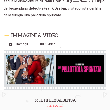
segue le disavventure di
Frank Drebin Jr.
(
), il figlio
Liam Neeson
del leggendario detective
Frank Drebin
, protagonista dei film
della trilogia Una pallottola spuntata.
IMMAGINI & VIDEO
1 immagini
1 video
MULTIPLEX ALBENGA
nei social