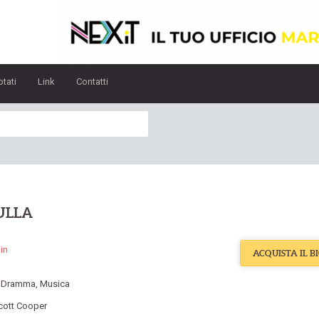
otati
Link
Contatti
ULLA
in
ACQUISTA IL B
:
Dramma
,
Musica
cott Cooper