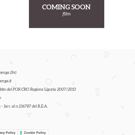
COMING SOON
film
benga (Sv)
enga.it
ambito del POR CRO Regione Liguria 2007/2013
.
- Iscr. al n.136787 del R.E.A.
acy Policy
Cookie Policy