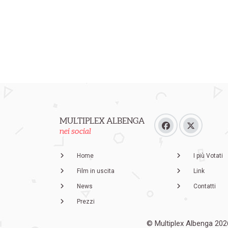
MULTIPLEX ALBENGA
nei social
Home
I più Votati
Film in uscita
Link
News
Contatti
Prezzi
© Multiplex Albenga 202