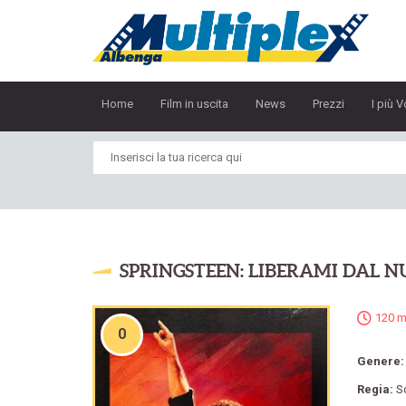
Home
Film in uscita
News
Prezzi
I più V
SPRINGSTEEN: LIBERAMI DAL N
120 m
0
Genere
Regia:
S