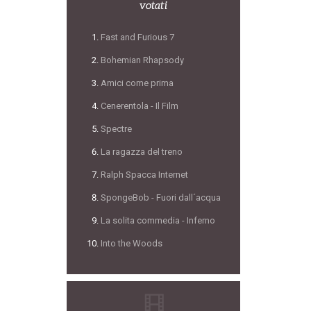
votati
Fast and Furious 7
Bohemian Rhapsody
Amici come prima
Cenerentola - Il Film
Spectre
La ragazza del treno
Ralph Spacca Internet
SpongeBob - Fuori dall´acqua
La solita commedia - Inferno
Into the Woods