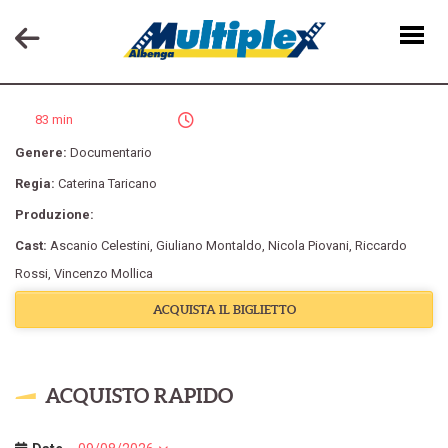
SIAMO IN UN FILM DI ALBERTO SORDI?
83 min
Genere:
Documentario
Regia:
Caterina Taricano
Produzione:
Cast:
Ascanio Celestini
,
Giuliano Montaldo
,
Nicola Piovani
,
Riccardo
Rossi
,
Vincenzo Mollica
ACQUISTA IL BIGLIETTO
ACQUISTO RAPIDO