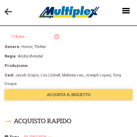
PASSENGER
114 min
Genere:
Horror
,
Thriller
Regia:
André Øvredal
Produzione:
Cast:
Jacob Scipio
,
Lou Llobell
,
Melissa Leo
,
Joseph Lopez
,
Tony
Doupe
ACQUISTA IL BIGLIETTO
ACQUISTO RAPIDO