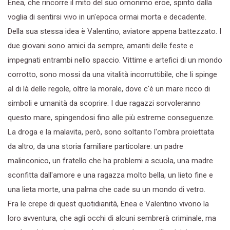
Enea, che rincorre il mito del suo omonimo eroe, spinto dalla
voglia di sentirsi vivo in un'epoca ormai morta e decadente.
Della sua stessa idea è Valentino, aviatore appena battezzato. I
due giovani sono amici da sempre, amanti delle feste e
impegnati entrambi nello spaccio. Vittime e artefici di un mondo
corrotto, sono mossi da una vitalità incorruttibile, che li spinge
al di là delle regole, oltre la morale, dove c'è un mare ricco di
simboli e umanità da scoprire. I due ragazzi sorvoleranno
questo mare, spingendosi fino alle più estreme conseguenze.
La droga e la malavita, però, sono soltanto l'ombra proiettata
da altro, da una storia familiare particolare: un padre
malinconico, un fratello che ha problemi a scuola, una madre
sconfitta dall'amore e una ragazza molto bella, un lieto fine e
una lieta morte, una palma che cade su un mondo di vetro.
Fra le crepe di quest quotidianità, Enea e Valentino vivono la
loro avventura, che agli occhi di alcuni sembrerà criminale, ma