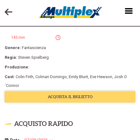
DISCLOSURE DAY
145 min
Genere:
Fantascienza
Regia:
Steven Spielberg
Produzione:
Cast:
Colin Firth
,
Colman Domingo
,
Emily Blunt
,
Eve Hewson
,
Josh O
´Connor
ACQUISTA IL BIGLIETTO
ACQUISTO RAPIDO