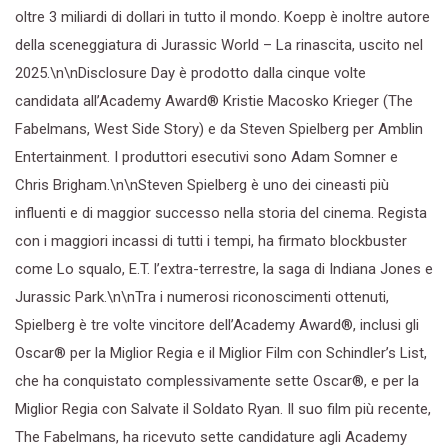
oltre 3 miliardi di dollari in tutto il mondo. Koepp è inoltre autore
della sceneggiatura di Jurassic World – La rinascita, uscito nel
2025.\n\nDisclosure Day è prodotto dalla cinque volte
candidata all’Academy Award® Kristie Macosko Krieger (The
Fabelmans, West Side Story) e da Steven Spielberg per Amblin
Entertainment. I produttori esecutivi sono Adam Somner e
Chris Brigham.\n\nSteven Spielberg è uno dei cineasti più
influenti e di maggior successo nella storia del cinema. Regista
con i maggiori incassi di tutti i tempi, ha firmato blockbuster
come Lo squalo, E.T. l’extra-terrestre, la saga di Indiana Jones e
Jurassic Park.\n\nTra i numerosi riconoscimenti ottenuti,
Spielberg è tre volte vincitore dell’Academy Award®, inclusi gli
Oscar® per la Miglior Regia e il Miglior Film con Schindler’s List,
che ha conquistato complessivamente sette Oscar®, e per la
Miglior Regia con Salvate il Soldato Ryan. Il suo film più recente,
The Fabelmans, ha ricevuto sette candidature agli Academy