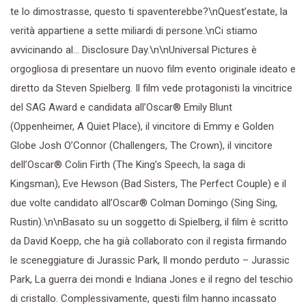
te lo dimostrasse, questo ti spaventerebbe?\nQuest’estate, la
verità appartiene a sette miliardi di persone.\nCi stiamo
avvicinando al… Disclosure Day.\n\nUniversal Pictures è
orgogliosa di presentare un nuovo film evento originale ideato e
diretto da Steven Spielberg. Il film vede protagonisti la vincitrice
del SAG Award e candidata all’Oscar® Emily Blunt
(Oppenheimer, A Quiet Place), il vincitore di Emmy e Golden
Globe Josh O’Connor (Challengers, The Crown), il vincitore
dell’Oscar® Colin Firth (The King’s Speech, la saga di
Kingsman), Eve Hewson (Bad Sisters, The Perfect Couple) e il
due volte candidato all’Oscar® Colman Domingo (Sing Sing,
Rustin).\n\nBasato su un soggetto di Spielberg, il film è scritto
da David Koepp, che ha già collaborato con il regista firmando
le sceneggiature di Jurassic Park, Il mondo perduto – Jurassic
Park, La guerra dei mondi e Indiana Jones e il regno del teschio
di cristallo. Complessivamente, questi film hanno incassato