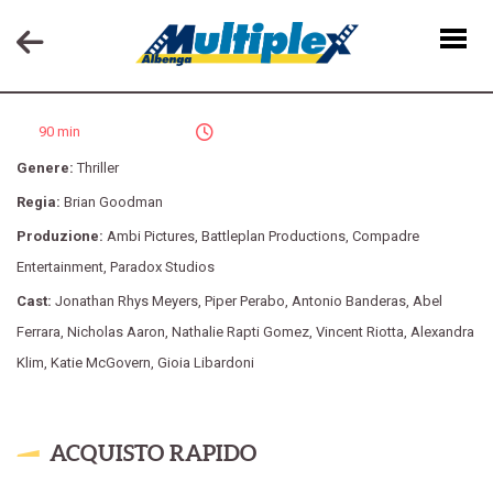
BLACK BUTTERFLY
90 min
Genere:
Thriller
Regia:
Brian Goodman
Produzione:
Ambi Pictures
,
Battleplan Productions
,
Compadre
Entertainment
,
Paradox Studios
Cast:
Jonathan Rhys Meyers
,
Piper Perabo
,
Antonio Banderas
,
Abel
Ferrara
,
Nicholas Aaron
,
Nathalie Rapti Gomez
,
Vincent Riotta
,
Alexandra
Klim
,
Katie McGovern
,
Gioia Libardoni
ACQUISTO RAPIDO