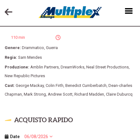
1917
110 min
Genere:
Drammatico
,
Guerra
Regia:
Sam Mendes
Produzione:
Amblin Partners
,
DreamWorks
,
Neal Street Productions
,
New Republic Pictures
Cast:
George Mackay
,
Colin Firth
,
Benedict Cumberbatch
,
Dean-charles
Chapman
,
Mark Strong
,
Andrew Scott
,
Richard Madden
,
Claire Duburcq
ACQUISTO RAPIDO
Date