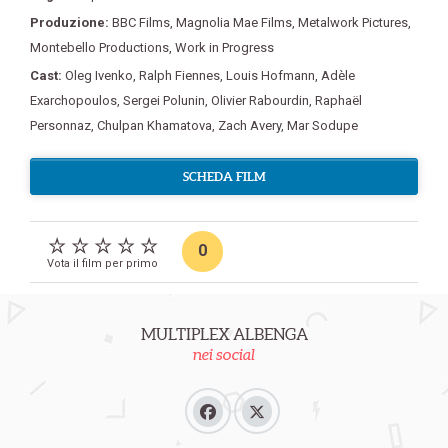
Produzione:
BBC Films
,
Magnolia Mae Films
,
Metalwork Pictures
,
Montebello Productions
,
Work in Progress
Cast:
Oleg Ivenko
,
Ralph Fiennes
,
Louis Hofmann
,
Adèle
Exarchopoulos
,
Sergei Polunin
,
Olivier Rabourdin
,
Raphaël
Personnaz
,
Chulpan Khamatova
,
Zach Avery
,
Mar Sodupe
SCHEDA FILM
0
Vota il film per primo
MULTIPLEX ALBENGA
nei social