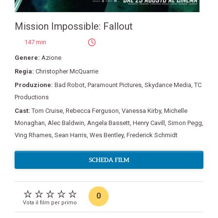
Mission Impossible: Fallout
147 min
Genere:
Azione
Regia:
Christopher McQuarrie
Produzione:
Bad Robot
,
Paramount Pictures
,
Skydance Media
,
TC
Productions
Cast:
Tom Cruise
,
Rebecca Ferguson
,
Vanessa Kirby
,
Michelle
Monaghan
,
Alec Baldwin
,
Angela Bassett
,
Henry Cavill
,
Simon Pegg
,
Ving Rhames
,
Sean Harris
,
Wes Bentley
,
Frederick Schmidt
SCHEDA FILM
0
Vota il film per primo