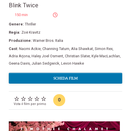
Blink Twice
150 min
Genere:
Thriller
Regia:
Zoë Kravitz
Produzione:
Warner Bros. Italia
Cast:
Naomi Ackie
,
Channing Tatum
,
Alia Shawkat
,
Simon Rex
,
Adria Arjona
,
Haley Joel Osment
,
Christian Slater
,
Kyle MacLachlan
,
Geena Davis
,
Julian Sedgwick
,
Levon Hawke
SCHEDA FILM
0
Vota il film per primo