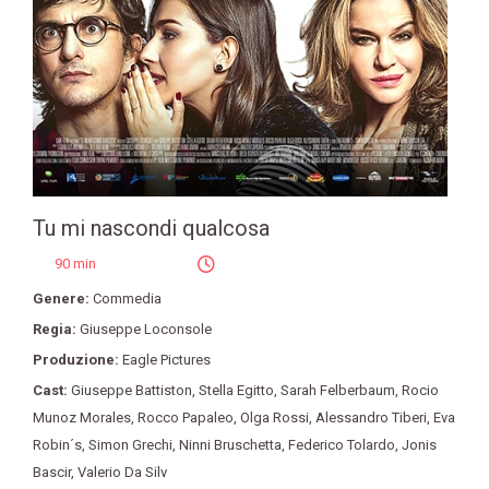
Tu mi nascondi qualcosa
90 min
Genere:
Commedia
Regia:
Giuseppe Loconsole
Produzione:
Eagle Pictures
Cast:
Giuseppe Battiston
,
Stella Egitto
,
Sarah Felberbaum
,
Rocio
Munoz Morales
,
Rocco Papaleo
,
Olga Rossi
,
Alessandro Tiberi
,
Eva
Robin´s
,
Simon Grechi
,
Ninni Bruschetta
,
Federico Tolardo
,
Jonis
Bascir
,
Valerio Da Silv