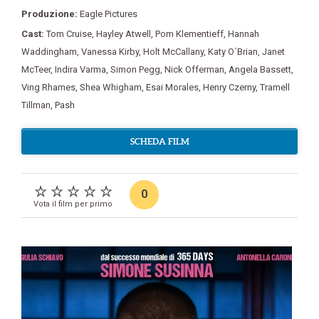
Produzione:
Eagle Pictures
Cast:
Tom Cruise
,
Hayley Atwell
,
Pom Klementieff
,
Hannah
Waddingham
,
Vanessa Kirby
,
Holt McCallany
,
Katy O´Brian
,
Janet
McTeer
,
Indira Varma
,
Simon Pegg
,
Nick Offerman
,
Angela Bassett
,
Ving Rhames
,
Shea Whigham
,
Esai Morales
,
Henry Czerny
,
Tramell
Tillman
,
Pash
SCHEDA FILM
0
Vota il film per primo