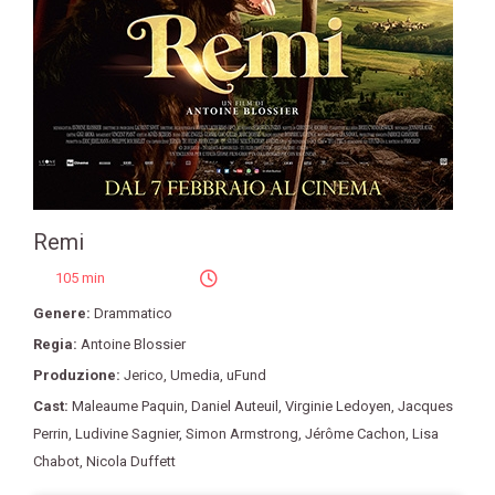
Remi
105 min
Genere:
Drammatico
Regia:
Antoine Blossier
Produzione:
Jerico
,
Umedia
,
uFund
Cast:
Maleaume Paquin
,
Daniel Auteuil
,
Virginie Ledoyen
,
Jacques
Perrin
,
Ludivine Sagnier
,
Simon Armstrong
,
Jérôme Cachon
,
Lisa
Chabot
,
Nicola Duffett