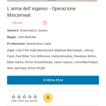
L´arma dell´inganno - Operazione
Mincemeat
130 min
Genere:
Drammatico
,
Guerra
Regia:
John Madden
Produzione:
Warner Bros. Italia
Cast:
Colin Firth
,
Kelly Macdonald
,
Matthew Macfadyen
,
Johnny
Flynn
,
Paul Ritter
,
Tom Wilkinson
,
Hattie Morahan
,
Penelope Wilton
,
Mark Gatiss
,
Simon Russell Beale
,
Jason Isaacs
,
Lorne MacFadyen
,
Alex Jennings
,
Rufus Wright
SCHEDA FILM
0
Vota il film per primo