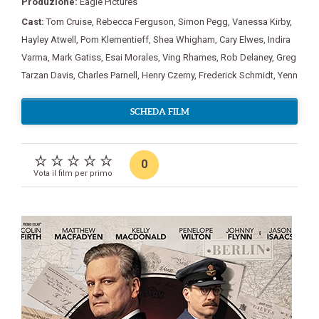
Produzione:
Eagle Pictures
Cast:
Tom Cruise
,
Rebecca Ferguson
,
Simon Pegg
,
Vanessa Kirby
,
Hayley Atwell
,
Pom Klementieff
,
Shea Whigham
,
Cary Elwes
,
Indira
Varma
,
Mark Gatiss
,
Esai Morales
,
Ving Rhames
,
Rob Delaney
,
Greg
Tarzan Davis
,
Charles Parnell
,
Henry Czerny
,
Frederick Schmidt
,
Yenn
SCHEDA FILM
0
Vota il film per primo