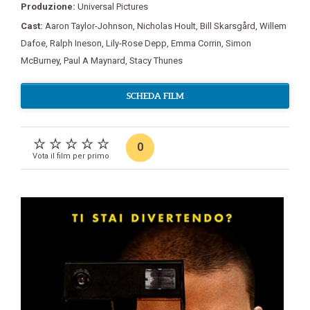
Produzione:
Universal Pictures
Cast:
Aaron Taylor-Johnson
,
Nicholas Hoult
,
Bill Skarsgård
,
Willem
Dafoe
,
Ralph Ineson
,
Lily-Rose Depp
,
Emma Corrin
,
Simon
McBurney
,
Paul A Maynard
,
Stacy Thunes
SCHEDA FILM
0
Vota il film per primo