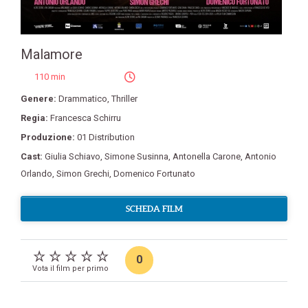
Malamore
110 min
Genere:
Drammatico
,
Thriller
Regia:
Francesca Schirru
Produzione:
01 Distribution
Cast:
Giulia Schiavo
,
Simone Susinna
,
Antonella Carone
,
Antonio
Orlando
,
Simon Grechi
,
Domenico Fortunato
SCHEDA FILM
0
Vota il film per primo