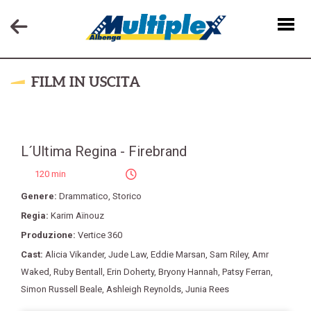
FILM IN USCITA
L´Ultima Regina - Firebrand
120 min
Genere:
Drammatico
,
Storico
Regia:
Karim Aïnouz
Produzione:
Vertice 360
Cast:
Alicia Vikander
,
Jude Law
,
Eddie Marsan
,
Sam Riley
,
Amr
Waked
,
Ruby Bentall
,
Erin Doherty
,
Bryony Hannah
,
Patsy Ferran
,
Simon Russell Beale
,
Ashleigh Reynolds
,
Junia Rees