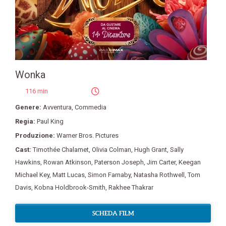
Wonka
116 min
Genere:
Avventura
,
Commedia
Regia:
Paul King
Produzione:
Warner Bros. Pictures
Cast:
Timothée Chalamet
,
Olivia Colman
,
Hugh Grant
,
Sally
Hawkins
,
Rowan Atkinson
,
Paterson Joseph
,
Jim Carter
,
Keegan
Michael Key
,
Matt Lucas
,
Simon Farnaby
,
Natasha Rothwell
,
Tom
Davis
,
Kobna Holdbrook-Smith
,
Rakhee Thakrar
SCHEDA FILM