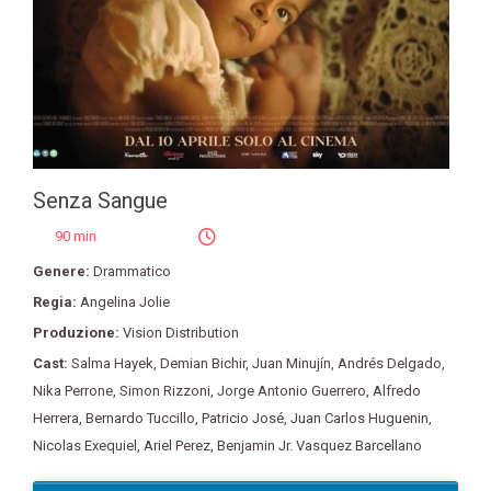
Senza Sangue
90 min
Genere:
Drammatico
Regia:
Angelina Jolie
Produzione:
Vision Distribution
Cast:
Salma Hayek
,
Demian Bichir
,
Juan Minujín
,
Andrés Delgado
,
Nika Perrone
,
Simon Rizzoni
,
Jorge Antonio Guerrero
,
Alfredo
Herrera
,
Bernardo Tuccillo
,
Patricio José
,
Juan Carlos Huguenin
,
Nicolas Exequiel
,
Ariel Perez
,
Benjamin Jr. Vasquez Barcellano