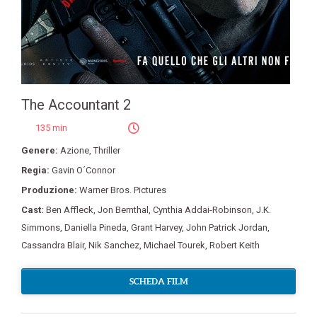
The Accountant 2
135 min
Genere:
Azione
,
Thriller
Regia:
Gavin O´Connor
Produzione:
Warner Bros. Pictures
Cast:
Ben Affleck
,
Jon Bernthal
,
Cynthia Addai-Robinson
,
J.K.
Simmons
,
Daniella Pineda
,
Grant Harvey
,
John Patrick Jordan
,
Cassandra Blair
,
Nik Sanchez
,
Michael Tourek
,
Robert Keith
SCHEDA FILM