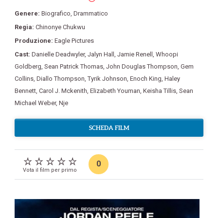
Genere:
Biografico
,
Drammatico
Regia:
Chinonye Chukwu
Produzione:
Eagle Pictures
Cast:
Danielle Deadwyler
,
Jalyn Hall
,
Jamie Renell
,
Whoopi
Goldberg
,
Sean Patrick Thomas
,
John Douglas Thompson
,
Gem
Collins
,
Diallo Thompson
,
Tyrik Johnson
,
Enoch King
,
Haley
Bennett
,
Carol J. Mckenith
,
Elizabeth Youman
,
Keisha Tillis
,
Sean
Michael Weber
,
Nje
SCHEDA FILM
0
Vota il film per primo