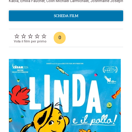
Kabia
,
Emilia Faucher
,
Colin Michael Carmichael
,
Joshmaine Joseph
SCHEDA FILM
0
Vota il film per primo