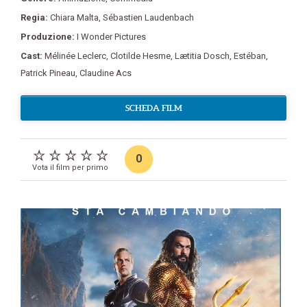
Regia:
Chiara Malta
,
Sébastien Laudenbach
Produzione:
I Wonder Pictures
Cast:
Mélinée Leclerc
,
Clotilde Hesme
,
Lætitia Dosch
,
Estéban
,
Patrick Pineau
,
Claudine Acs
SCHEDA FILM
0
Vota il film per primo