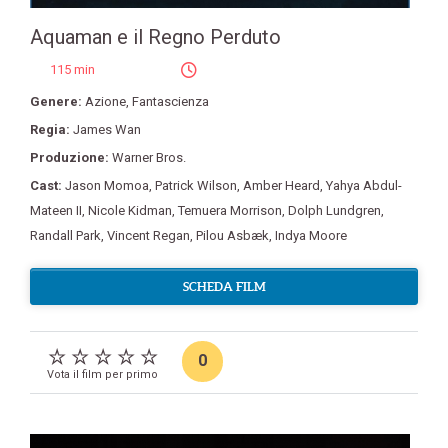
Aquaman e il Regno Perduto
115 min
Genere:
Azione
,
Fantascienza
Regia:
James Wan
Produzione:
Warner Bros.
Cast:
Jason Momoa
,
Patrick Wilson
,
Amber Heard
,
Yahya Abdul-
Mateen II
,
Nicole Kidman
,
Temuera Morrison
,
Dolph Lundgren
,
Randall Park
,
Vincent Regan
,
Pilou Asbæk
,
Indya Moore
SCHEDA FILM
0
Vota il film per primo