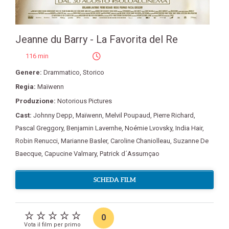
Jeanne du Barry - La Favorita del Re
116 min
Genere:
Drammatico
,
Storico
Regia:
Maïwenn
Produzione:
Notorious Pictures
Cast:
Johnny Depp
,
Maïwenn
,
Melvil Poupaud
,
Pierre Richard
,
Pascal Greggory
,
Benjamin Lavernhe
,
Noémie Lvovsky
,
India Hair
,
Robin Renucci
,
Marianne Basler
,
Caroline Chaniolleau
,
Suzanne De
Baecque
,
Capucine Valmary
,
Patrick d´Assumçao
SCHEDA FILM
0
Vota il film per primo