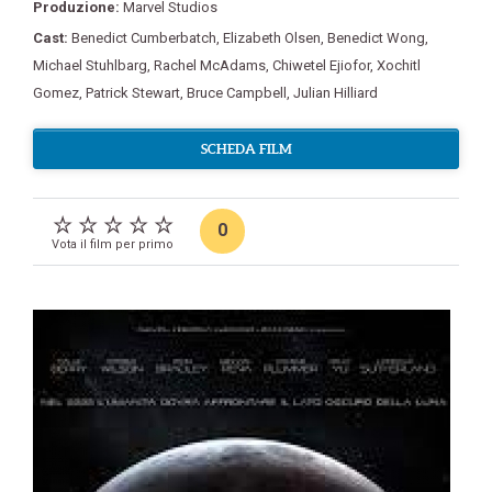
Produzione:
Marvel Studios
Cast:
Benedict Cumberbatch
,
Elizabeth Olsen
,
Benedict Wong
,
Michael Stuhlbarg
,
Rachel McAdams
,
Chiwetel Ejiofor
,
Xochitl
Gomez
,
Patrick Stewart
,
Bruce Campbell
,
Julian Hilliard
SCHEDA FILM
0
Vota il film per primo