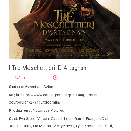
I Tre Moschettieri: D´Artagnan
121 min
Genere:
Avventura
,
Azione
Regia:
https://www.comingsoon.it/personaggi/martin-
bourboulon/279445/biografia/
Produzione:
Notorious Pictures
Cast:
Eva Green
,
Vincent Cassel
,
Louis Garrel
,
François Civil
,
Romain Duris
,
Pio Marmaï
,
Vicky Krieps
,
Lyna Khoudri
,
Eric Ruf
,