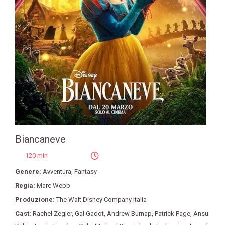
Biancaneve
120 min
Genere:
Avventura
,
Fantasy
Regia:
Marc Webb
Produzione:
The Walt Disney Company Italia
Cast:
Rachel Zegler
,
Gal Gadot
,
Andrew Burnap
,
Patrick Page
,
Ansu