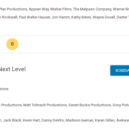
Plan Productions
,
Appian Way
,
Misher Films
,
The Malpaso Company
,
Warner Br
 Rockwell
,
Paul Walter Hauser
,
Jon Hamm
,
Kathy Bates
,
Wayne Duvall
,
Dexter T
0
Next Level
SCHEDA
zione
t Productions
,
Matt Tolmach Productions
,
Seven Bucks Productions
,
Sony Pict
n
,
Jack Black
,
Kevin Hart
,
Danny DeVito
,
Madison Iseman
,
Karen Gillan
,
Awkwaf