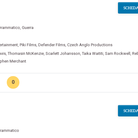
SCHEDA
Drammatico
,
Guerra
ertainment
,
Piki Films
,
Defender Films
,
Czech Anglo Productions
avis
,
Thomasin McKenzie
,
Scarlett Johansson
,
Taika Waititi
,
Sam Rockwell
,
Re
phen Merchant
0
l
SCHEDA
rammatico