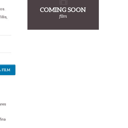
COMING SOON
os.
film
illis
,
 FILM
ures
ina