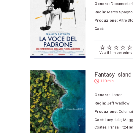
Genere:
Documentari
Regia:
Marco Spagnol
Produzione:
Altre St
Cast:
Vota il film per primo
Fantasy Island
110 min
Genere:
Horror
Regia:
Jeff Wadlow
Produzione:
Columbi
Cast:
Lucy Hale
,
Magg
Coates
,
Parisa Fitz-He