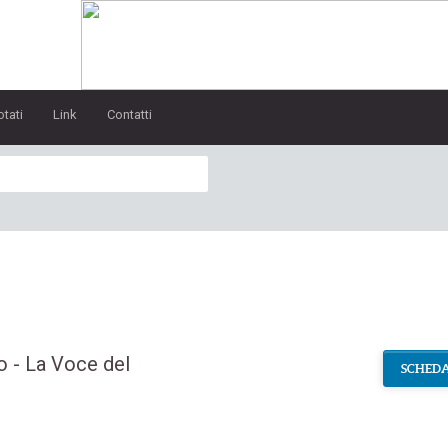
otati
Link
Contatti
o - La Voce del
SCHEDA