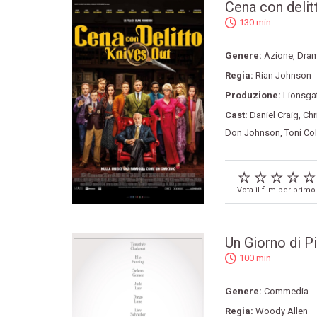
Cena con delit
130 min
Genere:
Azione
,
Dra
Regia:
Rian Johnson
Produzione:
Lionsga
Cast:
Daniel Craig
,
Chr
Don Johnson
,
Toni Col
Vota il film per primo
Un Giorno di P
100 min
Genere:
Commedia
Regia:
Woody Allen