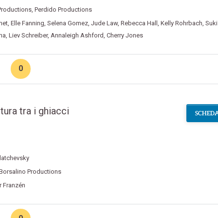
Productions
,
Perdido Productions
met
,
Elle Fanning
,
Selena Gomez
,
Jude Law
,
Rebecca Hall
,
Kelly Rohrbach
,
Suki
na
,
Liev Schreiber
,
Annaleigh Ashford
,
Cherry Jones
0
tura tra i ghiacci
SCHEDA
datchevsky
Borsalino Productions
r Franzén