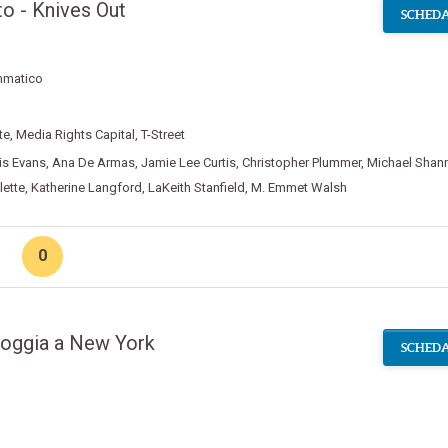
to - Knives Out
SCHEDA
mmatico
te
,
Media Rights Capital
,
T-Street
is Evans
,
Ana De Armas
,
Jamie Lee Curtis
,
Christopher Plummer
,
Michael Shan
lette
,
Katherine Langford
,
LaKeith Stanfield
,
M. Emmet Walsh
0
ioggia a New York
SCHEDA