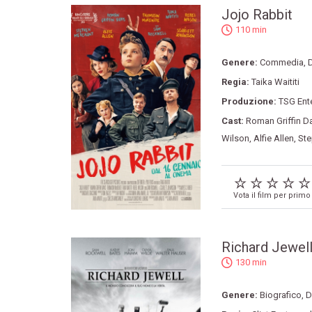
Jojo Rabbit
110 min
Genere:
Commedia
,
Regia:
Taika Waititi
Produzione:
TSG Ent
Cast:
Roman Griffin D
Wilson
,
Alfie Allen
,
Ste
Vota il film per primo
Richard Jewel
130 min
Genere:
Biografico
,
D