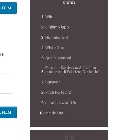
votati
 FILM
Wild
L´ultimo lupo
Humandroid
White God
bel
Qua la zampa!
Faber in Sardegna & L´ultimo
concerto di Fabrizio De André
Survivor
Pitch Perfect 2
Jurassic world 3d
 FILM
Inside Out