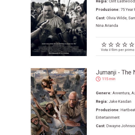
Regia:
Clint Eastwood
Produzione:
75 Year 
Cast:
Olivia Wilde
,
Sam
Nina Arianda
Vota il film per primo
Jumanji - The 
115 min
Genere:
Avventura
,
A
Regia:
Jake Kasdan
Produzione:
Hartbea
Entertainment
Cast:
Dwayne Johnso