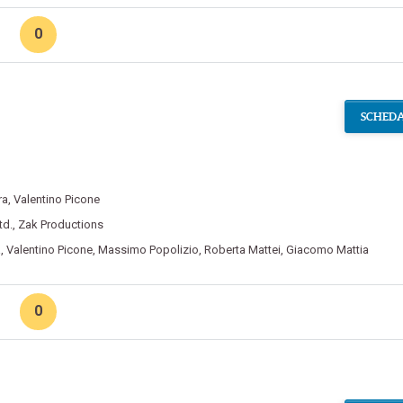
0
e
SCHEDA
ra
,
Valentino Picone
td.
,
Zak Productions
a
,
Valentino Picone
,
Massimo Popolizio
,
Roberta Mattei
,
Giacomo Mattia
0