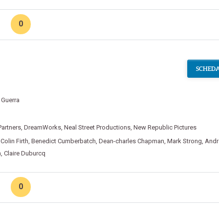
0
SCHEDA
,
Guerra
Partners
,
DreamWorks
,
Neal Street Productions
,
New Republic Pictures
,
Colin Firth
,
Benedict Cumberbatch
,
Dean-charles Chapman
,
Mark Strong
,
And
n
,
Claire Duburcq
0