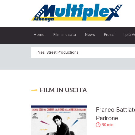
Home
Film in uscita
News
Prezzi
I più V
FILM IN USCITA
Franco Battiat
Padrone
90 min