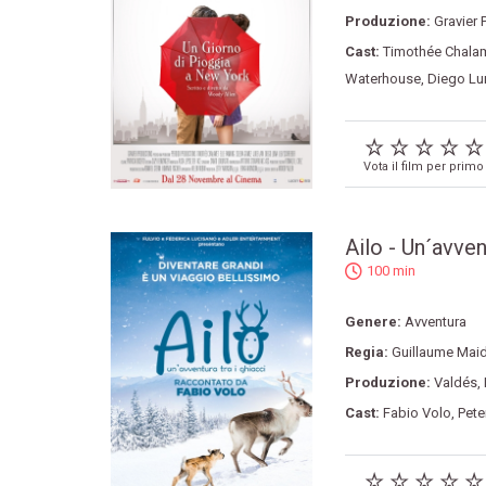
Produzione:
Gravier 
Cast:
Timothée Chala
Waterhouse
,
Diego Lu
Vota il film per primo
Ailo - Un´avven
100 min
Genere:
Avventura
Regia:
Guillaume Mai
Produzione:
Valdés
,
Cast:
Fabio Volo
,
Pete