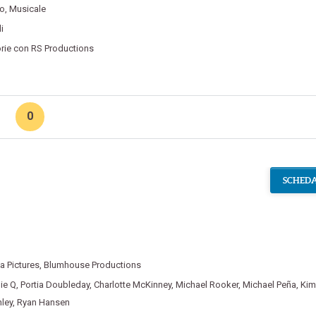
o
,
Musicale
i
orie con RS Productions
0
SCHEDA
a Pictures
,
Blumhouse Productions
ie Q
,
Portia Doubleday
,
Charlotte McKinney
,
Michael Rooker
,
Michael Peña
,
Kim
nley
,
Ryan Hansen