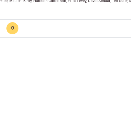
Phee
,
Malachi Kirby
,
Harrison Gilbertson
,
Elliot Levey
,
David Schaal
,
Leo Suter
,
0