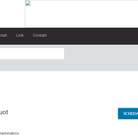
otati
Link
Contatti
uot
SCHEDA
rammatico