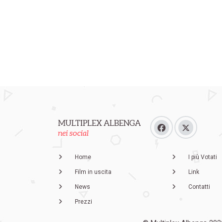
MULTIPLEX ALBENGA
nei social
Home
I più Votati
Film in uscita
Link
News
Contatti
Prezzi