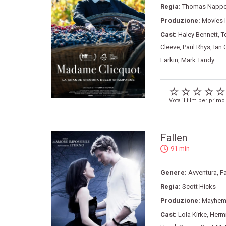
Regia:
Thomas Nappe
Produzione:
Movies 
Cast:
Haley Bennett
,
T
Cleeve
,
Paul Rhys
,
Ian
Larkin
,
Mark Tandy
Vota il film per primo
Fallen
91 min
Genere:
Avventura
,
F
Regia:
Scott Hicks
Produzione:
Mayhem 
Cast:
Lola Kirke
,
Hermi