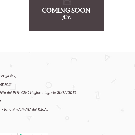
COMING SOON
film
benga (Sv)
enga.it
ambito del POR CRO Regione Liguria 2007/2013
.
- Iscr. al n.136787 del R.E.A.