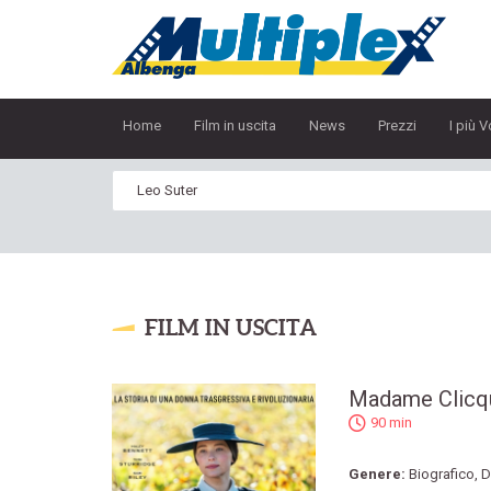
Home
Film in uscita
News
Prezzi
I più V
FILM IN USCITA
Madame Clicq
90 min
Genere:
Biografico
,
D