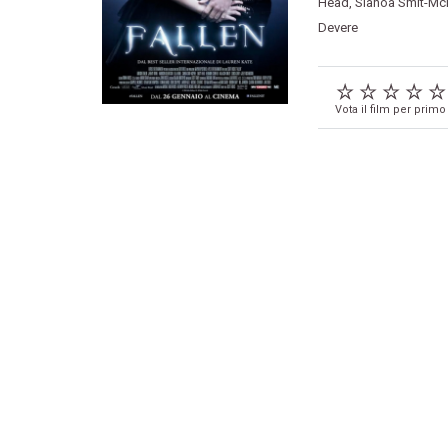
Head
,
Sianoa Smit-Mc
Devere
Vota il film per primo