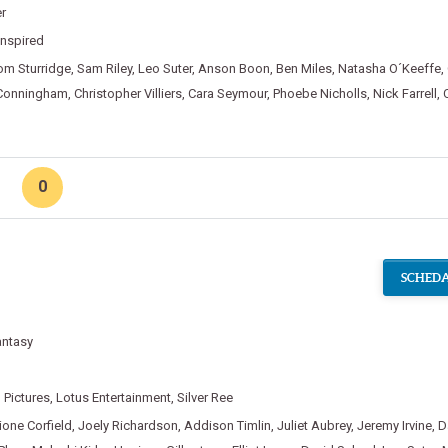
r
Inspired
om Sturridge
,
Sam Riley
,
Leo Suter
,
Anson Boon
,
Ben Miles
,
Natasha O´Keeffe
,
 Conningham
,
Christopher Villiers
,
Cara Seymour
,
Phoebe Nicholls
,
Nick Farrell
,
0
SCHEDA
antasy
Pictures
,
Lotus Entertainment
,
Silver Ree
one Corfield
,
Joely Richardson
,
Addison Timlin
,
Juliet Aubrey
,
Jeremy Irvine
,
D