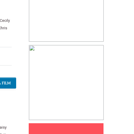
Cecily
Chris
 FILM
aisy