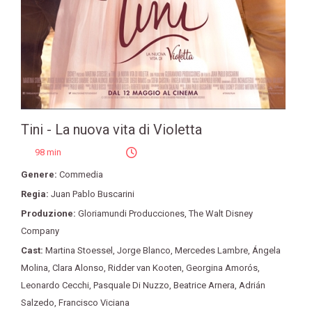
Tini - La nuova vita di Violetta
98 min
Genere:
Commedia
Regia:
Juan Pablo Buscarini
Produzione:
Gloriamundi Producciones
,
The Walt Disney
Company
Cast:
Martina Stoessel
,
Jorge Blanco
,
Mercedes Lambre
,
Ángela
Molina
,
Clara Alonso
,
Ridder van Kooten
,
Georgina Amorós
,
Leonardo Cecchi
,
Pasquale Di Nuzzo
,
Beatrice Arnera
,
Adrián
Salzedo
,
Francisco Viciana