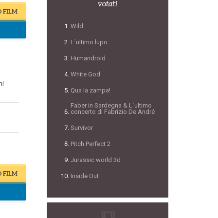
votati
O FILM
Wild
L´ultimo lupo
Humandroid
White God
hi
Qua la zampa!
Faber in Sardegna & L´ultimo
concerto di Fabrizio De André
Survivor
Pitch Perfect 2
Jurassic world 3d
O FILM
Inside Out