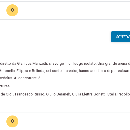
0
SCHEDA
m diretto da Gianluca Manzetti
,
si svolge in un luogo isolato. Una grande arena 
Antonella
,
Filippo e Belinda
,
sei content creator
,
hanno accettato di partecipare
edalus. Ai concorrenti è
ctures
lde Gioli
,
Francesco Russo
,
Giulio Beranek
,
Giulia Elettra Gorietti
,
Stella Pecollo
0