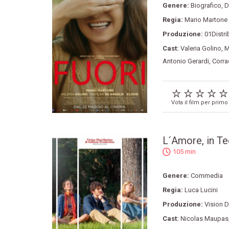
Genere:
Biografico
,
D
Regia:
Mario Martone
Produzione:
01Distri
Cast:
Valeria Golino
,
M
Antonio Gerardi
,
Corra
Vota il film per primo
L´Amore, in Te
105 min
Genere:
Commedia
Regia:
Luca Lucini
Produzione:
Vision D
Cast:
Nicolas Maupas