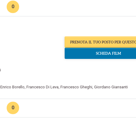
0
PRENOTA IL TUO POSTO PER QUEST
SCHEDA FILM
i
,
Enrico Borello
,
Francesco Di Leva
,
Francesco Gheghi
,
Giordano Giansanti
0