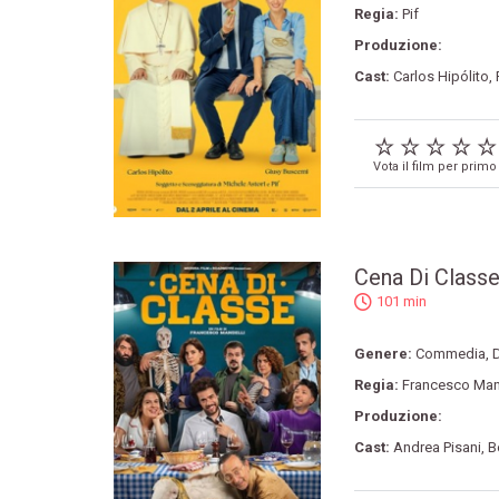
Regia:
Pif
Produzione:
Cast:
Carlos Hipólito
,
Vota il film per primo
Cena Di Class
101 min
Genere:
Commedia
,
Regia:
Francesco Man
Produzione:
Cast:
Andrea Pisani
,
B