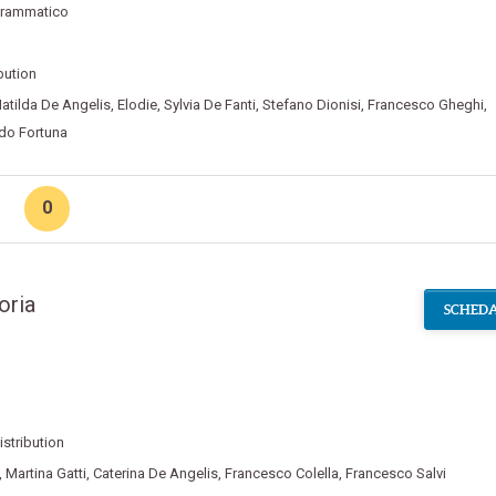
rammatico
bution
atilda De Angelis
,
Elodie
,
Sylvia De Fanti
,
Stefano Dionisi
,
Francesco Gheghi
,
do Fortuna
0
oria
SCHEDA
istribution
,
Martina Gatti
,
Caterina De Angelis
,
Francesco Colella
,
Francesco Salvi