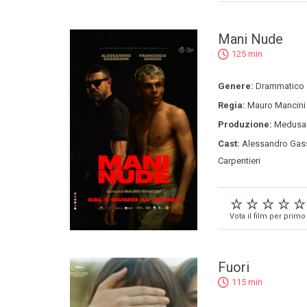
Mani Nude
125 min
Genere:
Drammatico
Regia:
Mauro Mancini
Produzione:
Medusa 
Cast:
Alessandro Ga
Carpentieri
Vota il film per primo
Fuori
115 min