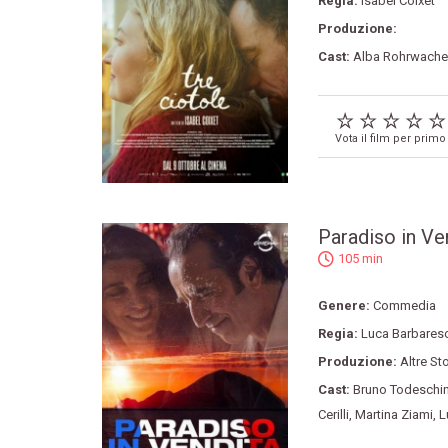
Regia:
Isabel Coixet
Produzione:
Cast:
Alba Rohrwache
Vota il film per primo
Paradiso in Ve
105 min
Genere:
Commedia
Regia:
Luca Barbares
Produzione:
Altre Sto
Cast:
Bruno Todeschin
Cerilli
,
Martina Ziami
,
L