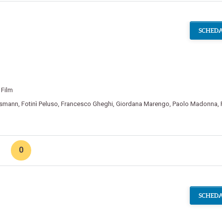
SCHEDA
Film
ssmann
,
Fotinì Peluso
,
Francesco Gheghi
,
Giordana Marengo
,
Paolo Madonna
,
0
SCHEDA