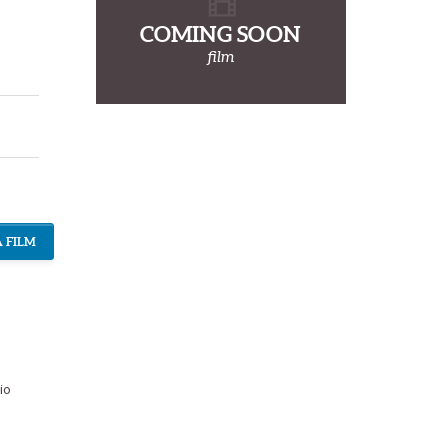
COMING SOON
film
 FILM
io