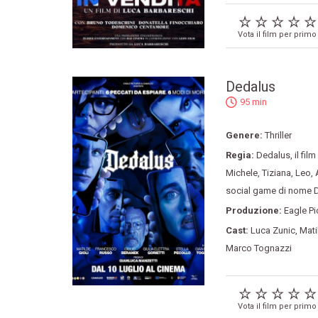
Vota il film per primo
Dedalus
95 min
Genere:
Thriller
Regia:
Dedalus
,
il fil
Michele
,
Tiziana
,
Leo
,
social game di nome D
Produzione:
Eagle Pi
Cast:
Luca Zunic
,
Mati
Marco Tognazzi
Vota il film per primo