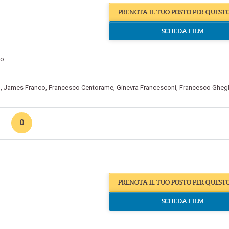
PRENOTA IL TUO POSTO PER QUEST
SCHEDA FILM
ro
o
,
James Franco
,
Francesco Centorame
,
Ginevra Francesconi
,
Francesco Gheg
0
PRENOTA IL TUO POSTO PER QUEST
SCHEDA FILM