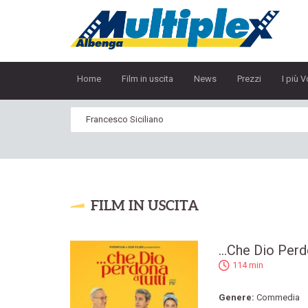
Home
Film in uscita
News
Prezzi
I più V
FILM IN USCITA
...Che Dio Perd
114 min
Genere:
Commedia