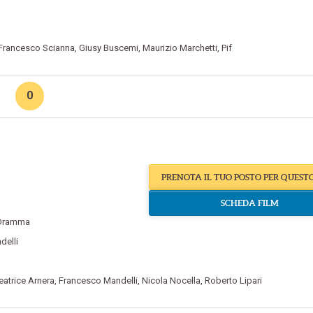
Francesco Scianna
,
Giusy Buscemi
,
Maurizio Marchetti
,
Pif
0
e
PRENOTA IL TUO POSTO PER QUEST
SCHEDA FILM
Dramma
delli
eatrice Arnera
,
Francesco Mandelli
,
Nicola Nocella
,
Roberto Lipari