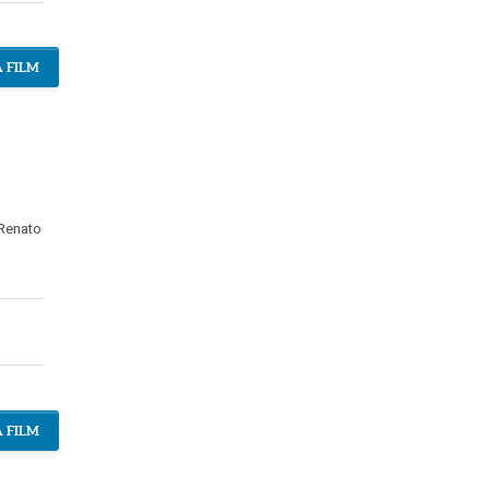
 FILM
Renato
 FILM