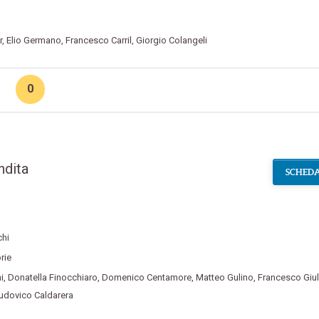
r
,
Elio Germano
,
Francesco Carril
,
Giorgio Colangeli
0
ndita
SCHEDA
chi
rie
i
,
Donatella Finocchiaro
,
Domenico Centamore
,
Matteo Gulino
,
Francesco Giul
udovico Caldarera