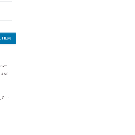
 FILM
dove
 a un
,
Gian