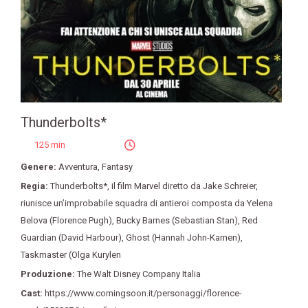
Thunderbolts*
125 min
Genere:
Avventura
,
Fantasy
Regia:
Thunderbolts*
,
il film Marvel diretto da Jake Schreier
,
riunisce un’improbabile squadra di antieroi composta da Yelena
Belova (Florence Pugh)
,
Bucky Barnes (Sebastian Stan)
,
Red
Guardian (David Harbour)
,
Ghost (Hannah John-Kamen)
,
Taskmaster (Olga Kurylen
Produzione:
The Walt Disney Company Italia
Cast:
https://www.comingsoon.it/personaggi/florence-