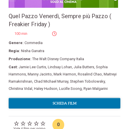
Quel Pazzo Venerdì, Sempre più Pazzo (
Freakier Friday )
100 min
Genere:
Commedia
Regia:
Nisha Ganatra
Produzione:
The Walt Disney Company Italia
Cast:
Jamie Lee Curtis
,
Lindsay Lohan
,
Julia Butters
,
Sophia
Hammons
,
Manny Jacinto
,
Mark Harmon
,
Rosalind Chao
,
Maitreyi
Ramakrishnan
,
Chad Michael Murray
,
Stephen Tobolowsky
,
Christina Vidal
,
Haley Hudson
,
Lucille Soong
,
Ryan Malgarini
SCHEDA FILM
0
Vota il film per primo