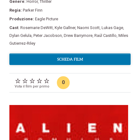
Genere:
Horror
,
Thriller
Regia:
Parker Finn
Produzione:
Eagle Picture
Cast:
Rosemarie DeWitt
,
Kyle Gallner
,
Naomi Scott
,
Lukas Gage
,
Dylan Gelula
,
Peter Jacobson
,
Drew Barrymore
,
Raúl Castillo
,
Miles
Gutierrez-Riley
SCHEDA FILM
0
Vota il film per primo