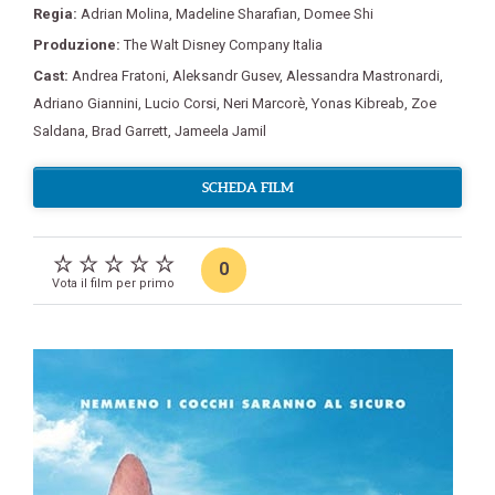
Regia:
Adrian Molina
,
Madeline Sharafian
,
Domee Shi
Produzione:
The Walt Disney Company Italia
Cast:
Andrea Fratoni
,
Aleksandr Gusev
,
Alessandra Mastronardi
,
Adriano Giannini
,
Lucio Corsi
,
Neri Marcorè
,
Yonas Kibreab
,
Zoe
Saldana
,
Brad Garrett
,
Jameela Jamil
SCHEDA FILM
0
Vota il film per primo