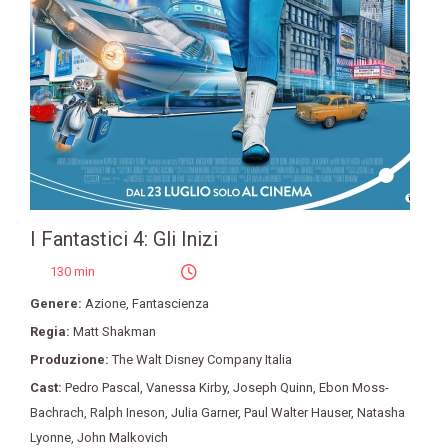
I Fantastici 4: Gli Inizi
130 min
Genere:
Azione
,
Fantascienza
Regia:
Matt Shakman
Produzione:
The Walt Disney Company Italia
Cast:
Pedro Pascal
,
Vanessa Kirby
,
Joseph Quinn
,
Ebon Moss-
Bachrach
,
Ralph Ineson
,
Julia Garner
,
Paul Walter Hauser
,
Natasha
Lyonne
,
John Malkovich