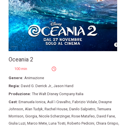
Oceania 2
100 min
Genere:
Animazione
Regia:
David G. Derrick Jr.
,
Jason Hand
Produzione:
The Walt Disney Company Italia
Cast:
Emanuela Ionica
,
Auli´i Cravalho
,
Fabrizio Vidale
,
Dwayne
Johnson
,
Alan Tudyk
,
Rachel House
,
Danilo Salpietro
,
Temuera
Morrison
,
Giorgia
,
Nicole Scherzinger
,
Rose Matafeo
,
David Fane
,
Giulia Luzi
,
Marco Mete
,
Luna Tosti
,
Roberto Pedicini
,
Chiara Grispo
,