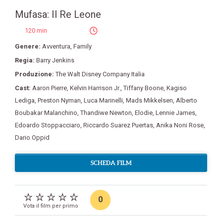
Mufasa: Il Re Leone
120 min
Genere:
Avventura
,
Family
Regia:
Barry Jenkins
Produzione:
The Walt Disney Company Italia
Cast:
Aaron Pierre
,
Kelvin Harrison Jr.
,
Tiffany Boone
,
Kagiso
Lediga
,
Preston Nyman
,
Luca Marinelli
,
Mads Mikkelsen
,
Alberto
Boubakar Malanchino
,
Thandiwe Newton
,
Elodie
,
Lennie James
,
Edoardo Stoppacciaro
,
Riccardo Suarez Puertas
,
Anika Noni Rose
,
Dario Oppid
SCHEDA FILM
0
Vota il film per primo