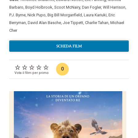
Barbaro
,
Boyd Holbrook
,
Scoot McNairy
,
Dan Fogler
,
Will Harrison
,
P.J. Byrne
,
Nick Pupo
,
Big Bill Morganfield
,
Laura Kariuki
,
Eric
Berryman
,
David Alan Basche
,
Joe Tippett
,
Charlie Tahan
,
Michael
Cher
SCHEDA FILM
0
Vota il film per primo