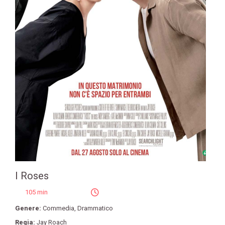
I Roses
105 min
Genere:
Commedia
,
Drammatico
Regia:
Jay Roach