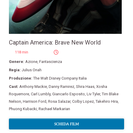
Captain America: Brave New World
118 min
Genere:
Azione
,
Fantascienza
Regia:
Julius Onah
Produzione:
The Walt Disney Company Italia
Cast:
Anthony Mackie
,
Danny Ramirez
,
Shira Haas
,
Xosha
Roquemore
,
Carl Lumbly
,
Giancarlo Esposito
,
Liv Tyler
,
Tim Blake
Nelson
,
Harrison Ford
,
Rosa Salazar
,
Colby Lopez
,
Takehiro Hira
,
Phuong Kubacki
,
Rachael Markarian
SCHEDA FILM