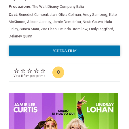
Produzione:
The Walt Disney Company Italia
Cast:
Benedict Cumberbatch
,
Olivia Colman
,
Andy Samberg
,
Kate
McKinnon
,
Allison Janney
,
Jamie Demetriou
,
Ncuti Gatwa
,
Hala
Finley
,
Sunita Mani
,
Zoe Chao
,
Belinda Bromilow
,
Emily Piggford
,
Delaney Quinn
SCHEDA FILM
0
Vota il film per primo