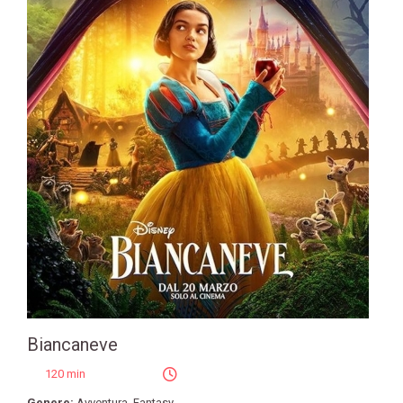
Biancaneve
120 min
Genere:
Avventura
,
Fantasy