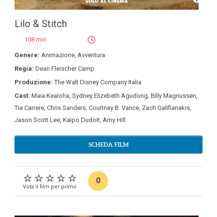
Lilo & Stitch
108 min
Genere:
Animazione
,
Avventura
Regia:
Dean Fleischer Camp
Produzione:
The Walt Disney Company Italia
Cast:
Maia Kealoha
,
Sydney Elizebeth Agudong
,
Billy Magnussen
,
Tia Carrere
,
Chris Sanders
,
Courtney B. Vance
,
Zach Galifianakis
,
Jason Scott Lee
,
Kaipo Dudoit
,
Amy Hill
SCHEDA FILM
0
Vota il film per primo