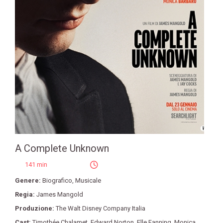
A Complete Unknown
141 min
Genere:
Biografico
,
Musicale
Regia:
James Mangold
Produzione:
The Walt Disney Company Italia
Cast:
Timothée Chalamet
,
Edward Norton
,
Elle Fanning
,
Monica