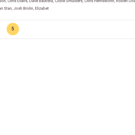
rson
,
Chris Evans
,
Dave Bautista
,
Cobie Smulders
,
Chris Hemsworth
,
Robert Do
an Stan
,
Josh Brolin
,
Elizabet
5