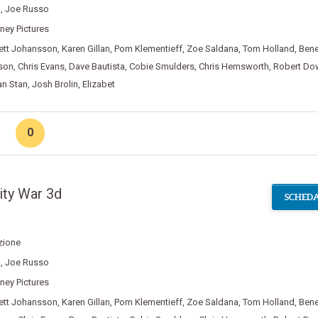
o
,
Joe Russo
ney Pictures
ett Johansson
,
Karen Gillan
,
Pom Klementieff
,
Zoe Saldana
,
Tom Holland
,
Bene
rson
,
Chris Evans
,
Dave Bautista
,
Cobie Smulders
,
Chris Hemsworth
,
Robert Do
an Stan
,
Josh Brolin
,
Elizabet
0
ity War 3d
SCHEDA
zione
o
,
Joe Russo
ney Pictures
ett Johansson
,
Karen Gillan
,
Pom Klementieff
,
Zoe Saldana
,
Tom Holland
,
Bene