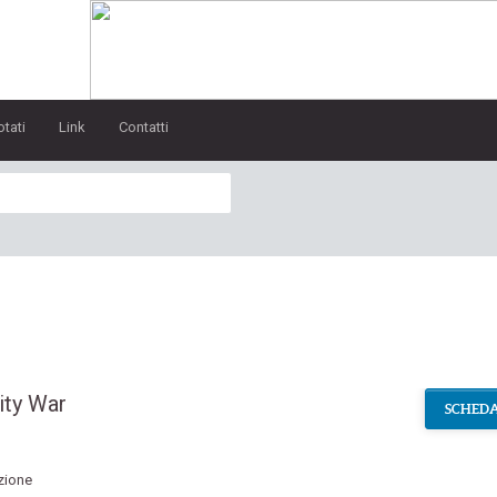
otati
Link
Contatti
ity War
SCHEDA
zione