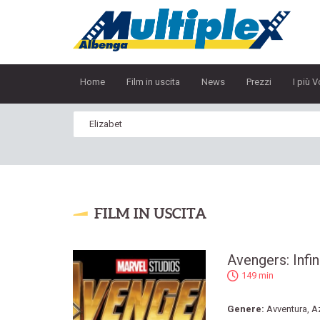
Home
Film in uscita
News
Prezzi
I più V
FILM IN USCITA
Avengers: Infin
149 min
Genere:
Avventura
,
A