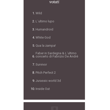
votati
Wild
L´ultimo lupo
Humandroid
White God
Qua la zampa!
Faber in Sardegna & L´ultimo
concerto di Fabrizio De André
Survivor
Pitch Perfect 2
Jurassic world 3d
Inside Out