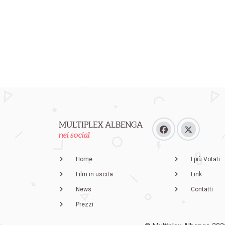
MULTIPLEX ALBENGA
nei social
Home
I più Votati
Film in uscita
Link
News
Contatti
Prezzi