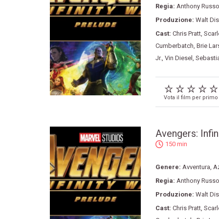
Regia:
Anthony Russ
Produzione:
Walt Dis
Cast:
Chris Pratt
,
Scarl
Cumberbatch
,
Brie La
Jr.
,
Vin Diesel
,
Sebasti
Vota il film per primo
Avengers: Infin
150 min
Genere:
Avventura
,
A
Regia:
Anthony Russ
Produzione:
Walt Dis
Cast:
Chris Pratt
,
Scarl