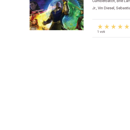
Cumberbatch
,
Brie La
Jr.
,
Vin Diesel
,
Sebasti
1 voti