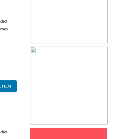
dict
wney
 FILM
dict