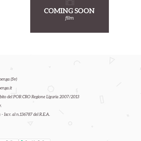
COMING SOON
film
benga (Sv)
enga.it
ambito del POR CRO Regione Liguria 2007/2013
.
- Iscr. al n.136787 del R.E.A.