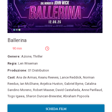
Ballerina
90 min
Genere:
Azione
,
Thriller
Regia:
Len Wiseman
Produzione:
01 Distribution
Cast:
Ana de Armas
,
Keanu Reeves
,
Lance Reddick
,
Norman
Reedus
,
Ian McShane
,
Anjelica Huston
,
Gabriel Byrne
,
Catalina
Sandino Moreno
,
Robert Maaser
,
David Castañeda
,
Anne Parillaud
,
Togo Igawa
,
Sharon Duncan-Brewster
,
Abraham Popoola
SCHEDA FILM