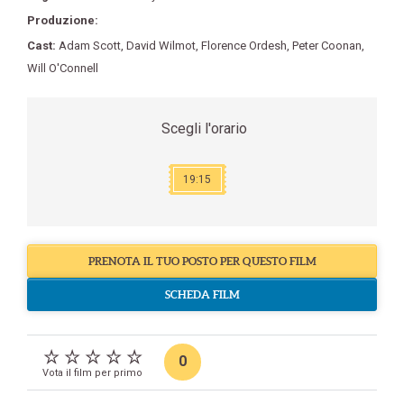
Produzione:
Cast:
Adam Scott
,
David Wilmot
,
Florence Ordesh
,
Peter Coonan
,
Will O'Connell
Scegli l'orario
19:15
PRENOTA IL TUO POSTO PER QUESTO FILM
SCHEDA FILM
0
Vota il film per primo