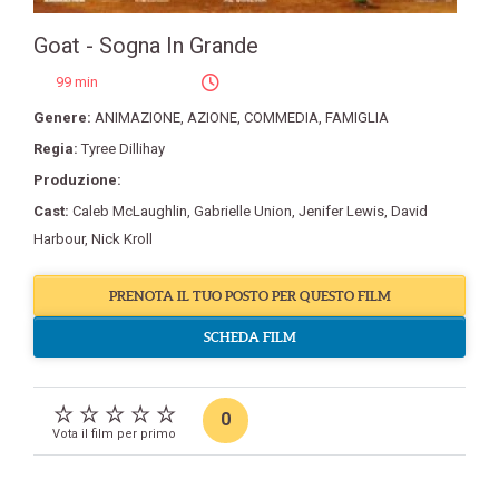
Goat - Sogna In Grande
99 min
Genere:
ANIMAZIONE
,
AZIONE
,
COMMEDIA
,
FAMIGLIA
Regia:
Tyree Dillihay
Produzione:
Cast:
Caleb McLaughlin
,
Gabrielle Union
,
Jenifer Lewis
,
David
Harbour
,
Nick Kroll
PRENOTA IL TUO POSTO PER QUESTO FILM
SCHEDA FILM
0
Vota il film per primo