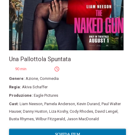
Una Pallottola Spuntata
90 min
Genere:
Azione
,
Commedia
Regia:
Akiva Schaffer
Produzione:
Eagle Pictures
Cast:
Liam Neeson
,
Pamela Anderson
,
Kevin Durand
,
Paul Walter
Hauser
,
Danny Huston
,
Liza Koshy
,
Cody Rhodes
,
David Lengel
,
Busta Rhymes
,
Wilbur Fitzgerald
,
Jason MacDonald
SCHEDA FILM