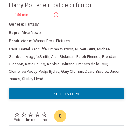
Harry Potter e il calice di fuoco
156 min
Genere:
Fantasy
Regia:
Mike Newell
Produzione:
Warner Bros. Pictures
Cast:
Daniel Radcliffe
,
Emma Watson
,
Rupert Grint
,
Michael
Gambon
,
Maggie Smith
,
Alan Rickman
,
Ralph Fiennes
,
Brendan
Gleeson
,
Katie Leung
,
Robbie Coltrane
,
Frances de la Tour
,
Clémence Poésy
,
Pedja Bjelac
,
Gary Oldman
,
David Bradley
,
Jason
Isaacs
,
Shirley Hend
SCHEDA FILM
0
Vota il film per primo