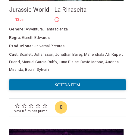
Jurassic World - La Rinascita
135 min
Genere:
Avventura
,
Fantascienza
Regia:
Gareth Edwards
Produzione:
Universal Pictures
Cast:
Scarlett Johansson
,
Jonathan Bailey
,
Mahershala Ali
,
Rupert
Friend
,
Manuel Garcia-Rulfo
,
Luna Blaise
,
David Iacono
,
Audrina
Miranda
,
Bechir Sylvain
SCHEDA FILM
0
Vota il film per primo