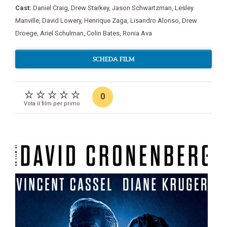
Cast:
Daniel Craig
,
Drew Starkey
,
Jason Schwartzman
,
Lesley
Manville
,
David Lowery
,
Henrique Zaga
,
Lisandro Alonso
,
Drew
Droege
,
Ariel Schulman
,
Colin Bates
,
Ronia Ava
SCHEDA FILM
0
Vota il film per primo