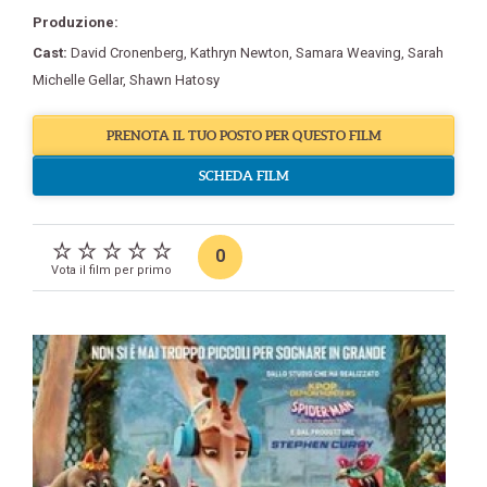
Produzione:
Cast:
David Cronenberg
,
Kathryn Newton
,
Samara Weaving
,
Sarah
Michelle Gellar
,
Shawn Hatosy
PRENOTA IL TUO POSTO PER QUESTO FILM
SCHEDA FILM
0
Vota il film per primo