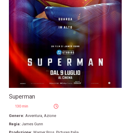
Superman
130 min
Genere:
Avventura
,
Azione
Regia:
James Gunn
Produzione:
Warner Bros. Pictures Italia