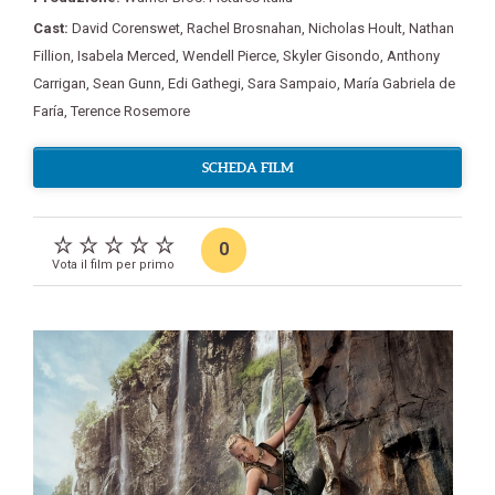
Cast:
David Corenswet
,
Rachel Brosnahan
,
Nicholas Hoult
,
Nathan
Fillion
,
Isabela Merced
,
Wendell Pierce
,
Skyler Gisondo
,
Anthony
Carrigan
,
Sean Gunn
,
Edi Gathegi
,
Sara Sampaio
,
María Gabriela de
Faría
,
Terence Rosemore
SCHEDA FILM
0
Vota il film per primo