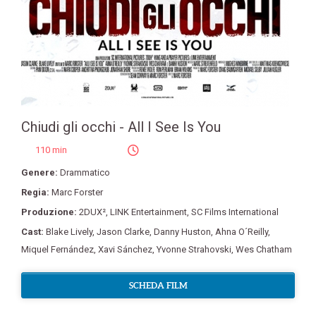
Chiudi gli occhi - All I See Is You
110 min
Genere:
Drammatico
Regia:
Marc Forster
Produzione:
2DUX²
,
LINK Entertainment
,
SC Films International
Cast:
Blake Lively
,
Jason Clarke
,
Danny Huston
,
Ahna O´Reilly
,
Miquel Fernández
,
Xavi Sánchez
,
Yvonne Strahovski
,
Wes Chatham
SCHEDA FILM