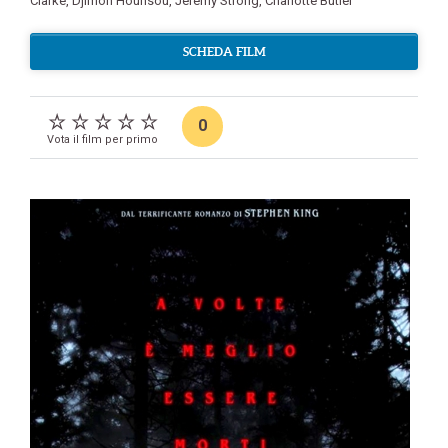
Clarke
,
Djimon Hounsou
,
Jeremy Strong
,
Charlotte Butler
SCHEDA FILM
0
Vota il film per primo