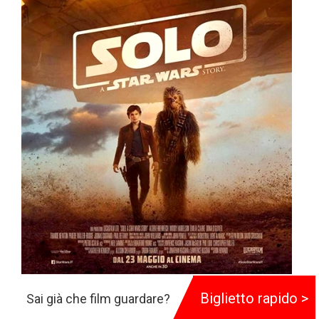
Solo: A Star Wars Story
Biglietto rapido >
Sai già che film guardare?
135 min