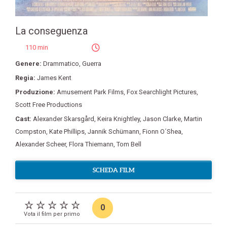
La conseguenza
110 min
Genere:
Drammatico
,
Guerra
Regia:
James Kent
Produzione:
Amusement Park Films
,
Fox Searchlight Pictures
,
Scott Free Productions
Cast:
Alexander Skarsgård
,
Keira Knightley
,
Jason Clarke
,
Martin
Compston
,
Kate Phillips
,
Jannik Schümann
,
Fionn O´Shea
,
Alexander Scheer
,
Flora Thiemann
,
Tom Bell
SCHEDA FILM
0
Vota il film per primo