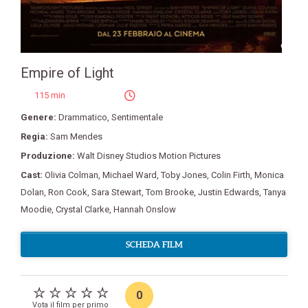
Empire of Light
115 min
Genere:
Drammatico
,
Sentimentale
Regia:
Sam Mendes
Produzione:
Walt Disney Studios Motion Pictures
Cast:
Olivia Colman
,
Michael Ward
,
Toby Jones
,
Colin Firth
,
Monica
Dolan
,
Ron Cook
,
Sara Stewart
,
Tom Brooke
,
Justin Edwards
,
Tanya
Moodie
,
Crystal Clarke
,
Hannah Onslow
SCHEDA FILM
0
Vota il film per primo