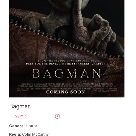
Bagman
93 min
Genere:
Horror
Regia:
Colm McCarthy