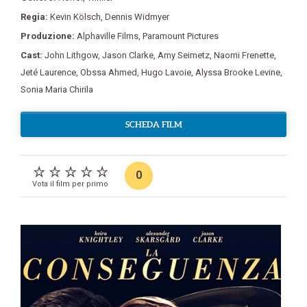
Regia:
Kevin Kölsch
,
Dennis Widmyer
Produzione:
Alphaville Films
,
Paramount Pictures
Cast:
John Lithgow
,
Jason Clarke
,
Amy Seimetz
,
Naomi Frenette
,
Jeté Laurence
,
Obssa Ahmed
,
Hugo Lavoie
,
Alyssa Brooke Levine
,
Sonia Maria Chirila
SCHEDA FILM
0
Vota il film per primo