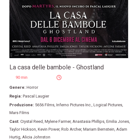
La casa delle bambole - Ghostland
90 min
Genere:
Horror
Regia:
Pascal Laugier
Produzione:
5656 Films
,
Inferno Pictures Inc.
,
Logical Pictures
,
Mars Films
Cast:
Crystal Reed
,
Mylene Farmer
,
Anastasia Phillips
,
Emilia Jones
,
Taylor Hickson
,
Kevin Power
,
Rob Archer
,
Mariam Bernstein
,
Adam
Hurtig
,
Alicia Johnston