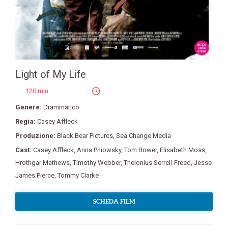
Light of My Life
120 min
Genere:
Drammatico
Regia:
Casey Affleck
Produzione:
Black Bear Pictures
,
Sea Change Media
Cast:
Casey Affleck
,
Anna Pniowsky
,
Tom Bower
,
Elisabeth Moss
,
Hrothgar Mathews
,
Timothy Webber
,
Thelonius Serrell-Freed
,
Jesse
James Pierce
,
Tommy Clarke
SCHEDA FILM