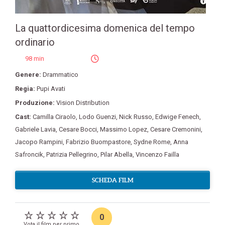
La quattordicesima domenica del tempo
ordinario
98 min
Genere:
Drammatico
Regia:
Pupi Avati
Produzione:
Vision Distribution
Cast:
Camilla Ciraolo
,
Lodo Guenzi
,
Nick Russo
,
Edwige Fenech
,
Gabriele Lavia
,
Cesare Bocci
,
Massimo Lopez
,
Cesare Cremonini
,
Jacopo Rampini
,
Fabrizio Buompastore
,
Sydne Rome
,
Anna
Safroncik
,
Patrizia Pellegrino
,
Pilar Abella
,
Vincenzo Failla
SCHEDA FILM
0
Vota il film per primo