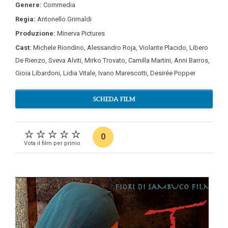
Genere:
Commedia
Regia:
Antonello Grimaldi
Produzione:
Minerva Pictures
Cast:
Michele Riondino
,
Alessandro Roja
,
Violante Placido
,
Libero
De Rienzo
,
Sveva Alviti
,
Mirko Trovato
,
Camilla Martini
,
Anni Barros
,
Gioia Libardoni
,
Lidia Vitale
,
Ivano Marescotti
,
Desirée Popper
SCHEDA FILM
0
Vota il film per primo