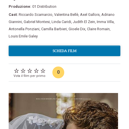
Produzione:
01 Distribution
Cast:
Riccardo Scamarcio
,
Valentina Bellè
,
Axel Gallois
,
Adriano
Giannini
,
Gabriel Montesi
,
Linda Caridi
,
Judith El Zein
,
Imma Villa
,
Antonella Ponziani
,
Camilla Barbieri
,
Gioele Dix
,
Claire Romain
,
Louis Emile Galey
SCHEDA FILM
0
Vota il film per primo