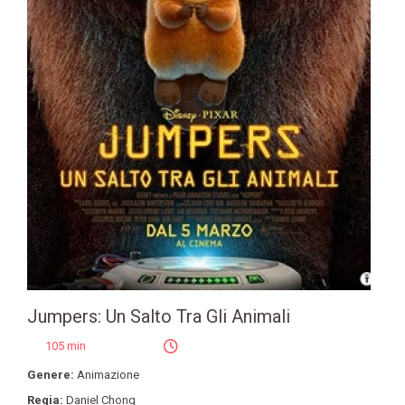
Jumpers: Un Salto Tra Gli Animali
105 min
Genere:
Animazione
Regia:
Daniel Chong