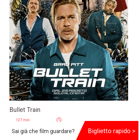
Bullet Train
127 min
Biglietto rapido >
Genere:
Azione
Sai già che film guardare?
Regia:
David Leitch