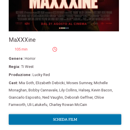
MaXXXine
105 min
Genere:
Horror
Regia:
Ti West
Produzione:
Lucky Red
Cast:
Mia Goth
,
Elizabeth Debicki
,
Moses Sumney
,
Michelle
Monaghan
,
Bobby Cannavale
,
Lily Collins
,
Halsey
,
Kevin Bacon
,
Giancarlo Esposito
,
Ned Vaughn
,
Deborah Geffner
,
Chloe
Farnworth
,
Uli Latukefu
,
Charley Rowan McCain
SCHEDA FILM