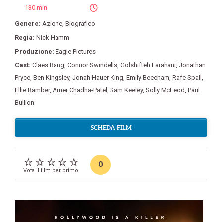
130 min
Genere:
Azione
,
Biografico
Regia:
Nick Hamm
Produzione:
Eagle Pictures
Cast:
Claes Bang
,
Connor Swindells
,
Golshifteh Farahani
,
Jonathan
Pryce
,
Ben Kingsley
,
Jonah Hauer-King
,
Emily Beecham
,
Rafe Spall
,
Ellie Bamber
,
Amer Chadha-Patel
,
Sam Keeley
,
Solly McLeod
,
Paul
Bullion
SCHEDA FILM
0
Vota il film per primo