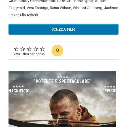
Cast:
Bobby Cannavale
,
Robert De Niro
,
Rose Byrne
,
William
Fitzgerald
,
Vera Farmiga
,
Rainn Wilson
,
Whoopi Goldberg
,
Jackson
Frazer
,
Ella Ayberk
SCHEDA FILM
0
Vota il film per primo