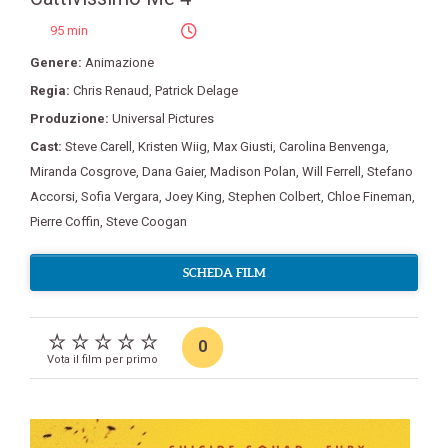
95 min
Genere:
Animazione
Regia:
Chris Renaud
,
Patrick Delage
Produzione:
Universal Pictures
Cast:
Steve Carell
,
Kristen Wiig
,
Max Giusti
,
Carolina Benvenga
,
Miranda Cosgrove
,
Dana Gaier
,
Madison Polan
,
Will Ferrell
,
Stefano
Accorsi
,
Sofia Vergara
,
Joey King
,
Stephen Colbert
,
Chloe Fineman
,
Pierre Coffin
,
Steve Coogan
SCHEDA FILM
0
Vota il film per primo