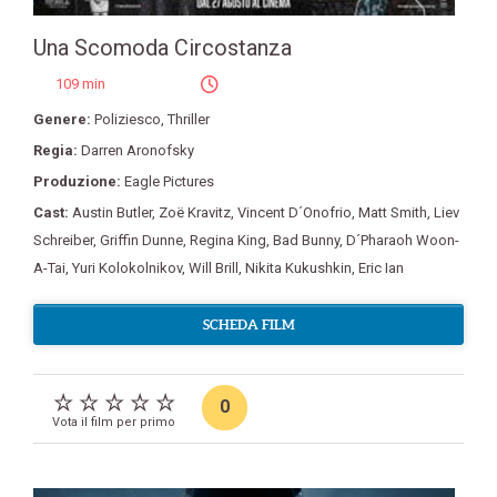
Una Scomoda Circostanza
109 min
Genere:
Poliziesco
,
Thriller
Regia:
Darren Aronofsky
Produzione:
Eagle Pictures
Cast:
Austin Butler
,
Zoë Kravitz
,
Vincent D´Onofrio
,
Matt Smith
,
Liev
Schreiber
,
Griffin Dunne
,
Regina King
,
Bad Bunny
,
D´Pharaoh Woon-
A-Tai
,
Yuri Kolokolnikov
,
Will Brill
,
Nikita Kukushkin
,
Eric Ian
SCHEDA FILM
0
Vota il film per primo