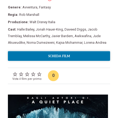
Genere:
Avventura
,
Fantasy
Regia:
Rob Marshall
Produzione:
Walt Disney Italia
Cast:
Halle Bailey
,
Jonah Hauer-King
,
Daveed Diggs
,
Jacob
Tremblay
,
Melissa McCarthy
,
Javier Bardem
,
Awkwafina
,
Jude
Akuwudike
,
Noma Dumezweni
,
Kajsa Mohammar
,
Lorena Andrea
SCHEDA FILM
0
Vota il film per primo