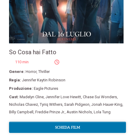
So Cosa hai Fatto
110 min
Genere:
Horror
,
Thriller
Regia:
Jennifer Kaytin Robinson
Produzione:
Eagle Pictures
Cast:
Madelyn Cline
,
Jennifer Love Hewitt
,
Chase Sui Wonders
,
Nicholas Chavez
,
Tyriq Withers
,
Sarah Pidgeon
,
Jonah Hauer-King
,
Billy Campbell
,
Freddie Prinze Jr.
,
Austin Nichols
,
Lola Tung
SCHEDA FILM