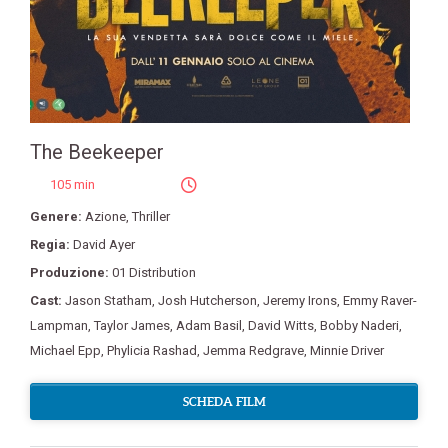
The Beekeeper
105 min
Genere:
Azione
,
Thriller
Regia:
David Ayer
Produzione:
01 Distribution
Cast:
Jason Statham
,
Josh Hutcherson
,
Jeremy Irons
,
Emmy Raver-
Lampman
,
Taylor James
,
Adam Basil
,
David Witts
,
Bobby Naderi
,
Michael Epp
,
Phylicia Rashad
,
Jemma Redgrave
,
Minnie Driver
SCHEDA FILM