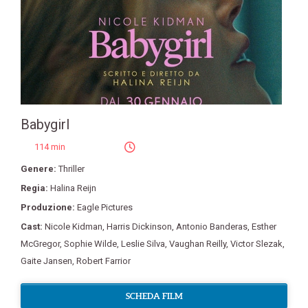
Babygirl
114 min
Genere:
Thriller
Regia:
Halina Reijn
Produzione:
Eagle Pictures
Cast:
Nicole Kidman
,
Harris Dickinson
,
Antonio Banderas
,
Esther
McGregor
,
Sophie Wilde
,
Leslie Silva
,
Vaughan Reilly
,
Victor Slezak
,
Gaite Jansen
,
Robert Farrior
SCHEDA FILM