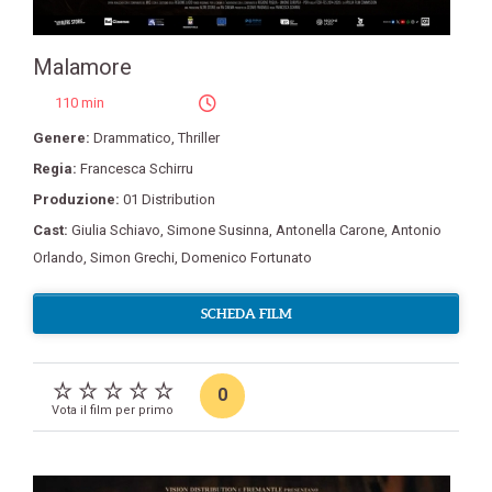
Malamore
110 min
Genere:
Drammatico
,
Thriller
Regia:
Francesca Schirru
Produzione:
01 Distribution
Cast:
Giulia Schiavo
,
Simone Susinna
,
Antonella Carone
,
Antonio
Orlando
,
Simon Grechi
,
Domenico Fortunato
SCHEDA FILM
0
Vota il film per primo