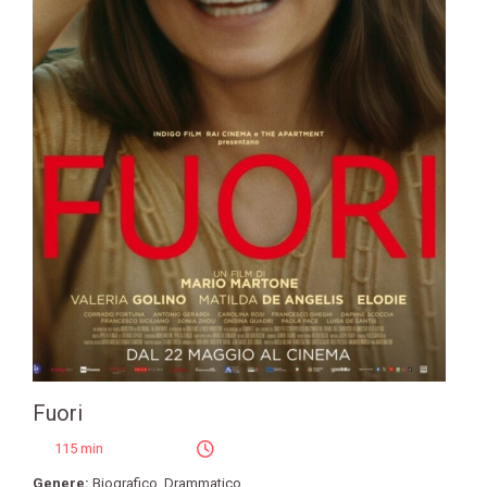
Fuori
115 min
Genere:
Biografico
,
Drammatico