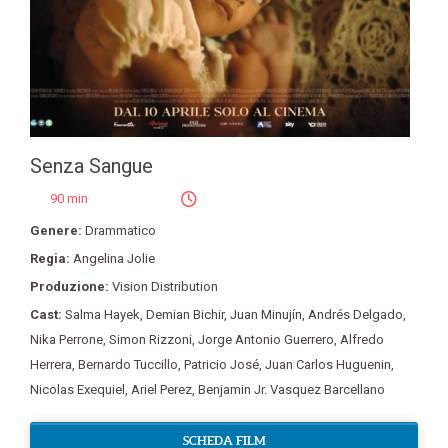
Senza Sangue
90 min
Genere:
Drammatico
Regia:
Angelina Jolie
Produzione:
Vision Distribution
Cast:
Salma Hayek
,
Demian Bichir
,
Juan Minujín
,
Andrés Delgado
,
Nika Perrone
,
Simon Rizzoni
,
Jorge Antonio Guerrero
,
Alfredo
Herrera
,
Bernardo Tuccillo
,
Patricio José
,
Juan Carlos Huguenin
,
Nicolas Exequiel
,
Ariel Perez
,
Benjamin Jr. Vasquez Barcellano
SCHEDA FILM