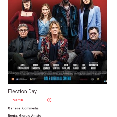
Election Day
90 min
Genere:
Commedia
Regia:
Giorgio Amato