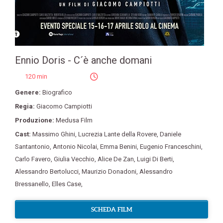
Ennio Doris - C´è anche domani
120 min
Genere:
Biografico
Regia:
Giacomo Campiotti
Produzione:
Medusa Film
Cast:
Massimo Ghini
,
Lucrezia Lante della Rovere
,
Daniele
Santantonio
,
Antonio Nicolai
,
Emma Benini
,
Eugenio Franceschini
,
Carlo Favero
,
Giulia Vecchio
,
Alice De Zan
,
Luigi Di Berti
,
Alessandro Bertolucci
,
Maurizio Donadoni
,
Alessandro
Bressanello
,
Elles Case
,
SCHEDA FILM