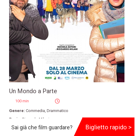
Un Mondo a Parte
100 min
Genere:
Commedia
,
Drammatico
Regia:
Riccardo Milani
Biglietto rapido >
Sai già che film guardare?
Produzione:
Medusa Film