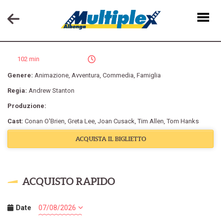
TOY STORY 5
102 min
Genere:
Animazione
,
Avventura
,
Commedia
,
Famiglia
Regia:
Andrew Stanton
Produzione:
Cast:
Conan O'Brien
,
Greta Lee
,
Joan Cusack
,
Tim Allen
,
Tom Hanks
ACQUISTA IL BIGLIETTO
ACQUISTO RAPIDO
Date